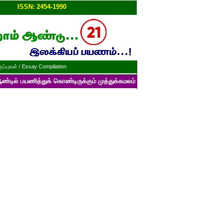
ப்பு!!
ISSN: 2454-1990
ப்புகள் / Essay Compilation
த்துக் கொண்டிருக்கும் முத்துக்கமலம் பன்னாட்டுத் தமிழ் மின்னிதழின் படைப்