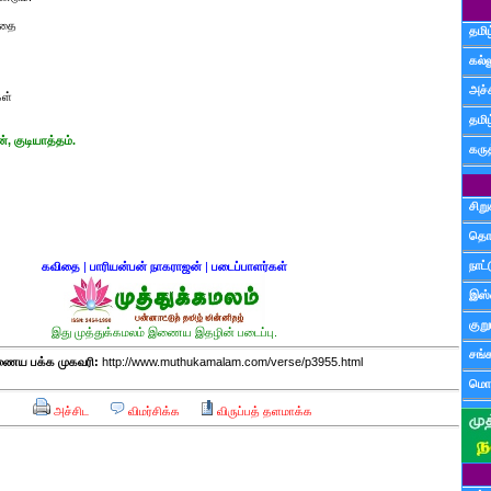
பதை
தமிழ
கல்ல
அச்
கள்
தமி
், குடியாத்தம்.
கருத
சிற
தொ
நாட்
கவிதை
|
பாரியன்பன் நாகராஜன்
|
படைப்பாளர்கள்
இஸ்
குற
இது முத்துக்கமலம் இணைய இதழின் படைப்பு.
சங்
ைய பக்க முகவரி:
http://www.muthukamalam.com/verse/p3955.html
மொழ
அச்சிட
விமர்சிக்க
விருப்பத் தளமாக்க