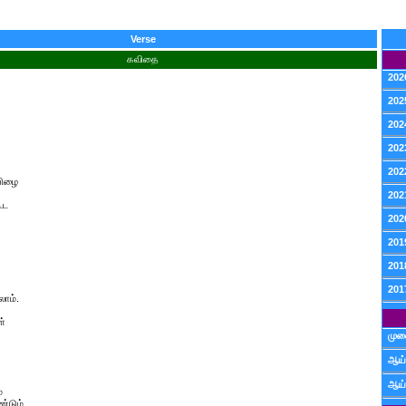
Verse
கவிதை
202
202
202
202
202
பிழை
202
ூட
202
201
201
201
லாம்.
ள்
முன
ஆய்
ஆய்
்
்டும்.