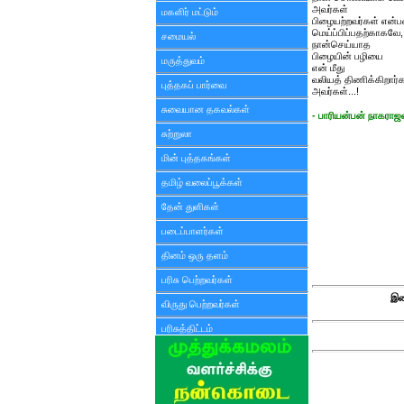
அவர்கள்
மகளிர் மட்டும்
பிழையற்றவர்கள் என்
மெய்ப்பிப்பதற்காகவே,
சமையல்
நான்செய்யாத
பிழையின் பழியை
மருத்துவம்
என் மீது
வலியத் திணிக்கிறார்
புத்தகப் பார்வை
அவர்கள்...!
சுவையான தகவல்கள்
- பாரியன்பன் நாகராஜன
சுற்றுலா
மின் புத்தகங்கள்
தமிழ் வலைப்பூக்கள்
தேன் துளிகள்
படைப்பாளர்கள்
தினம் ஒரு தளம்
பரிசு பெற்றவர்கள்
இண
விருது பெற்றவர்கள்
பரிசுத்திட்டம்