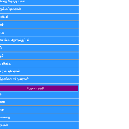
டுரைத் தொகுப்புகள்
ுக் கட்டுரைகள்
்கியம்
கம்
ாறு
வியல் & தொழில்நுட்பம்
ம்
டி?
 திறந்து
ர் கட்டுரைகள்
த்தரங்கக் கட்டுரைகள்
சிறுவர் பகுதி
ை
டுரை
ிதை
்டிக்கதை
்வுகள்