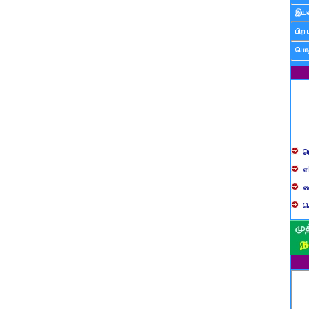
இயன
பிற 
பொத
ப
எ
ச
க
த
ப
வ
ப
ஸ
ம