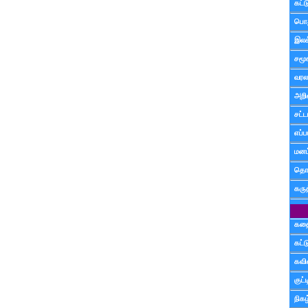
கட்
பொத
இலக
சமூ
வரல
அறி
சட்ட
எப்ப
மனம்
தொட
கரு
கத
கட்
கவ
குட
நிகழ