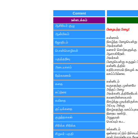
Content
உள்ளடக்கம்
ஆசிரியர் குழு
பிழையற்ற பிழை!
ஆன்மிகம்
என்னால்
நிகழ்ந்த பிழையென்று
ஜோதிடம்
அவர்களின்
வசைச் சொற்களுக்கு
பொன்மொழிகள்
ஆளாகிறேன்.
அவர்கள்
பகுத்தறிவு
பிழையென்று கருதும் 
என்னிடத்தில்
அடையாளம்
எதிர்பாராமல் நிகழக் க
வாய்ப்பில்லை.
நேர்காணல்
என்னிடம்
கதை
வருவதற்கு முன்னமே
அந்தப் பிழை
கட்டுரை
அவர்களிடத்திலேயேக்
கவனமின்மையால்
கவிதை
நிகழ்ந்து முடித்திருக்க
அப்படி அங்கு
குட்டிக்கதை
நிகழ்வதற்கு வாய்ப்புக
நிறைய உண்டு.
குறுந்தகவல்
அதுதான்
மெய்யும் கூட.
சிரிக்க சிரிக்க
உங்களிடம்
ஒன்றை மட்டும் நிச்சயம
சிறுவர் பகுதி
நான் சொல்லியாக வேண