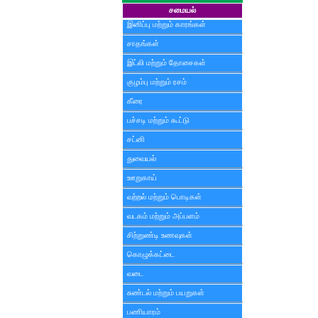
சமையல்
இனிப்பு மற்றும் காரங்கள்
சாதங்கள்
இட்லி மற்றும் தோசைகள்
குழம்பு மற்றும் ரசம்
கீரை
பச்சடி மற்றும் கூட்டு
சட்னி
துவையல்
ஊறுகாய்
வற்றல் மற்றும் பொடிகள்
வடகம் மற்றும் அப்பளம்
சிற்றுண்டி உணவுகள்
கொழுக்கட்டை
வடை
சுண்டல் மற்றும் பயறுகள்
பணியாரம்