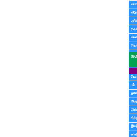
பொ
விட
புதி
தகவ
மொழ
தொ
பொத
பல் 
ஓமி
ஆயு
அக்க
சித்
இயற
உளவி