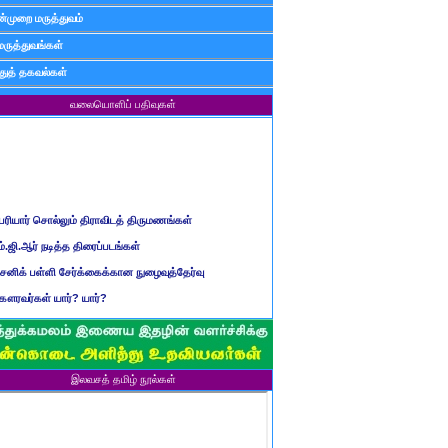
்முறை மருத்துவம்
மருத்துவங்கள்
ுத் தகவல்கள்
வலையொளிப் பதிவுகள்
ெரியார் சொல்லும் திராவிடத் திருமணங்கள்
ம்.ஜி.ஆர் நடித்த திரைப்படங்கள்
ைனிக் பள்ளி சேர்க்கைக்கான நுழைவுத்தேர்வு
ௌரவர்கள் யார்? யார்?
மிழ் ஆண்டுப் பெயர்கள்
ிள்ளையார் சுழி வந்தது எப்படி?
ருவது போவது, வந்தால் போகாது, போனால் வராது...?
இலவசத் தமிழ் நூல்கள்
ண்டைய படைப் பெயர்கள்
்ரீ அன்னை உணர்த்திய மலர்கள்
ாணவன் எப்படி இருக்க வேண்டும்?