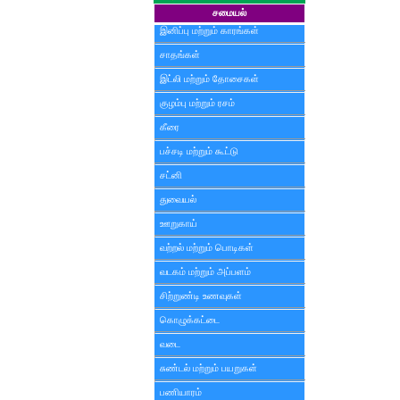
சமையல்
இனிப்பு மற்றும் காரங்கள்
சாதங்கள்
இட்லி மற்றும் தோசைகள்
குழம்பு மற்றும் ரசம்
கீரை
பச்சடி மற்றும் கூட்டு
சட்னி
துவையல்
ஊறுகாய்
வற்றல் மற்றும் பொடிகள்
வடகம் மற்றும் அப்பளம்
சிற்றுண்டி உணவுகள்
கொழுக்கட்டை
வடை
சுண்டல் மற்றும் பயறுகள்
பணியாரம்