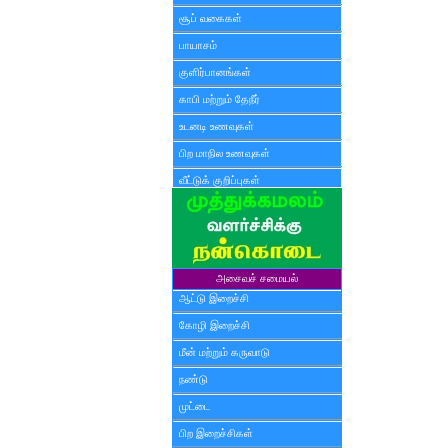
சூப் வகைகள்
பாயாசம்
குளிர்பானங்கள்
காபி மற்றும் தேநீர்
உடனடி உணவுகள்
பிற மாநில உணவுகள்
வீட்டுக் குறிப்புகள்
அசைவச் சமையல்
ஆட்டு இறைச்சி
கோழி இறைச்சி
மீன் மற்றும் கருவாடு
நண்டு
முட்டை
பிற இறைச்சிகள்