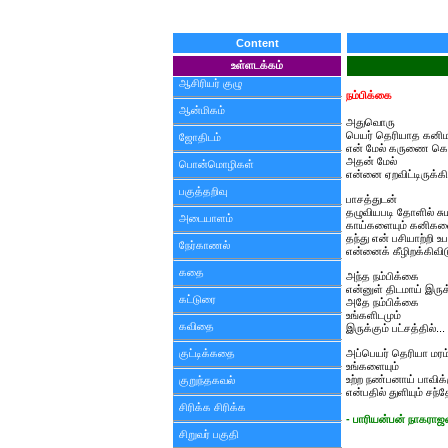
Content
உள்ளடக்கம்
ஆசிரியர் குழு
நம்பிக்கை
ஆன்மிகம்
அதுவொரு
பெயர் தெரியாத கனிம
ஜோதிடம்
என் மேல் கருணை க
அதன் மேல்
பொன்மொழிகள்
என்னை ஏறவிட்டிருக்கி
பகுத்தறிவு
பாசத்துடன்
தழுவியபடி தோளில் சும
அடையாளம்
காய்களையும் கனிகளை
தந்து என் பசியாற்றி உப
நேர்காணல்
என்னைக் கீழிறக்கிவிட
கதை
அந்த நம்பிக்கை
என்னுள் திடமாய் இருக
கட்டுரை
அதே நம்பிக்கை
உங்களிடமும்
கவிதை
இருக்கும் பட்சத்தில்...
குட்டிக்கதை
அப்பெயர் தெரியா மரம
உங்களையும்
உற்ற நண்பனாய் பாவிக்
குறுந்தகவல்
என்பதில் துளியும் சந்
சிரிக்க சிரிக்க
- பாரியன்பன் நாகராஜன
சிறுவர் பகுதி