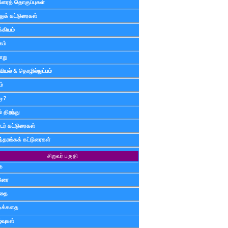
டுரைத் தொகுப்புகள்
ுக் கட்டுரைகள்
்கியம்
கம்
ாறு
வியல் & தொழில்நுட்பம்
ம்
டி?
 திறந்து
ர் கட்டுரைகள்
த்தரங்கக் கட்டுரைகள்
சிறுவர் பகுதி
ை
டுரை
ிதை
்டிக்கதை
்வுகள்