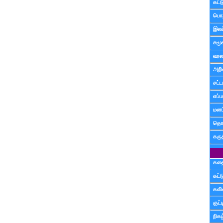
கட்
பொத
இலக
சமூ
வரல
அறி
சட்ட
எப்ப
மனம்
தொட
கரு
கத
கட்
கவ
குட
நிகழ