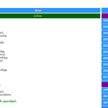
Verse
கவிதை
202
202
ரம்.
202
ொண்டு
202
றது.
202
ந்து
202
யும்
சரித்து
202
ும்.
201
்கிறது.
201
201
்
முன
கும்
தேகமில்லை.
ஆய்
், குடியாத்தம்.
ஆய்