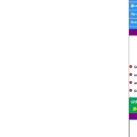
இயன
பிற 
பொத
ப
எ
ச
க
த
ப
வ
ப
ஸ
ம