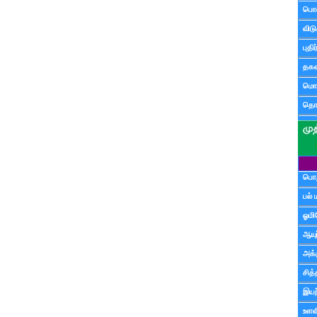
பொ
விட
புதி
தகவ
மொழ
தொ
பொத
பல் 
ஓமி
ஆயு
அக்க
சித்
இயற
உளவி