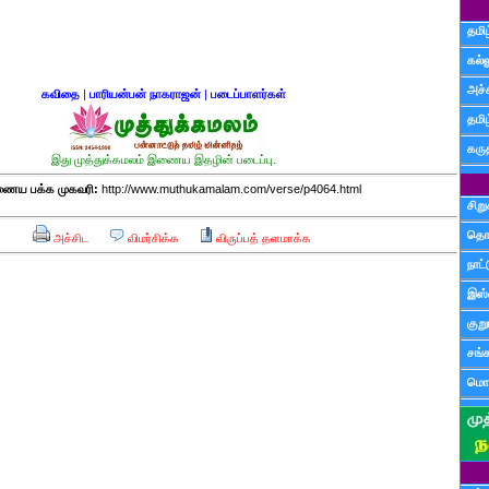
தமிழ
கல்ல
அச்
கவிதை
|
பாரியன்பன் நாகராஜன்
|
படைப்பாளர்கள்
தமி
கருத
இது முத்துக்கமலம் இணைய இதழின் படைப்பு.
ைய பக்க முகவரி:
http://www.muthukamalam.com/verse/p4064.html
சிற
தொ
அச்சிட
விமர்சிக்க
விருப்பத் தளமாக்க
நாட்
இஸ்
குற
சங்
மொழ