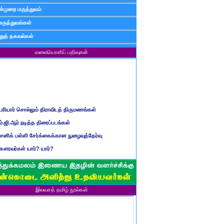
்முறை மருத்துவம்
மருத்துவங்கள்
ுத் தகவல்கள்
வலையொளிப் பதிவுகள்
ெரியார் சொல்லும் திராவிடத் திருமணங்கள்
ம்.ஜி.ஆர் நடித்த திரைப்படங்கள்
ைனிக் பள்ளி சேர்க்கைக்கான நுழைவுத்தேர்வு
ௌரவர்கள் யார்? யார்?
மிழ் ஆண்டுப் பெயர்கள்
ிள்ளையார் சுழி வந்தது எப்படி?
ருவது போவது, வந்தால் போகாது, போனால் வராது...?
இலவசத் தமிழ் நூல்கள்
ண்டைய படைப் பெயர்கள்
்ரீ அன்னை உணர்த்திய மலர்கள்
ாணவன் எப்படி இருக்க வேண்டும்?