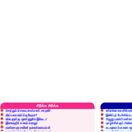
எரிப்பதா? புதைப்பதா?
எல்லாம் நன்மைக்கே.
அறிவை வைக்க மறந்துட்டானே...!
மனிதர்களது தகுதி 
சிரிக்க சிரிக்க
செத்தும் செலவு வைப்பாள் காதலி!
உள்ளங்கைகளில் ஏன
வீரப்பலகாரம் தெரியுமா?
இனிப்புப் பேச்சில்
உங்களுக்கு ஒண்ணுமே இல்ல...!
அழுது புலம்பி என்
இலையுதிர் காலம் வராது!
புகழ்ச்சிக்குப் பின்
கண்ணதாசனின் நகைச்சுவைகள்
கடவுளைக் காண உத
குறைச்சுத்தான் எடை போடறாரு...!
தகுதியில்லாதவருக