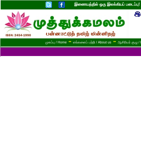
இணையத்தில் ஒரு இலக்கியப் படைப்ப
முகப்பு / Home
**
எங்களைப் பற்றி / About us
**
ஆசிரியர் குழு / 