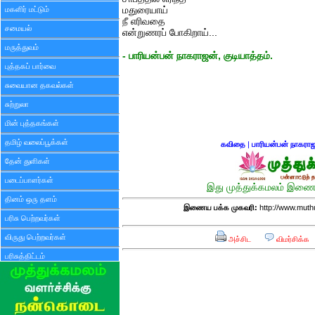
மகளிர் மட்டும்
மதுரையாய்
நீ எரிவதை
சமையல்
என்றுணரப் போகிறாய்...
மருத்துவம்
- பாரியன்பன் நாகராஜன், குடியாத்தம்.
புத்தகப் பார்வை
சுவையான தகவல்கள்
சுற்றுலா
மின் புத்தகங்கள்
தமிழ் வலைப்பூக்கள்
கவிதை
|
பாரியன்பன் நாகரா
தேன் துளிகள்
படைப்பாளர்கள்
இது முத்துக்கமலம் இணைய
தினம் ஒரு தளம்
இணைய பக்க முகவரி:
http://www.mut
பரிசு பெற்றவர்கள்
விருது பெற்றவர்கள்
அச்சிட
விமர்சிக்க
பரிசுத்திட்டம்