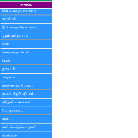
சமையல்
இனிப்பு மற்றும் காரங்கள்
சாதங்கள்
இட்லி மற்றும் தோசைகள்
குழம்பு மற்றும் ரசம்
கீரை
பச்சடி மற்றும் கூட்டு
சட்னி
துவையல்
ஊறுகாய்
வற்றல் மற்றும் பொடிகள்
வடகம் மற்றும் அப்பளம்
சிற்றுண்டி உணவுகள்
கொழுக்கட்டை
வடை
சுண்டல் மற்றும் பயறுகள்
பணியாரம்