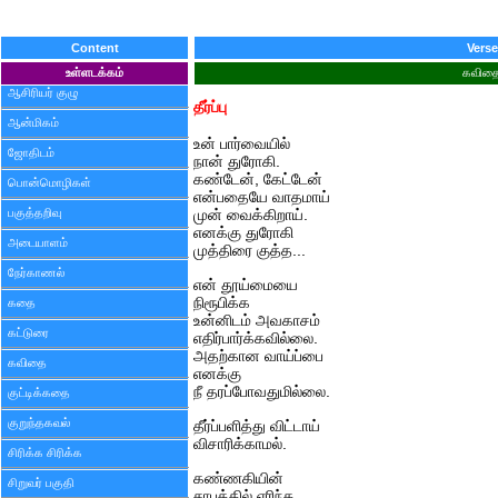
Content
Verse
உள்ளடக்கம்
கவித
ஆசிரியர் குழு
தீர்ப்பு
ஆன்மிகம்
உன் பார்வையில்
ஜோதிடம்
நான் துரோகி.
கண்டேன், கேட்டேன்
பொன்மொழிகள்
என்பதையே வாதமாய்
பகுத்தறிவு
முன் வைக்கிறாய்.
எனக்கு துரோகி
அடையாளம்
முத்திரை குத்த...
நேர்காணல்
என் தூய்மையை
நிரூபிக்க
கதை
உன்னிடம் அவகாசம்
கட்டுரை
எதிர்பார்க்கவில்லை.
அதற்கான வாய்ப்பை
கவிதை
எனக்கு
நீ தரப்போவதுமில்லை.
குட்டிக்கதை
குறுந்தகவல்
தீர்ப்பளித்து விட்டாய்
விசாரிக்காமல்.
சிரிக்க சிரிக்க
கண்ணகியின்
சிறுவர் பகுதி
சாபத்தில் எரிந்த