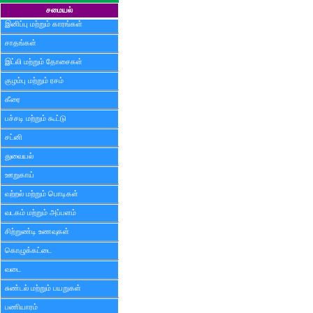
சமையல்
இனிப்பு மற்றும் காரங்கள்
சாதங்கள்
இட்லி மற்றும் தோசைகள்
குழம்பு மற்றும் ரசம்
கீரை
பச்சடி மற்றும் கூட்டு
சட்னி
துவையல்
ஊறுகாய்
வற்றல் மற்றும் பொடிகள்
வடகம் மற்றும் அப்பளம்
சிற்றுண்டி உணவுகள்
கொழுக்கட்டை
வடை
சுண்டல் மற்றும் பயறுகள்
பணியாரம்