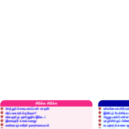
எரிப்பதா? புதைப்பதா?
எல்லாம் நன்மைக்கே.
அறிவை வைக்க மறந்துட்டானே...!
மனிதர்களது தகுதி 
சிரிக்க சிரிக்க
செத்தும் செலவு வைப்பாள் காதலி!
உள்ளங்கைகளில் ஏன
வீரப்பலகாரம் தெரியுமா?
இனிப்புப் பேச்சில்
உங்களுக்கு ஒண்ணுமே இல்ல...!
அழுது புலம்பி என்
இலையுதிர் காலம் வராது!
புகழ்ச்சிக்குப் பின்
கண்ணதாசனின் நகைச்சுவைகள்
கடவுளைக் காண உத
குறைச்சுத்தான் எடை போடறாரு...!
தகுதியில்லாதவருக