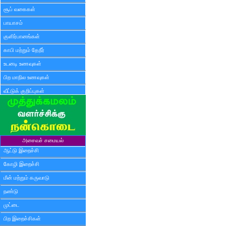
சூப் வகைகள்
பாயாசம்
குளிர்பானங்கள்
காபி மற்றும் தேநீர்
உடனடி உணவுகள்
பிற மாநில உணவுகள்
வீட்டுக் குறிப்புகள்
அசைவச் சமையல்
ஆட்டு இறைச்சி
கோழி இறைச்சி
மீன் மற்றும் கருவாடு
நண்டு
முட்டை
பிற இறைச்சிகள்