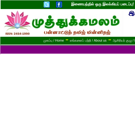
இணையத்தில் ஒரு இலக்கியப் படைப்ப
முகப்பு / Home
**
எங்களைப் பற்றி / About us
**
ஆசிரியர் குழு / 