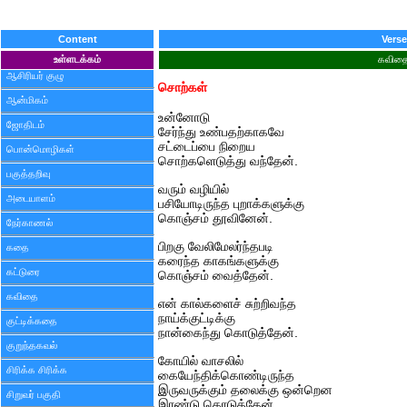
Content
Verse
உள்ளடக்கம்
கவித
ஆசிரியர் குழு
சொற்கள்
ஆன்மிகம்
உன்னோடு
ஜோதிடம்
சேர்ந்து உண்பதற்காகவே
சட்டைப்பை நிறைய
பொன்மொழிகள்
சொற்களெடுத்து வந்தேன்.
பகுத்தறிவு
வரும் வழியில்
அடையாளம்
பசியோடிருந்த புறாக்களுக்கு
கொஞ்சம் தூவினேன்.
நேர்காணல்
பிறகு வேலிமேலர்ந்தபடி
கதை
கரைந்த காகங்களுக்கு
கட்டுரை
கொஞ்சம் வைத்தேன்.
கவிதை
என் கால்களைச் சுற்றிவந்த
நாய்க்குட்டிக்கு
குட்டிக்கதை
நான்கைந்து கொடுத்தேன்.
குறுந்தகவல்
கோயில் வாசலில்
சிரிக்க சிரிக்க
கையேந்திக்கொண்டிருந்த
இருவருக்கும் தலைக்கு ஒன்றென
சிறுவர் பகுதி
இரண்டு கொடுத்தேன்.