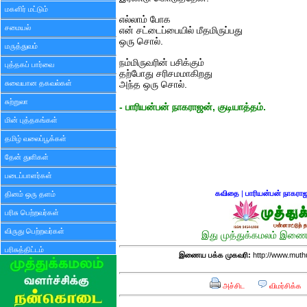
மகளிர் மட்டும்
எல்லாம் போக
சமையல்
என் சட்டைப்பையில் மீதமிருப்பது
ஒரு சொல்.
மருத்துவம்
நம்மிருவரின் பசிக்கும்
புத்தகப் பார்வை
தற்போது சரிசமமாகிறது
சுவையான தகவல்கள்
அந்த ஒரு சொல்.
சுற்றுலா
- பாரியன்பன் நாகராஜன், குடியாத்தம்.
மின் புத்தகங்கள்
தமிழ் வலைப்பூக்கள்
தேன் துளிகள்
படைப்பாளர்கள்
கவிதை
|
பாரியன்பன் நாகரா
தினம் ஒரு தளம்
பரிசு பெற்றவர்கள்
விருது பெற்றவர்கள்
இது முத்துக்கமலம் இணைய
பரிசுத்திட்டம்
இணைய பக்க முகவரி:
http://www.mut
அச்சிட
விமர்சிக்க