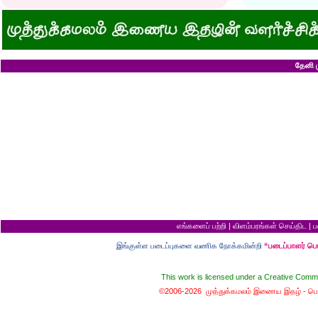
அவருக்கு ஒரு விவரமும் தெரியலடி!
உயரத்தில் இருந்தால
குனிஞ்ச தலை நிமிராத பொண்ணு...?
ராமன் ராவணனிடம் 
இடத்தைக் காலி பண்ணுங்க...!
அழியப் போவதில்
சொறி சிரங்குக்கு ஒரு பாடல்!
கழுதைக்குக் கிடைக
மாமியாரு பச்சைக்கிளி மாதிரி!
எல்லாம் ஒரு கோவண
மாபாவியோர் வாழும் மதுரை
சிங்கத்திற்கு வாழை
இளைய பெண்ணைக் கட்டித் தருவீங்களா?
வலை வீசிப் பிடித்
தேனி ம
ஸ்ரீரங்கத்து யானைக்கு நாமம்!
சாவிலிருந்து தப்பி
அகிலாவை அபின்னு கூப்பிடுறியே...?
இறை வழிபாட்டிற்கு 
ஆறு தலையுடன் தூங்க முடியுமா?
கல்லெறிந்தவனுக்க
கவிஞரை விடக் கலைஞர்?
சிவபெருமான் முன்ப
பேயைப் பார்க்க ஒரு வாய்ப்பு!
வீண் புகழ்ச்சிக்க
கடைசியாகக் கிடைத்த தகவல்!
ராமன் எப்படி ராமச்
மூன்றாம் தர ஆட்சி
அக்காவை மணந்த
பெயர்தான் கெட்டுப் போகிறது!
சிவபெருமான் செய்
தபால்காரர் வேலை!
இராமன் சாப்பாட்ட
எலிக்கு ஊசி போட்டாச்சா?
சொர்க்கத்திற்குள்
சவ ஊர்வலத்தில் எப்படிப் போவது?
புண்ணிய நதிகளில் 
சம அளவு என்றால்...?
பயமிருப்பவன் வாழ்வ
குறள் யாருக்காக...?
தகுதி இல்லாமல் தம
எலி திருமணம் செய்து கொண்டால்?
கழுதையின் புத்திச
யாருக்கு உங்க ஓட்டு?
விற்ற மரத்தைத் திர
வரி செலுத்தாமல் ஏமாற்றுவது எப்படி?
தலைமை ஒன்றுக்கு
எங்களைப் பற்றி
|
விளம்பரங்கள் செய்திட
|
ப
கடவுளுக்குப் புரியவில்லை...?
சொர்க்கமும் நரகமு
முதலாளி... மூளையிருக்கா...?
திரிசங்கு சுவர்க்க
இங்குள்ள படைப்புகளை வணிக நோக்கமின்றி
“படைப்பாளர் ப
மூன்று வரங்கள்
புத்திசாலி வாயைத்
கழுதையுடன் கால்பந்து விளையாட்டு!
இறைவன் தப்புக் 
நான் வழக்கறிஞர்
ஆணவத்தால் வந்த 
This work is licensed under a
Creative Commo
பெண்ணின் வாழ்க்கை பந்து போன்றது
சொர்க்கத்துக்கான ந
பொழைக்கத் தெரிஞ்சவன்
சொர்க்க வாசல் திற
©2006-2026 முத்துக்கமலம் இணைய இதழ் -
பொ
காதல்... மொழிகள்
வழுக்கைத் தலைக்கு
மனைவிக்குப் பயப்ப