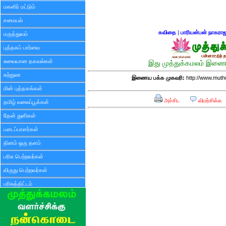
மகளிர் மட்டும்
சமையல்
கவிதை
|
பாரியன்பன் நாகரா
மருத்துவம்
புத்தகப் பார்வை
சுவையான தகவல்கள்
இது முத்துக்கமலம் இணைய
சுற்றுலா
இணைய பக்க முகவரி:
http://www.mut
மின் புத்தகங்கள்
அச்சிட
விமர்சிக்க
தமிழ் வலைப்பூக்கள்
தேன் துளிகள்
படைப்பாளர்கள்
தினம் ஒரு தளம்
பரிசு பெற்றவர்கள்
விருது பெற்றவர்கள்
பரிசுத்திட்டம்