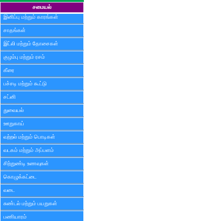
சமையல்
இனிப்பு மற்றும் காரங்கள்
சாதங்கள்
இட்லி மற்றும் தோசைகள்
குழம்பு மற்றும் ரசம்
கீரை
பச்சடி மற்றும் கூட்டு
சட்னி
துவையல்
ஊறுகாய்
வற்றல் மற்றும் பொடிகள்
வடகம் மற்றும் அப்பளம்
சிற்றுண்டி உணவுகள்
கொழுக்கட்டை
வடை
சுண்டல் மற்றும் பயறுகள்
பணியாரம்