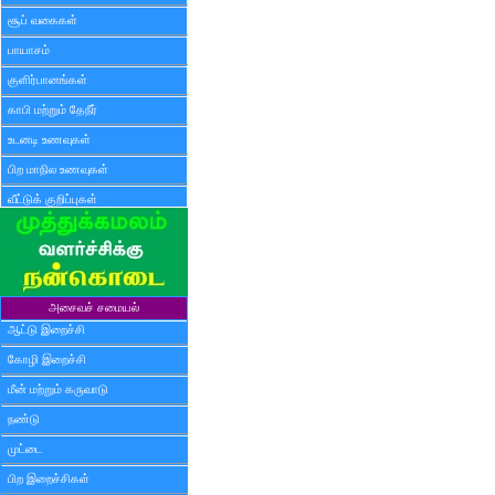
சூப் வகைகள்
பாயாசம்
குளிர்பானங்கள்
காபி மற்றும் தேநீர்
உடனடி உணவுகள்
பிற மாநில உணவுகள்
வீட்டுக் குறிப்புகள்
அசைவச் சமையல்
ஆட்டு இறைச்சி
கோழி இறைச்சி
மீன் மற்றும் கருவாடு
நண்டு
முட்டை
பிற இறைச்சிகள்