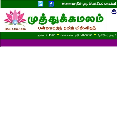
இணையத்தில் ஒரு இலக்கியப் படைப்ப
முகப்பு / Home
**
எங்களைப் பற்றி / About us
**
ஆசிரியர் குழு / 