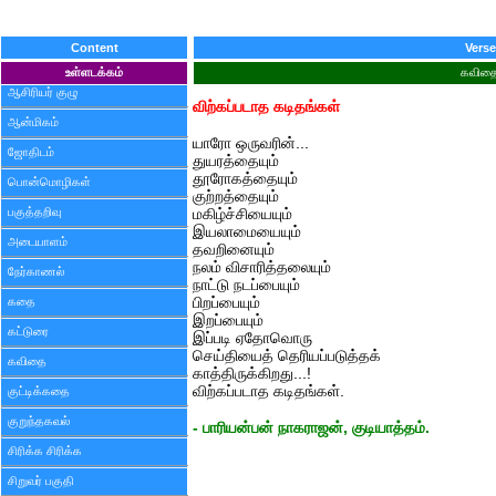
Content
Verse
உள்ளடக்கம்
கவித
ஆசிரியர் குழு
விற்கப்படாத கடிதங்கள்
ஆன்மிகம்
யாரோ ஒருவரின்...
ஜோதிடம்
துயரத்தையும்
தூரோகத்தையும்
பொன்மொழிகள்
குற்றத்தையும்
பகுத்தறிவு
மகிழ்ச்சியையும்
இயலாமையையும்
அடையாளம்
தவறினையும்
நலம் விசாரித்தலையும்
நேர்காணல்
நாட்டு நடப்பையும்
கதை
பிறப்பையும்
இறப்பையும்
கட்டுரை
இப்படி ஏதோவொரு
செய்தியைத் தெரியப்படுத்தக்
கவிதை
காத்திருக்கிறது...!
விற்கப்படாத கடிதங்கள்.
குட்டிக்கதை
குறுந்தகவல்
- பாரியன்பன் நாகராஜன், குடியாத்தம்.
சிரிக்க சிரிக்க
சிறுவர் பகுதி