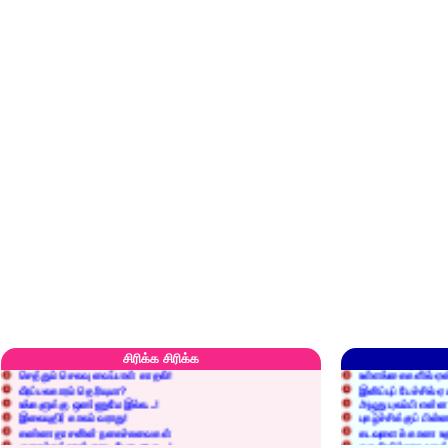
எரிப்பதா? புதைப்பதா?
எல்லாம் நன்மைக்கே.
அறிவை வைக்க மறந்துட்டானே...!
மனிதர்களது தகுதி 
சிரிக்க சிரிக்க
செத்தும் செலவு வைப்பாள் காதலி!
உள்ளங்கைகளில் ஏன
வீரப்பலகாரம் தெரியுமா?
இனிப்புப் பேச்சில்
உங்களுக்கு ஒண்ணுமே இல்ல...!
அழுது புலம்பி என்
இலையுதிர் காலம் வராது!
புகழ்ச்சிக்குப் பின்
கண்ணதாசனின் நகைச்சுவைகள்
கடவுளைக் காண உத
குறைச்சுத்தான் எடை போடறாரு...!
தகுதியில்லாதவருக