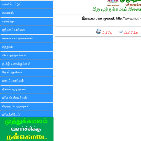
மகளிர் மட்டும்
இது முத்துக்கமலம் இணைய
சமையல்
இணைய பக்க முகவரி:
http://www.mut
மருத்துவம்
புத்தகப் பார்வை
அச்சிட
விமர்சிக்க
சுவையான தகவல்கள்
சுற்றுலா
மின் புத்தகங்கள்
தமிழ் வலைப்பூக்கள்
தேன் துளிகள்
படைப்பாளர்கள்
தினம் ஒரு தளம்
பரிசு பெற்றவர்கள்
விருது பெற்றவர்கள்
பரிசுத்திட்டம்