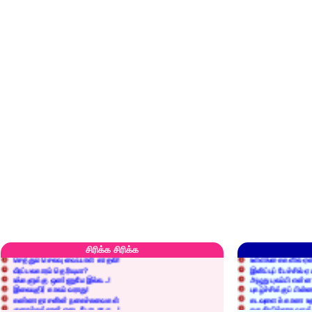
எரிப்பதா? புதைப்பதா?
எல்லாம் நன்மைக்கே.
அறிவை வைக்க மறந்துட்டானே...!
மனிதர்களது தகுதி 
சிரிக்க சிரிக்க
செத்தும் செலவு வைப்பாள் காதலி!
உள்ளங்கைகளில் ஏன
வீரப்பலகாரம் தெரியுமா?
இனிப்புப் பேச்சில்
உங்களுக்கு ஒண்ணுமே இல்ல...!
அழுது புலம்பி என்
இலையுதிர் காலம் வராது!
புகழ்ச்சிக்குப் பின்
கண்ணதாசனின் நகைச்சுவைகள்
கடவுளைக் காண உத
குறைச்சுத்தான் எடை போடறாரு...!
தகுதியில்லாதவருக
அவருக்கு ஒரு விவரமும் தெரியலடி!
உயரத்தில் இருந்தால