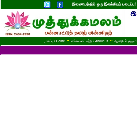
இணையத்தில் ஒரு இலக்கியப் படைப்ப
முகப்பு / Home
**
எங்களைப் பற்றி / About us
**
ஆசிரியர் குழு / 