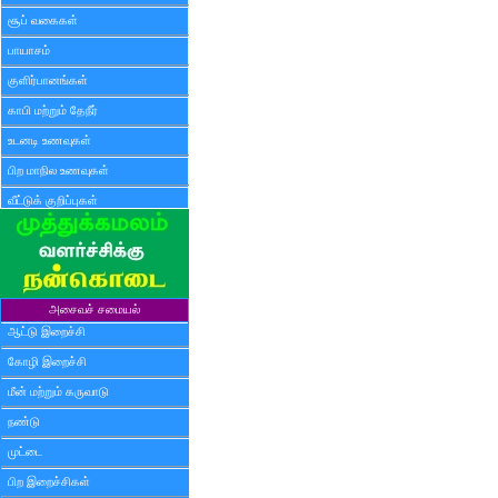
சூப் வகைகள்
பாயாசம்
குளிர்பானங்கள்
காபி மற்றும் தேநீர்
உடனடி உணவுகள்
பிற மாநில உணவுகள்
வீட்டுக் குறிப்புகள்
அசைவச் சமையல்
ஆட்டு இறைச்சி
கோழி இறைச்சி
மீன் மற்றும் கருவாடு
நண்டு
முட்டை
பிற இறைச்சிகள்