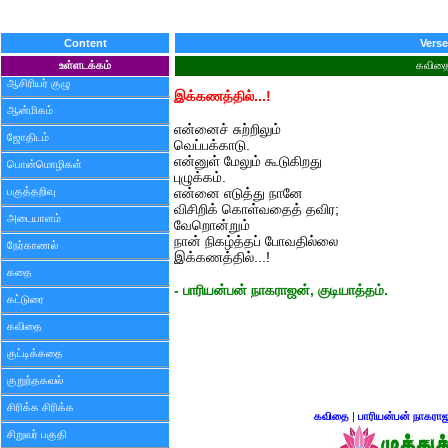
Content
Verse
உள்ளடக்கம்
கவித
ஆசிரியர் குழு
இக்கணத்தில்...!
ஆன்மிகம்
என்னைச் சுற்றிலும்
ஜோதிடம்
வெப்பக்காடு.
என்னுள் மேலும் கூடுகிறது
பொன்மொழிகள்
புழுக்கம்.
பகுத்தறிவு
என்னை எடுத்து நானே
விசிறிக் கொள்வதைத் தவிர;
அடையாளம்
வேறொன்றும்
நான் நிகழ்த்தப் போவதில்லை
நேர்காணல்
இக்கணத்தில்...!
கதை
- பாரியன்பன் நாகராஜன், குடியாத்தம்.
கட்டுரை
கவிதை
குட்டிக்கதை
குறுந்தகவல்
சிரிக்க சிரிக்க
கவிதை
|
பாரியன்பன் நாகரா
சிறுவர் பகுதி