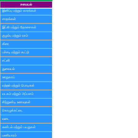
சமையல்
இனிப்பு மற்றும் காரங்கள்
சாதங்கள்
இட்லி மற்றும் தோசைகள்
குழம்பு மற்றும் ரசம்
கீரை
பச்சடி மற்றும் கூட்டு
சட்னி
துவையல்
ஊறுகாய்
வற்றல் மற்றும் பொடிகள்
வடகம் மற்றும் அப்பளம்
சிற்றுண்டி உணவுகள்
கொழுக்கட்டை
வடை
சுண்டல் மற்றும் பயறுகள்
பணியாரம்