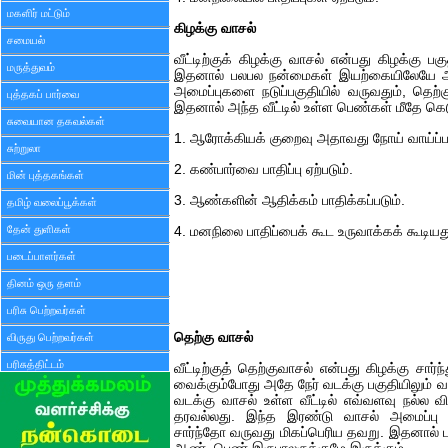
மகளிர் மட்டும்
கிழக்கு வாசல்
சமையல்
வீட்டிற்குக் கிழக்கு வாசல் என்பது கிழக்கு பகு
மருத்துவம்
இதனால் பலபல நன்மைகள் இயற்கையிலேயே அந்த
அமைப்புகளை நடுப்பகுதியில் வருவதும், தெற்
புத்தகப் பார்வை
இதனால் அந்த வீட்டில் உள்ள பெண்கள் மீதே கெ
சுவையான தகவல்கள்
1. ஆரோக்கியக் குறைவு அதாவது நோய் வாய்ப்பட
சுற்றுலா
2. கண்பார்வை பாதிப்பு ஏற்படும்.
மின் புத்தகங்கள்
3. ஆண்களின் ஆதிக்கம் பாதிக்கப்படும்.
தமிழ் வலைப்பூக்கள்
தேன் துளிகள்
4. மனநிலை பாதிப்பைக் கூட உருவாக்கக் கூடியத
படைப்பாளர்கள்
தினம் ஒரு தளம்
பரிசு பெற்றவர்கள்
தெற்கு வாசல்
விருது பெற்றவர்கள்
பரிசுத்திட்டம்
வீட்டிற்குத் தெற்குவாசல் என்பது கிழக்கு சார்
வைக்கும்போது அதே நேர் வடக்கு பகுதியிலும் வா
வடக்கு வாசல் உள்ள வீட்டில் எவ்வளவு நல்
தரவல்லது. இந்த இரண்டு வாசல் அமைப்பு தெ
சார்ந்தோ வருவது மிகப்பெரிய தவறு. இதனால் 