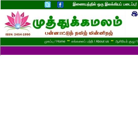
இணையத்தில் ஒரு இலக்கியப் படைப்ப
முகப்பு / Home
**
எங்களைப் பற்றி / About us
**
ஆசிரியர் குழு / 