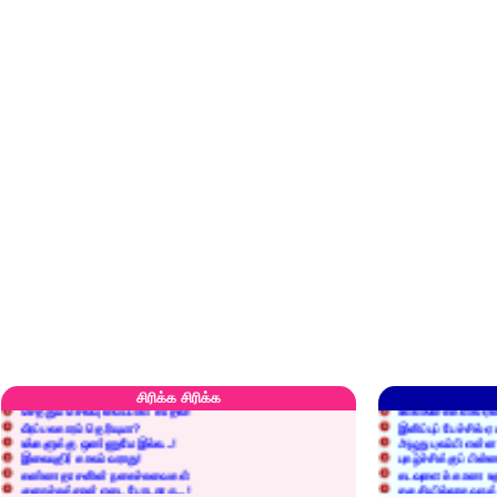
எரிப்பதா? புதைப்பதா?
எல்லாம் நன்மைக்கே.
அறிவை வைக்க மறந்துட்டானே...!
மனிதர்களது தகுதி 
சிரிக்க சிரிக்க
செத்தும் செலவு வைப்பாள் காதலி!
உள்ளங்கைகளில் ஏன
வீரப்பலகாரம் தெரியுமா?
இனிப்புப் பேச்சில்
உங்களுக்கு ஒண்ணுமே இல்ல...!
அழுது புலம்பி என்
இலையுதிர் காலம் வராது!
புகழ்ச்சிக்குப் பின்
கண்ணதாசனின் நகைச்சுவைகள்
கடவுளைக் காண உத
குறைச்சுத்தான் எடை போடறாரு...!
தகுதியில்லாதவருக
அவருக்கு ஒரு விவரமும் தெரியலடி!
உயரத்தில் இருந்தால