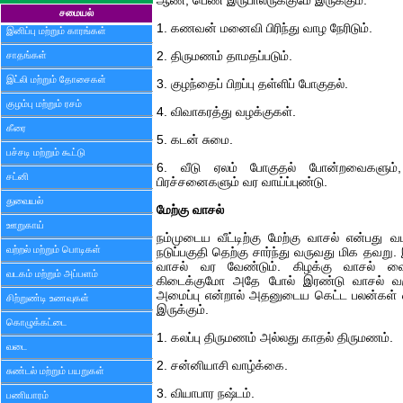
ஆண், பெண் இருபாலருக்குமே இருக்கும்.
சமையல்
1. கணவன் மனைவி பிரிந்து வாழ நேரிடும்.
இனிப்பு மற்றும் காரங்கள்
சாதங்கள்
2. திருமணம் தாமதப்படும்.
இட்லி மற்றும் தோசைகள்
3. குழந்தைப் பிறப்பு தள்ளிப் போகுதல்.
குழம்பு மற்றும் ரசம்
4. விவாகரத்து வழக்குகள்.
கீரை
5. கடன் சுமை.
பச்சடி மற்றும் கூட்டு
6. வீடு ஏலம் போகுதல் போன்றவைகளும், 
சட்னி
பிரச்சனைகளும் வர வாய்ப்புண்டு.
துவையல்
மேற்கு வாசல்
ஊறுகாய்
நம்முடைய வீட்டிற்கு மேற்கு வாசல் என்பது வ
வற்றல் மற்றும் பொடிகள்
நடுப்பகுதி தெற்கு சார்ந்து வருவது மிக தவறு.
வாசல் வர வேண்டும். கிழக்கு வாசல் வ
வடகம் மற்றும் அப்பளம்
கிடைக்குமோ அதே போல் இரண்டு வாசல் வர
அமைப்பு என்றால் அதனுடைய கெட்ட பலன்கள் வீ
சிற்றுண்டி உணவுகள்
இருக்கும்.
கொழுக்கட்டை
1. கலப்பு திருமணம் அல்லது காதல் திருமணம்.
வடை
2. சன்னியாசி வாழ்க்கை.
சுண்டல் மற்றும் பயறுகள்
3. வியாபார நஷ்டம்.
பணியாரம்