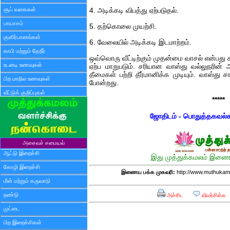
சூப் வகைகள்
4. அடிக்கடி விபத்து ஏற்படுதல்.
பாயாசம்
5. தற்கொலை முயற்சி.
குளிர்பானங்கள்
6. வேலையில் அடிக்கடி இடமாற்றம்.
காபி மற்றும் தேநீர்
ஒவ்வொரு வீட்டிற்கும் முதன்மை வாசல் என்பது ச
உடனடி உணவுகள்
ஏற்ப மாறுபடும். சரியான வாஸ்து வல்லுநரின
தீமைகள் பற்றி தீர்மானிக்க முடியும். வாஸ்து 
பிற மாநில உணவுகள்
போன்றது.
வீட்டுக் குறிப்புகள்
*****
ஜோதிடம் - பொதுத்தகவல்
அசைவச் சமையல்
ஆட்டு இறைச்சி
இது முத்துக்கமலம் இணைய
கோழி இறைச்சி
இணைய பக்க முகவரி:
http://www.muthukam
மீன் மற்றும் கருவாடு
நண்டு
அச்சிட
விமர்சிக்க
முட்டை
பிற இறைச்சிகள்