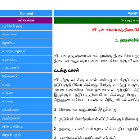
ஜோதிட
Content
உள்ளடக்கம்
பொதுத் தகவ
ஆசிரியர் குழு
வீட்டின் வாசல் எத்திசையில
ஆன்மிகம்
உ. தாமரைச்ச
ஜோதிடம்
பொன்மொழிகள்
வீட்டின் முதன்மை வாசல் நான்கு திசையில் எ
பகுத்தறிவு
திசை வாசலுக்கும் என்ன பலன் கிடைக்கும்? எ
அடையாளம்
வடக்கு வாசல்
நேர்காணல்
வீட்டிற்கு வடக்கு வாசல் என்பது வடக்குப் பகுத
கதை
நடுப்பகுதியிலோ அல்லது மேற்கு சார்ந்து வருவ
பலபல எண்ணிலடங்கா நன்மைகள் ஏற்படும். அந்
கட்டுரை
இருக்கும். நடுப்பகுதியையோ அல்லது மேற்கு
அதனுடைய கெட்ட பலன்கள் அதே வீட்டில் வசிக்க
கவிதை
1. நிலையான வருமானம் இருக்காது.
குட்டிக்கதை
குறுந்தகவல்
2. குடும்பச் சொந்தங்கள் விட்டு விலகும் நிலை ஏற
சிரிக்க சிரிக்க
3. தந்தை மகன்/மகள் உறவுகளில் பாதிப்பு ஏற்படும
சிறுவர் பகுதி
4. மனநிலையில் பாதிப்புகள் ஏற்படும்.