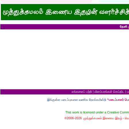
குனிஞ்ச தலை நிமிராத பொண்ணு...?
ராமன் ராவணனிடம் 
இடத்தைக் காலி பண்ணுங்க...!
அழியப் போவதில்
சொறி சிரங்குக்கு ஒரு பாடல்!
கழுதைக்குக் கிடைக
மாமியாரு பச்சைக்கிளி மாதிரி!
எல்லாம் ஒரு கோவண
மாபாவியோர் வாழும் மதுரை
சிங்கத்திற்கு வாழை
இளைய பெண்ணைக் கட்டித் தருவீங்களா?
வலை வீசிப் பிடித்
ஸ்ரீரங்கத்து யானைக்கு நாமம்!
சாவிலிருந்து தப்பி
தேனி ம
அகிலாவை அபின்னு கூப்பிடுறியே...?
இறை வழிபாட்டிற்கு 
ஆறு தலையுடன் தூங்க முடியுமா?
கல்லெறிந்தவனுக்க
கவிஞரை விடக் கலைஞர்?
சிவபெருமான் முன்ப
பேயைப் பார்க்க ஒரு வாய்ப்பு!
வீண் புகழ்ச்சிக்க
கடைசியாகக் கிடைத்த தகவல்!
ராமன் எப்படி ராமச்
மூன்றாம் தர ஆட்சி
அக்காவை மணந்த
பெயர்தான் கெட்டுப் போகிறது!
சிவபெருமான் செய்
தபால்காரர் வேலை!
இராமன் சாப்பாட்ட
எலிக்கு ஊசி போட்டாச்சா?
சொர்க்கத்திற்குள்
சவ ஊர்வலத்தில் எப்படிப் போவது?
புண்ணிய நதிகளில் 
சம அளவு என்றால்...?
பயமிருப்பவன் வாழ்வ
குறள் யாருக்காக...?
தகுதி இல்லாமல் தம
எலி திருமணம் செய்து கொண்டால்?
கழுதையின் புத்திச
யாருக்கு உங்க ஓட்டு?
விற்ற மரத்தைத் திர
வரி செலுத்தாமல் ஏமாற்றுவது எப்படி?
தலைமை ஒன்றுக்கு
கடவுளுக்குப் புரியவில்லை...?
சொர்க்கமும் நரகமு
எங்களைப் பற்றி
|
விளம்பரங்கள் செய்திட
|
ப
முதலாளி... மூளையிருக்கா...?
திரிசங்கு சுவர்க்க
மூன்று வரங்கள்
புத்திசாலி வாயைத்
இங்குள்ள படைப்புகளை வணிக நோக்கமின்றி
“படைப்பாளர் ப
கழுதையுடன் கால்பந்து விளையாட்டு!
இறைவன் தப்புக் 
நான் வழக்கறிஞர்
ஆணவத்தால் வந்த 
பெண்ணின் வாழ்க்கை பந்து போன்றது
சொர்க்கத்துக்கான ந
This work is licensed under a
Creative Commo
பொழைக்கத் தெரிஞ்சவன்
சொர்க்க வாசல் திற
காதல்... மொழிகள்
வழுக்கைத் தலைக்கு
©2006-2026 முத்துக்கமலம் இணைய இதழ் -
பொ
மனைவிக்குப் பயப்ப
சிங்கக்கறி வேண்டு