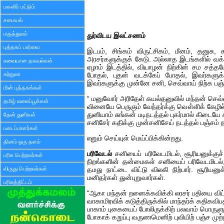
மகளிர் மட்டும்
சமையல்
மருத்துவம்
துர்விடய இலட்சணம்
புத்தகப் பார்வை
இடபம், சிங்கம் விருட்சிகம், மீனம், தனுசு,
அரசர்களுக்குக் கேடு. அல்லாத இடங்களில் வக்கர
சுவையான தகவல்கள்
ஏழாம் இடத்தில், வியாழன் நிற்கின் சம சத்
சுற்றுலா
போதல், புதன் வடக்கேப் போதல், இவர்களுக்
இவர்களுக்கு முன்னே சனி, செவ்வாய் நிற்க பஞ்சம
மின் புத்தகங்கள்
“ மனுவோர் அரிதேள் கயல்தனுவில் மந்தன் செவ்வ
தமிழ் வலைப்பூக்கள்
வினையே பெருகும் வேந்தர்க்கு வௌ்ளிக் கேழி
துனியாம் சுங்கன் படிநடத்தல் புகர்மால் கிடையே கத
தேன் துளிகள்
சனிசேர் கதிக்கு முன்சனிசேய் நடத்தல் பஞ்சம் 
படைப்பாளர்கள்
எனும் செய்யுள் மெய்ப்பிக்கின்றது.
தினம் ஒரு தளம்
பரிவேடல்
சனியைப் பரிவேடமிடல், சூரியனுக்குச்
பரிசு பெற்றவர்கள்
நிறங்களின் தன்மைகள் சனியைப் பரிவேடமிடல்,
விருது பெற்றவர்கள்
தமது நாட்டை விட்டு விலகி நிற்பார். சூரியனு
மனிதர்கள் துன்புறுவார்கள்.
பரிசுத்திட்டம்
“ஆகா மந்தன் றனைக்கவிக்கி லரசர் பதியை விட்ட
வாகாமிரவிக் கடுத்திருக்கில் மாந்தர்க் கதிகவிப
பாகாம் புகையைப் போலிருக்கிற் பலவாம் பொருளு
போகாக் கறுப்பு வருணமெனிற் புவியிற் பஞ்ச முற