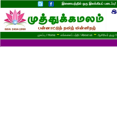
இணையத்தில் ஒரு இலக்கியப் படைப்ப
முகப்பு / Home
**
எங்களைப் பற்றி / About us
**
ஆசிரியர் குழு / 