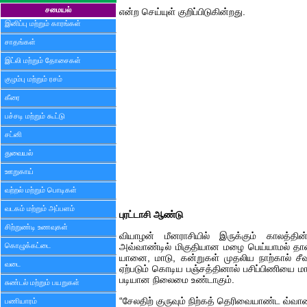
சமையல்
என்ற செய்யுள் குறிப்பிடுகின்றது.
இனிப்பு மற்றும் காரங்கள்
சாதங்கள்
இட்லி மற்றும் தோசைகள்
குழம்பு மற்றும் ரசம்
கீரை
பச்சடி மற்றும் கூட்டு
சட்னி
துவையல்
ஊறுகாய்
வற்றல் மற்றும் பொடிகள்
வடகம் மற்றும் அப்பளம்
புரட்டாசி ஆண்டு
சிற்றுண்டி உணவுகள்
வியாழன் மீனராசியில் இருக்கும் காலத்தி
கொழுக்கட்டை
அவ்வாண்டில் மிகுதியான மழை பெய்யாமல் தான
யானை, மாடு, கன்றுகள் முதலிய நாற்கால் சீவ
வடை
ஏற்படும் கொடிய பஞ்சத்தினால் பசிப்பிணியை மாற
படியான நிலைமை உண்டாகும்.
சுண்டல் மற்றும் பயறுகள்
“சேலதிற் குருவும் நிற்கத் தெரிவையாண்ட வ்வாண
பணியாரம்