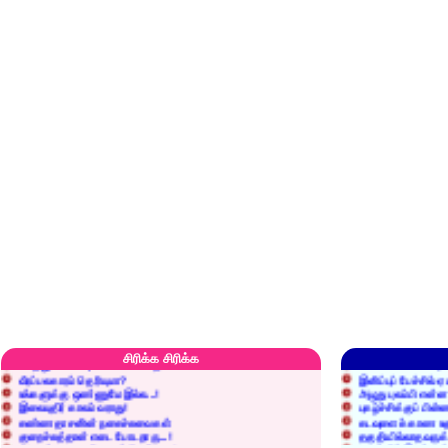
எரிப்பதா? புதைப்பதா?
எல்லாம் நன்மைக்கே.
அறிவை வைக்க மறந்துட்டானே...!
மனிதர்களது தகுதி 
செத்தும் செலவு வைப்பாள் காதலி!
உள்ளங்கைகளில் ஏன
சிரிக்க சிரிக்க
வீரப்பலகாரம் தெரியுமா?
இனிப்புப் பேச்சில்
உங்களுக்கு ஒண்ணுமே இல்ல...!
அழுது புலம்பி என்
இலையுதிர் காலம் வராது!
புகழ்ச்சிக்குப் பின்
கண்ணதாசனின் நகைச்சுவைகள்
கடவுளைக் காண உத
குறைச்சுத்தான் எடை போடறாரு...!
தகுதியில்லாதவருக
அவருக்கு ஒரு விவரமும் தெரியலடி!
உயரத்தில் இருந்தால