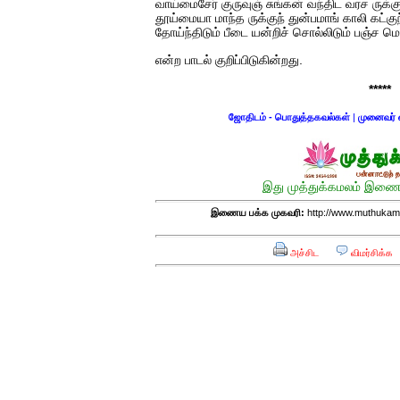
வாய்மைசேர் குருவுஞ் சுங்கன் வந்திட வரச ருக்கு
தூய்மையா மாந்த ருக்குந் துன்பமாங் காலி கட்குந
தோய்ந்திடும் பீடை யன்றிச் சொல்லிடும் பஞ்ச ம
என்ற பாடல் குறிப்பிடுகின்றது.
*****
ஜோதிடம் - பொதுத்தகவல்கள்
|
முனைவர் 
இது முத்துக்கமலம் இணைய
இணைய பக்க முகவரி:
http://www.muthukam
அச்சிட
விமர்சிக்க