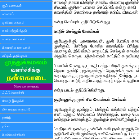
சாலவுந் தாரை யின்றித் தானிய விளைவு குன்றிச்
சூப் வகைகள்
சீலமாங் குதிரை யானை செப்பிடுங் கன்று காலி
காலத்தின் கொடுமை தன்னாற் கடும்ப மிகவுண் 
பாயாசம்
என்ற செய்யுள் குறிப்பிடுகின்றது.
குளிர்பானங்கள்
காபி மற்றும் தேநீர்
மாறிச் செல்லும் கோள்கள்
உடனடி உணவுகள்
சூரியனுக்குப் புதனானவன், முன் போகிற காலத்
முன்னும், சேர்ந்து போகிற காலத்தில் பிரிந்து
பிற மாநில உணவுகள்
ஆனாலும், இவ்விதம் மாறுபட்டு செல்லும் காலத்த
அதுவே கொடிய பஞ்சத்தைக் காட்டும் கருவியாகு
வீட்டுக் குறிப்புகள்
“படியின் மேதை குடமாதி பகர்நா லிரவி தனக்கும
நெடிய தண்டு முதல்நான்கும் நெருங்கிச் சண்டன
கடியதுாக்கு முதல்நான்குங் கதிரைச் சேர்ந்து நட
கொடிதா மாறிற் கதிர்புகருந் கூடிற் பஞ்சக் குற
அசைவச் சமையல்
என்ற பாடல் குறிப்பிடுகின்றது.
ஆட்டு இறைச்சி
சூரியனுக்கு முன் சில கோள்கள் செல்லல்
கோழி இறைச்சி
சூரியனுக்கு முன்னும், பின்னும் சுக்கிரன் மற்று
மீன் மற்றும் கருவாடு
சனி மற்றும் செவ்வாய் சென்றாலும், மழை பெய
நண்டு
உண்ணும் உணவுக்கும் குடிக்கும் தண்ணீருக்கும் த
முட்டை
“கதிரவன் றனக்கு முன்பின் கவிபுதன் றானுஞ் ச
ததியினி லிரவி முன்னஞ் சனிசெவ்வாய் நடப்பா ர
பிற இறைச்சிகள்
மதித்திடு முதக மின்றி மாபயிர் விளைவு குன்றி