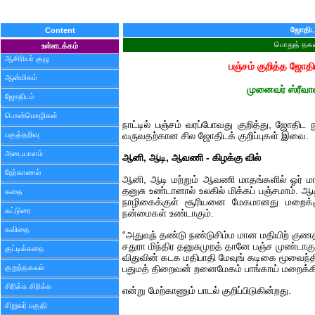
ஜோதிட
Content
பொதுத் தகவ
உள்ளடக்கம்
ஆசிரியர் குழு
பஞ்சம் குறித்த ஜோதிட
ஆன்மிகம்
முனைவர் ஸ்ரீவா
ஜோதிடம்
பொன்மொழிகள்
நாட்டில் பஞ்சம் வரப்போவது குறித்து, ஜோதிட நூ
பகுத்தறிவு
வருவதற்கான சில ஜோதிடக் குறிப்புகள் இவை.
அடையாளம்
ஆனி, ஆடி, ஆவணி - கிழக்கு வில்
நேர்காணல்
ஆனி, ஆடி மற்றும் ஆவணி மாதங்களில் ஓர் மாதத
தனுசு உண்டானால் உலகில் மிக்கப் பஞ்சமாம். 
கதை
நாழிகைக்குள் சூரியனை மேகமானது மறைக்கு
கட்டுரை
நன்மைகள் உண்டாகும்.
கவிதை
“அதுவுந் தண்டு நண்டுசிம்ம மான மதியிற் குண
சதுரா மிந்திர தனுசுமுறத் தானே பஞ்ச முண்டாகு
குட்டிக்கதை
விதுவின் கடக மதிபாதி மேவுங் கடிகை மூவைந்தி
குறுந்தகவல்
பதுமத் திறைவன் றனைமேகம் பாங்காய் மறைக்கி
சிரிக்க சிரிக்க
என்று மேற்காணும் பாடல் குறிப்பிடுகின்றது.
சிறுவர் பகுதி