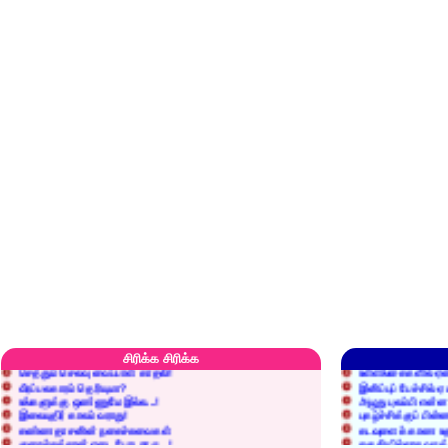
எரிப்பதா? புதைப்பதா?
எல்லாம் நன்மைக்கே.
அறிவை வைக்க மறந்துட்டானே...!
மனிதர்களது தகுதி 
சிரிக்க சிரிக்க
செத்தும் செலவு வைப்பாள் காதலி!
உள்ளங்கைகளில் ஏன
வீரப்பலகாரம் தெரியுமா?
இனிப்புப் பேச்சில்
உங்களுக்கு ஒண்ணுமே இல்ல...!
அழுது புலம்பி என்
இலையுதிர் காலம் வராது!
புகழ்ச்சிக்குப் பின்
கண்ணதாசனின் நகைச்சுவைகள்
கடவுளைக் காண உத
குறைச்சுத்தான் எடை போடறாரு...!
தகுதியில்லாதவருக
அவருக்கு ஒரு விவரமும் தெரியலடி!
உயரத்தில் இருந்தால