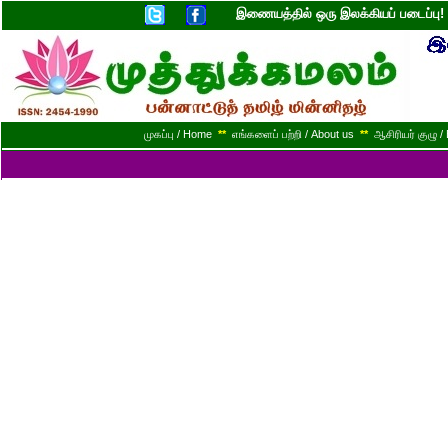
இணையத்தில் ஒரு இலக்கியப் படைப்ப
முகப்பு / Home
**
எங்களைப் பற்றி / About us
**
ஆசிரியர் குழு / 