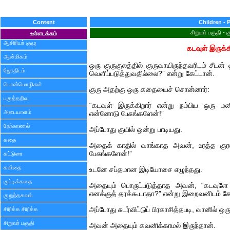
Content
Children - 
சிறுவர் பகுதி - 
உள்ளடக்கம்
ஆசிரியர் குழு
கடவுள் இருக்
ஆன்மிகம்
ஒரு குருகுலத்தில் குருவாயிருந்தவரிடம் சீட
ஜோதிடம்
வெளிப்படுத்துவதில்லை?” என்று கேட்டான்.
பொன்மொழிகள்
குரு அதற்கு ஒரு கதையைச் சொன்னார்:
பகுத்தறிவு
“கடவுள் இருக்கிறார் என்று நம்பிய ஒரு 
அடையாளம்
என்னோடு பேசுங்களேன்!”
நேர்காணல்
அப்போது குயில் ஒன்று பாடியது.
கதை
அதைக் காதில் வாங்காத அவன், உரத்த குரல
பேசுங்களேன்!”
கட்டுரை
கவிதை
உடனே சப்தமான இடியோசை எழுந்தது.
குட்டிக்கதை
அதையும் பொருட்படுத்தாத அவன், “கடவுளே ந
எனக்குத் தரக்கூடாதா?” என்று இறைவனிடம் கே
குறுந்தகவல்
சிரிக்க சிரிக்க
அப்போது சுடர்விட்டுப் பிரகாசித்தபடி, வானில் ஒ
சிறுவர் பகுதி
அவன் அதையும் கவனிக்காமல் இருந்தான்.