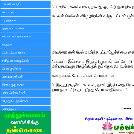
மகளிர் மட்டும்
“கடவுளே, எனக்காக ஏதாவது ஓர் அற்புதம் நிகழ
சமையல்
கடவுள் மெல்லக் கீழே இறங்கி வந்து, பட்டாம் ப
மருத்துவம்
புத்தகப் பார்வை
சுவையான தகவல்கள்
சுற்றுலா
அவனோ தன் மேல் அமர்ந்த பட்டாம்பூச்சியை கை
மின் புத்தகங்கள்
தமிழ் வலைப்பூக்கள்
“கடவுள் இல்லை... இருந்திருந்தால் என்னோடு பேச
அற்புதமாவது நிகழ்ந்திருக்கும் எதுவுமே நடக்
தேன் துளிகள்
கதையைக் கேட்ட சீடன் சொன்னான்;
படைப்பாளர்கள்
“புரிந்தது குருவே! கடவுள், தான் இருப்பதை வெள
தினம் ஒரு தளம்
நாம் தான் அதைப் புரிந்து கொள்வதில்லை...”
பரிசு பெற்றவர்கள்
விருது பெற்றவர்கள்
பரிசுத்திட்டம்
*****
சிறுவர் பகுதி - குட்டிக்கதை
|
சித்ர