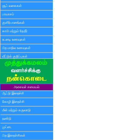
சூப் வகைகள்
பாயாசம்
குளிர்பானங்கள்
காபி மற்றும் தேநீர்
உடனடி உணவுகள்
பிற மாநில உணவுகள்
வீட்டுக் குறிப்புகள்
அசைவச் சமையல்
ஆட்டு இறைச்சி
கோழி இறைச்சி
மீன் மற்றும் கருவாடு
நண்டு
முட்டை
பிற இறைச்சிகள்