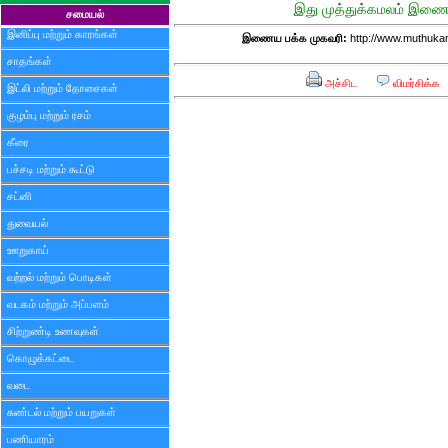
இது முத்துக்கமலம் இணைய
சமையல்
இனிப்பு மற்றும் காரங்கள்
இணைய பக்க முகவரி:
http://www.muthuka
சாதங்கள்
அச்சிட
விமர்சிக்க
இட்லி மற்றும் தோசைகள்
குழம்பு மற்றும் ரசம்
கீரை
பச்சடி மற்றும் கூட்டு
சட்னி
துவையல்
ஊறுகாய்
வற்றல் மற்றும் பொடிகள்
வடகம் மற்றும் அப்பளம்
சிற்றுண்டி உணவுகள்
கொழுக்கட்டை
வடை
சுண்டல் மற்றும் பயறுகள்
பணியாரம்