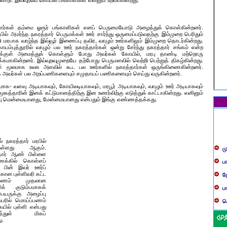
உண்டு. இவ்வுறவே கோயில் பங்காளிகள் என்னும் உறவாகின்றது.
ந
ம
்தார்கள் தம்மை ஓரூர் பங்காளிகள் எனப் பெருமையோடு அழைத்துக் கொள்கின்றனர்.
ம
ில் அமர்ந்த நகரத்தார் பெருமக்கள் ஊர் சார்ந்து ஒருமைப்படுவதற்கு இம்முறை பெரிதும்
ழி மரபாக வாழ்ந்த இவ்வூர் இணைப்பு தவிர, வாழும் ஊர்களிலும் இம்முறை தொடர்கின்றது.
ம
ோயம்புத்தூரில் வாழும் பல ஊர் நகரத்தார்கள் ஒன்று சேர்ந்து நகரத்தார் சங்கம் என்ற
க்குள் அமைத்துக் கொள்ளும் போது அவர்கள் கோயில், மரபு தாண்டி மற்றொரு
ய
க்கமாகின்றனர். இவ்வுறவுமுறையே தற்போது பெருமளவில் வெற்றி பெற்றுத் திகழ்கின்றது.
கள் மூலமாக உலக அளவில் கூட பல ஊர்களில் நகரத்தார்கள் ஒருங்கிணைகின்றனர்.
ஒ
க அவர்கள் பல அறப்பணிகளையும் சமுதாயப் பணிகளையும் செய்து வருகின்றனர்.
பு
டமாக- வளவு அடியாகவும், கோயிலடியாகவும், மரபூர் அடியாகவும், வாழும் ஊர் அடியாகவும்
ூகத்தாரின் இனக் கட்டுமானத்திற்கு இன உணர்விற்கு எடுத்துக் காட்டாகின்றது. எனினும்
ந
ு மென்மையானது, மேன்மையானது என்பதும் இங்கு எண்ணத்தக்கது.
தே
ம
ம
க
 நகரத்தார் மரபில்
ுள்ளது ஆகும்.
ப
த
தார் ஆண் பிள்ளை
ணக்கில் கொள்ளப்
த
க
் பின் இவர் ஊர்ப்
கான புள்ளிவரி கட்ட
ப
ம
ுமணம் முதலான
ிக் குடும்பமாகக்
ச
உ
பெயருக்கு அழைப்பு
ெயரில் மொய்ப்பணம்
ப
யில் புள்ளி என்பது
்துள் மிகப்
ம
ு.