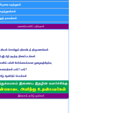
்முறை மருத்துவம்
மருத்துவங்கள்
ுத் தகவல்கள்
வலையொளிப் பதிவுகள்
ெரியார் சொல்லும் திராவிடத் திருமணங்கள்
ம்.ஜி.ஆர் நடித்த திரைப்படங்கள்
ைனிக் பள்ளி சேர்க்கைக்கான நுழைவுத்தேர்வு
ௌரவர்கள் யார்? யார்?
மிழ் ஆண்டுப் பெயர்கள்
ிள்ளையார் சுழி வந்தது எப்படி?
ருவது போவது, வந்தால் போகாது, போனால் வராது...?
ண்டைய படைப் பெயர்கள்
இலவசத் தமிழ் நூல்கள்
்ரீ அன்னை உணர்த்திய மலர்கள்
ாணவன் எப்படி இருக்க வேண்டும்?
ரம் என்பதன் பொருள் என்ன?