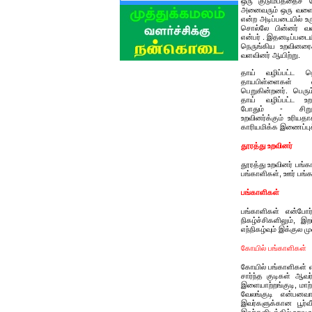
ஒரு குடும்பத்தைச் ச
அனைவரும் ஒரு வளைவி
என்ற அடிப்படையில் 
சொல்லே பின்னர் வ
என்பர் . இதனடிப்படைய
நெருங்கிய உறவினரைக
வளவினர் ஆயிற்று.
தாய் வழிப்பட்ட ந
தாயபிள்ளைகள்
பெறுகின்றனர். பெர
தாய் வழிப்பட்ட உ
போதும் - சிறு
உறவினர்க்கும் உரிய
காரியமிக்க இணைப்புச
தூரத்து உறவினர்
தூரத்து உறவினர் பங்
பங்காளிகள், ஊர் பங்
பங்காளிகள்
பங்காளிகள் என்போ
நிகழ்ச்சிகளிலும், இ
எந்நிகழ்வும் இக்குல 
கோயில் பங்காளிகள்
கோயில் பங்காளிகள் எ
சார்ந்த குடிகள் ஆவ
இளையாற்றங்குடி, மாற்
வேலங்குடி என்பனவாக
இவர்களுக்கான பூர்வ