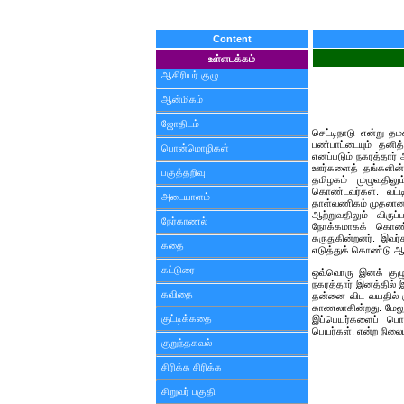
Content
உள்ளடக்கம்
ஆசிரியர் குழு
ஆன்மிகம்
ஜோதிடம்
செட்டிநாடு என்று 
பண்பாட்டையும் தனித
பொன்மொழிகள்
எனப்படும் நகரத்தார்
ஊர்களைத் தங்களின் 
பகுத்தறிவு
தமிழகம் முழுவதிலு
கொண்டவர்கள். வட்ட
அடையாளம்
தாள்வணிகம் முதலான 
ஆற்றுவதிலும் விர
நேர்காணல்
நோக்கமாகக் கொண்டவ
கருதுகின்றனர். இவர
கதை
எடுத்துக் கொண்டு ஆய
கட்டுரை
ஒவ்வொரு இனக் குழு
நகரத்தார் இனத்தில்
கவிதை
தன்னை விட வயதில் க
காணலாகின்றது. மேலும
குட்டிக்கதை
இப்பெயர்களைப் பொது
பெயர்கள், என்ற நிலை
குறுந்தகவல்
சிரிக்க சிரிக்க
சிறுவர் பகுதி