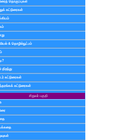
டுரைத் தொகுப்புகள்
ுக் கட்டுரைகள்
்கியம்
கம்
ாறு
வியல் & தொழில்நுட்பம்
ம்
டி?
 திறந்து
ர் கட்டுரைகள்
த்தரங்கக் கட்டுரைகள்
சிறுவர் பகுதி
ை
டுரை
ிதை
்டிக்கதை
்வுகள்