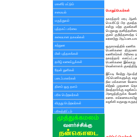
மகளிர் மட்டும்
பொதுப்பெயர்கள்
சமையல்
நகரத்தார் மரபு ஆண்
மருத்துவம்
பெயரிட்டு பிற குலத்
என்று மற்ற குலங்கள
புத்தகப் பார்வை
பெறுவது தனித்தன்மை
குலம் குறித்தமைந்த
சுவையான தகவல்கள்
வரலாற்று அடிப்படையா
சுற்றுலா
ஒருகாலத்தில் வணிக 
பெண்களை திருமணம
மின் புத்தகங்கள்
வணிகர்கள் அரிவை நக
நகரத்தார் எனப்பட்
தமிழ் வலைப்பூக்கள்
பெண்களை இவ்வாறு கு
வெள்ளாளக் குலத்திற
தேன் துளிகள்
இப்படி வேற்று ஆயத்
அப்பெண்களுக்கு வழங்
படைப்பாளர்கள்
நில மக்களான வேளாண்
விற்றல் முதலான தொழ
தினம் ஒரு தளம்
நிலத்தார்க்கு வழங்
அழைத்திருக்க வேண்ட
பரிசு பெற்றவர்கள்
வகை. எவ்வகையாயினும
வழங்கி வருவது கருதத
விருது பெற்றவர்கள்
பரிசுத்திட்டம்
குடும்பப் பெயர்கள்