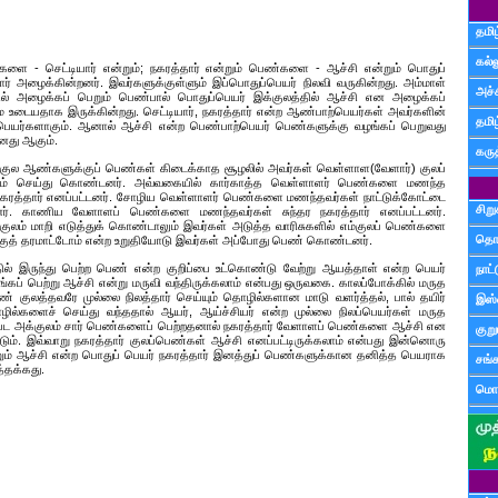
தமிழ
கல்ல
களை - செட்டியார் என்றும்; நகரத்தார் என்றும் பெண்களை - ஆச்சி என்றும் பொதுப்
தார் அழைக்கின்றனர். இவர்களுக்குள்ளும் இப்பொதுப்பெயர் நிலவி வருகின்றது. அம்மாள்
அச்
ில் அழைக்கப் பெறும் பெண்பால் பொதுப்பெயர் இக்குலத்தில் ஆச்சி என அழைக்கப்
 உடையதாக இருக்கின்றது. செட்டியார், நகரத்தார் என்ற ஆண்பாற்பெயர்கள் அவர்களின்
தமி
 பெயர்களாகும். ஆனால் ஆச்சி என்ற பெண்பாற்பெயர் பெண்களுக்கு வழங்கப் பெறுவது
னது ஆகும்.
கருத
குல ஆண்களுக்குப் பெண்கள் கிடைக்காத சூழலில் அவர்கள் வெள்ளாள(வேளார்) குலப்
் செய்து கொண்டனர். அவ்வகையில் கார்காத்த வெள்ளாளர் பெண்களை மணந்த
ரத்தார் எனப்பட்டனர். சோழிய வெள்ளாளர் பெண்களை மணந்தவர்கள் நாட்டுக்கோட்டை
சிற
டனர். காணிய வேளாளப் பெண்களை மணந்தவர்கள் சுந்தர நகரத்தார் எனப்பட்டனர்.
லம் மாறி எடுத்துக் கொண்டாலும் இவர்கள் அடுத்த வாரிசுகளில் எம்குலப் பெண்களை
தொ
்குத் தரமாட்டோம் என்ற உறுதியோடு இவர்கள் அப்போது பெண் கொண்டனர்.
தில் இருந்து பெற்ற பெண் என்ற குறிப்பை உட்கொண்டு வேற்று ஆயத்தாள் என்ற பெயர்
நாட்
கப் பெற்று ஆச்சி என்று மருவி வந்திருக்கலாம் என்பது ஒருவகை. காலப்போக்கில் மருத
 குலத்தவரே முல்லை நிலத்தார் செய்யும் தொழில்களான மாடு வளர்த்தல், பால் தயிர்
இஸ்
ில்களைச் செய்து வந்ததால் ஆயர், ஆய்ச்சியர் என்ற முல்லை நிலப்பெயர்கள் மருத
கப்பட அக்குலம் சார் பெண்களைப் பெற்றதனால் நகரத்தார் வேளாளப் பெண்களை ஆச்சி என
குற
ும். இவ்வாறு நகரத்தார் குலப்பெண்கள் ஆச்சி எனப்பட்டிருக்கலாம் என்பது இன்னொரு
் ஆச்சி என்ற பொதுப் பெயர் நகரத்தார் இனத்துப் பெண்களுக்கான தனித்த பெயராக
சங்
்தக்கது.
மொழ