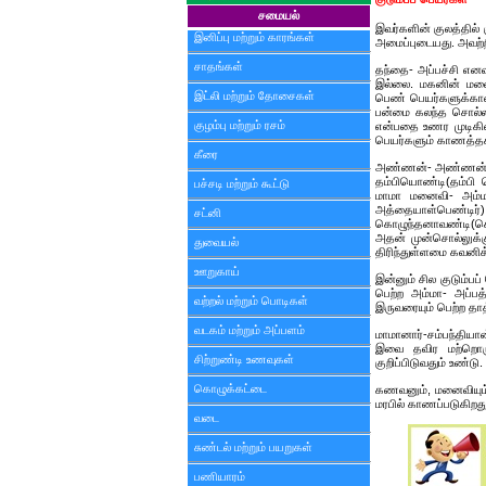
சமையல்
இவர்களின் குலத்தில்
இனிப்பு மற்றும் காரங்கள்
அமைப்புடையது. அவற்ற
சாதங்கள்
தந்தை- அப்பச்சி எனவ
இல்லை. மகனின் மனை
இட்லி மற்றும் தோசைகள்
பெண் பெயர்களுக்கான
பன்மை கலந்த சொல்லா
குழம்பு மற்றும் ரசம்
என்பதை உணர முடிகின
பெயர்களும் காணத்த
கீரை
அண்ணன்- அண்ணன், அ
தம்பியொண்டி(தம்பி ப
பச்சடி மற்றும் கூட்டு
மாமா மனைவி- அம்மா
அத்தையாள்பெண
சட்னி
கொழுந்தனாவண்டி(கொ
அதன் முன்சொல்லுக்கு
துவையல்
திரிந்துள்ளமை கவனிக
ஊறுகாய்
இன்னும் சில குடும்ப
பெற்ற அம்மா- அப்பத
வற்றல் மற்றும் பொடிகள்
இருவரையும் பெற்ற தா
வடகம் மற்றும் அப்பளம்
மாமானார்-சம்பந்தியா
இவை தவிர மற்றொர
சிற்றுண்டி உணவுகள்
குறிப்பிடுவதும் உண்டு.
கொழுக்கட்டை
கணவனும், மனைவியும்
மரபில் காணப்படுகிற
வடை
சுண்டல் மற்றும் பயறுகள்
பணியாரம்