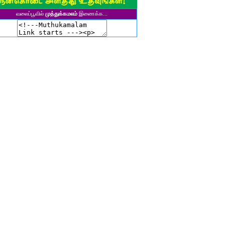
சிகலா தனசேகரன்
வலைப்பூவில்
முத்துக்கமலம்
இணைக்க...
இளவல்" ஹரிஹரன்
ுனைவர். மு. பழனியப்பன்
ாசுகி நடேசன்
ா. காருண்யா
யல்பட்டி கண்ணன்
விதா பால்பாண்டி
ுதா தாமோதரன்
ாஜேஸ்வரி மணிகண்டன்
ாணிக்கவாசுகி செந்தில்குமார்