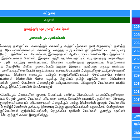
கட்டுரை
சமூகம்
202
நகரத்தார் உறவுமுறைப் பெயர்கள்
202
முனைவர் மு. பழனியப்பன்
202
தமக்கொரு தனிநாட்டை அமைத்துக் கொண்டு அந்நாட்டிற்கென தனி அரசரையும் தனித்த
்த அடையாளங்களையும் கொண்டு வாழ்ந்து வருபவர்கள் நாட்டுக்கோட்டை செட்டியார்
202
 ஆவர். புதுக்கோட்டை, சிவகங்கை, இராமநாதபுரம் ஆகிய மாவட்டங்களில் அமைந்துள்ள 96
இருப்பிடமாகக் கொண்ட இவர்கள் தற்போது செட்டிநாட்டில் எழுபத்தைந்து ஊர்களிலும்,
202
ம் பரவி வாழ்ந்து வருகிறார்கள். இவர்கள் வணிகத்தை முதன்மைத் தொழிலாகக்
ித் தொழிலில் அதிக முனைப்போடு இருந்த இவர்கள் தற்போது மருந்து வணிகம்,
202
வணிகங்களில் ஈடுபட்டு வருகின்றனர். சைவத்தொண்டு ஆற்றுவதிலும் தமிழ்த்தொண்டு
ுப்பமுடைய இவர்கள் சைவமும் தமிழும் தழைத்தினிதோங்கச் செய்வதையே தங்கள்
202
ர்கள். இவர்களின் பேச்சு வழக்கு மிகுதியும் தமிழ் வழக்கே என ஆய்வர்கள்
்களின் முறைப் பெயர்கள் அனைத்தும் தமிழடியானவை. அம்முறைப் பெயர்களை மட்டும்
201
்வது இக்கட்டுரையின் நோக்கமாகும்.
201
வினரிடமும் அவர்களின் முறைப் பெயர்கள் தனித்த அமைப்புடன் காணப்பெறுகின்றன.
 இடம் பெறும் முறைப் பெயர்கள் மரியாதை கலந்த நிலையில் காணப்பெறுகின்றன. அதாவது
201
ுறைந்தவர்களையும் மரியாதையுடன் அழைக்கும் பாங்கு இவர்களின் முறைப் பெயர்களில்
் தமிழ்ச்சொற்கள் தக்கபடி இணைவு பெற்று முறைப்பெயர்கள் உருவாக்கப் பெற்றுள்ளன.
ப்பெயர்கள் குடும்பப்பெயர்கள், நெருங்கிய உறவினர் பெயர்கள், தூரத்து உறவினர்
யில் பகுத்துக் காண இயலுகின்றது.
முன
ஆய்
ஆய்