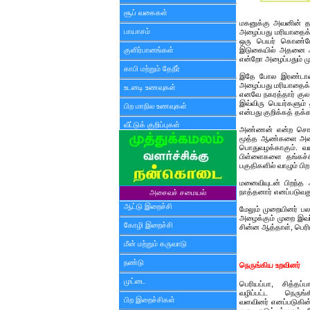
சூப் வகைகள்
மகனுக்கு அவனின் த
பாயாசம்
அழைப்பது மரியாதைக்
ஒரு பெயர் கொண்ட
குளிர்பானங்கள்
இடுகையில் அதனை அழ
என்றோ அழைப்பதும் 
காபி மற்றும் தேநீர்
இதே போல இரண்டாவது
அழைப்பது மரியாதைக்
உடனடி உணவுகள்
எனவே நகரத்தார் குல 
இவ்விரு பெயர்களும்
பிற மாநில உணவுகள்
என்பது குறிக்கத் தக்க
வீட்டுக் குறிப்புகள்
அண்ணன் என்ற சொல் ந
மூத்த ஆண்களை அண்ண
பொதுவழக்காகும். வ
பிள்ளைகளை தங்கச்சி
பகுதிகளில் வாழும் ப
மனைவியுடன் பிறந்த
நாத்தனார் எனப்படுவத
அசைவச் சமையல்
ஆட்டு இறைச்சி
மேலும் முறையினர் ப
அழைக்கும் முறை இவர்
கோழி இறைச்சி
சின்ன ஆத்தாள், பெரி
மீன் மற்றும் கருவாடு
நண்டு
நெருங்கிய உறவினர்
முட்டை
பெரியப்பா, சித்த
வழிப்பட்ட நெருங
பிற இறைச்சிகள்
வளவினர் எனப்படுகின்