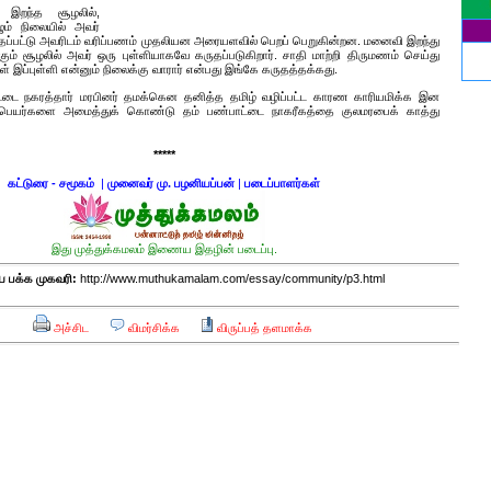
ச
் இறந்த சூழலில்,
ம் நிலையில் அவர்
"
தப்பட்டு அவரிடம் வரிப்பணம் முதலியன அரையளவில் பெறப் பெறுகின்றன. மனைவி இறந்து
கும் சூழலில் அவர் ஒரு புள்ளியாகவே கருதப்படுகிறார். சாதி மாற்றி திருமணம் செய்து
ம
இப்புள்ளி என்னும் நிலைக்கு வாரார் என்பது இங்கே கருதத்தக்கது.
வ
ட்டை நகரத்தார் மரபினர் தமக்கென தனித்த தமிழ் வழிப்பட்ட காரண காரியமிக்க இன
பெயர்களை அமைத்துக் கொண்டு தம் பண்பாட்டை நாகரீகத்தை குலமரபைக் காத்து
ப
வ
*****
க
கட்டுரை - சமூகம்
|
முனைவர் மு. பழனியப்பன்
|
படைப்பாளர்கள்
ச
ர
இது முத்துக்கமலம் இணைய இதழின் படைப்பு.
ம
பக்க முகவரி:
http://www.muthukamalam.com/essay/community/p3.html
அச்சிட
விமர்சிக்க
விருப்பத் தளமாக்க