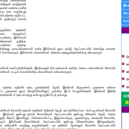
ேர்ந்த பங்காளிகள்
ற்குள் வாழ்ந்தனர்
இயன
உருவான வளைவு என்ற
ளவு என மருவியது
பிற 
ில் தந்தை வழிப்பட்ட
் குறிக்கும் சொல்
பொத
ெருங்கிய உறவினர்
 என அழைக்கப்
ும்பான்மை இச்சொல்
றவினரைக் குறித்த
பான்மை தந்தை
தாகின்றது. தாயபிள்ளைகள் என்ற இச்சொல் தூய தமிழ் அடிப்படையில் அமைந்த காரண
ப
் சொல்லாகும். இச்சொல் பங்காளிகள் அல்லாத உறவுமுறையினர்க்கு உரியதாகும்.
எ
ச
காளிகள் எனப்படுகின்றனர். இவர்களுள் சில வகைகள் உண்டு. அவை பங்காளிகள், கோயில்
காளிகள், கூடிக் கொள்கின்ற பங்காளிகள் என்பனவாகும்.
க
த
ர் தந்தை வழியில் உறவு முறையினர் ஆவர். இவர்கள் திருமணம் முதலான மங்கல
ப
றப்பு முதலான துயர நிகழ்ச்சிகளிலும் முக்கிய இடம் பெறுகின்றனர். இவர்கள் இன்றி
முறையினரிடம் நடைபெறாது என்பது குறிப்பிடத் தக்கது.
வ
ப
ஸ
ன்போர் கோயில் உறவால் உறவினர் ஆவோர் ஆவர். நாட்டுக்கோட்டை செட்டியார்கள் கோயில்
ர். இவர்கள் ஒன்பது நகரக் கோயில்கள் அடிப்படையில் ஒன்பது பிரிவனர் ஆவர். அவை
ம
றூர், நேமம், இரணியூர், பிள்ளையார்பட்டி, இலுப்பைக்குடி, சூரைக்குடி, வைரவன் கோயில்,
ும். இச்சிவன் கோயில்கள் அடிப்படையில் ஒன்பது பிரிவாகியுள்ள இக்குலத்தார்,
ம
ீக ஊர்களில் வாழ்ந்து வருகின்றனர். பல ஊரினர் ஆனாலும் கோயில் அடிப்படையில்