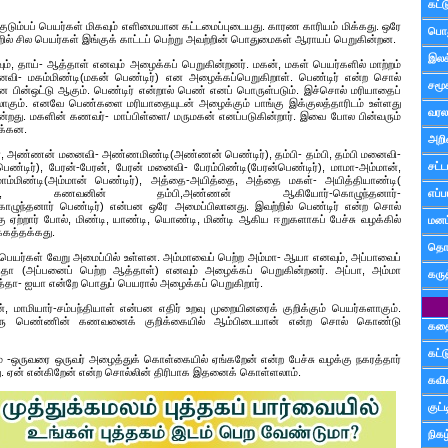
கட்
 குடும்பப் பெயர்கள் மிகவும் எளிமையான கட்டமைப்புடையது. காரண காரியம் மிக்கது. ஒரே
பொத
ில் சில பெயர்கள் இங்குக் காட்டப் பெற்று அவற்றின் பொதுமைகள் ஆராயப் பெறுகின்றன.
இலக
ும், தாய்- ஆத்தாள் எனவும் அழைக்கப் பெறுகின்றனர். மகன், மகள் பெயர்களில் மாற்றம்
வி- மகம்மிண்டி(மகன் பெண்டிர்) என அழைக்கப்பெறுகிறாள். பெண்டிர் என்ற சொல்
சமூ
 பின்ஒட்டு ஆகும். பெண்டிர் என்றால் பெண் எனப் பொருள்படும். இச்சொல் மரியாதைப்
கும். எனவே பெண்களை மரியாதையுடன் அழைக்கும் பாங்கு இக்குலத்தாரிடம் உள்ளது
வரல
்றது. மகளின் கணவர்- மாப்பிள்ளை/ மருமகன் எனப்படுகின்றார். இவை போல பின்வரும்
க்கன.
அறி
ண்ணன் மனைவி- அண்ணமிண்டி(அண்ணன் பெண்டிர்), தம்பி- தம்பி, தம்பி மனைவி-
சட்ட
ெண்டிர்), பேரன்-பேரன், பேரன் மனைவி- பேரம்பிண்டி(பேரன்பெண்டிர்), மாமா-அம்மான்,
ம்மிண்டி(அம்மான் பெண்டிர்), அத்தை-அயித்தை, அத்தை மகள்- அயித்தியாண்டி(
்டிர்), கணவனின் தம்பி,அண்ணன் ஆகியோர்-கொழுந்தனார்-
எப்ப
ழுந்தனார் பெண்டிர்) என்பன ஒரே அமைப்பிலானது. இவற்றில் பெண்டிர் என்ற சொல்
 ஏற்றார் போல், மிண்டி, யாண்டி, யொண்டி, மிண்டி ஆகிய ஈறுகளாகப் பேச்சு வழக்கில்
மனம்
்கத்தக்கது.
தொட
ப் பெயர்கள் வேறு அமைப்பில் உள்ளன. அம்மாவைப் பெற்ற அம்மா- ஆயா எனவும், அப்பாவைப்
்தா (அப்பனைப் பெற்ற ஆத்தாள்) எனவும் அழைக்கப் பெறுகின்றனர். அப்பா, அம்மா
கரு
த்தா- ஐயா என்றே பொதுப் பெயரால் அழைக்கப் பெறுகிறார்.
ன், மாமியார்-சம்பந்தியாள் என்பன எதிர் உறவு முறையினரைக் குறிக்கும் பெயர்களாகும்.
ு பெண்ணின் கணவனைக் குறிக்கையில் ஆம்பிடையான் என்ற சொல் கொண்டு
கத
கட்
 -ஒருவரை ஒருவர் அழைத்துக் கொள்கையில் ஏங்கறேன் என்ற பேச்சு வழக்கு நகரத்தார்
து. ஏன் என்கிறேன் என்ற சொல்லின் திரிபாக இதனைக் கொள்ளலாம்.
கவ
குட
நிகழ