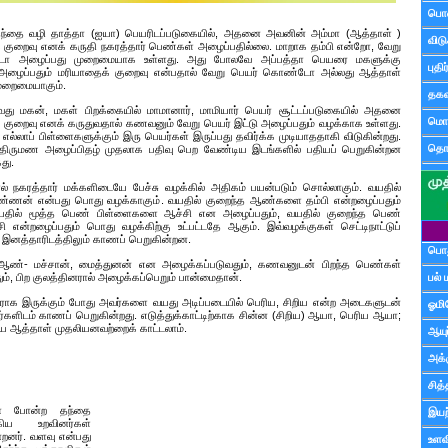
பொ
ந்தை வழி தாத்தா (ஐயா) பெயரிடப்படுகையில், அதனை அவனின் அம்மா (ஆத்தாள் )
விட
 குறைவு எனக் கருதி நகரத்தார் பெண்கள் அழைப்பதில்லை. மாறாக தம்பி என்றோ, வேறு
ோ அழைப்பது முறைமையாக உள்ளது. அது போலவே அப்பத்தா பெயரை மகளுக்கு
புதி
ைப்பதும் மரியாதைக் குறைவு என்பதால் வேறு பெயர் கொண்டோ அல்லது ஆத்தாள்
முறைமையாகும்.
தகவ
 மகன், மகள் பிறக்கையில் மாமானார், மாமியார் பெயர் சூட்டப்படுகையில் அதனை
மொழ
 குறைவு எனக் கருதுவதால் கணவனும் வேறு பெயர் இட்டு அழைப்பதும் வழக்காக உள்ளது.
எல்லாப் பிள்ளைகளுக்கும் இரு பெயர்கள் இருப்பது தவிர்க்க முடியாததாகி விடுகின்றது.
தொ
 திருமண அழைப்பிதழ் முதலாக பதிவு பெற வேண்டிய இடங்களில் பதியப் பெறுகின்றன
து.
கரத்தார் மக்களிடையே பேச்சு வழக்கில் அதிகம் பயன்படும் சொல்லாகும். வயதில்
ன் என்பது பொது வழக்காகும். வயதில் குறைந்த ஆண்களை தம்பி என்றழைப்பதும்
யதில் மூத்த பெண் பிள்ளைகளை ஆச்சி என அழைப்பதும், வயதில் குறைந்த பெண்
 என்றழைப்பதும் பொது வழக்கிற்கு உட்பட்டதே ஆகும். இவ்வழக்குகள் செட்டிநாட்டுப்
ிற இனத்தாரிடத்திலும் காணப் பெறுகின்றன.
பொத
 ஆண்- மச்சான், மைத்துனன் என அழைக்கப்படுவதும், கணவனுடன் பிறந்த பெண்கள்
ும், பிற குலத்தினரால் அழைக்கப்பெறும் பான்மைதான்.
பல் 
லராக இருக்கும் போது அவர்களை வயது அடிப்படையில் பெரிய, சிறிய என்ற அடைகளுடன்
ஓமி
களிடம் காணப் பெறுகின்றது. எடுத்துக்காட்டிற்காக சின்ன (சிறிய) ஆயா, பெரிய ஆயா;
ய ஆத்தாள் முதலியனவற்றைக் காட்டலாம்.
ஆயு
அக்க
சித்
ப்பா போன்ற தந்தை
இயற
்கிய உறவினர்கள்
றனர். வளவு என்பது
உளவி