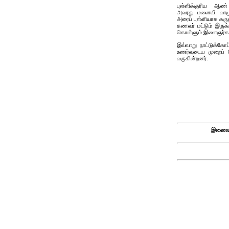
புள்ளிக்குரிய ஆண
அவரது மனைவி வாழு
அரைப் புள்ளியாக கரு
கணவர் மட்டும் இருக்
கொள்ளும் இளைஞர்கள் 
இவ்வாறு நாட்டுக்கோ
உணர்வுடைய முறைப் 
வருகின்றனர்.
இணைய 