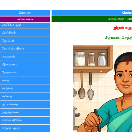
Content
Kitch
சமையலறை - அசைவ
உள்ளடக்கம்
ஆசிரியர் குழு
இறால் வறு
ஆன்மிகம்
சித்ரகலா செந்தி
ஜோதிடம்
பொன்மொழிகள்
பகுத்தறிவு
அடையாளம்
நேர்காணல்
கதை
கட்டுரை
கவிதை
குட்டிக்கதை
குறுந்தகவல்
சிரிக்க சிரிக்க
சிறுவர் பகுதி