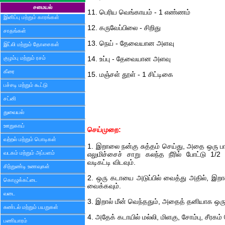
சமையல்
11. பெரிய வெங்காயம் - 1 எண்ணம்
இனிப்பு மற்றும் காரங்கள்
12. கருவேப்பிலை - சிறிது
சாதங்கள்
13. நெய் - தேவையான அளவு
இட்லி மற்றும் தோசைகள்
குழம்பு மற்றும் ரசம்
14. உப்பு - தேவையான அளவு
கீரை
15. மஞ்சள் தூள் - 1 சிட்டிகை
பச்சடி மற்றும் கூட்டு
சட்னி
துவையல்
ஊறுகாய்
செய்முறை:
வற்றல் மற்றும் பொடிகள்
1. இறாலை நன்கு சுத்தம் செய்து, அதை ஒரு பாத்
வடகம் மற்றும் அப்பளம்
எலுமிச்சைச் சாறு கலந்த நீரில் போட்டு 1/
வடிகட்டி விடவும்.
சிற்றுண்டி உணவுகள்
2. ஒரு கடாயை அடுப்பில் வைத்து அதில், இறால்
கொழுக்கட்டை
வைக்கவும்.
வடை
3. இறால் மீன் வெந்ததும், அதைத் தனியாக ஒரு த
சுண்டல் மற்றும் பயறுகள்
4. அதேக் கடாயில் மல்லி, மிளகு, சோம்பு, சீரகம்
பணியாரம்