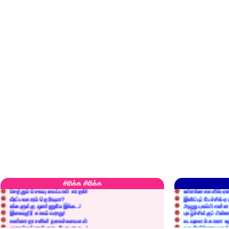
எரிப்பதா? புதைப்பதா?
எல்லாம் நன்மைக்கே.
அறிவை வைக்க மறந்துட்டானே...!
மனிதர்களது தகுதி 
சிரிக்க சிரிக்க
செத்தும் செலவு வைப்பாள் காதலி!
உள்ளங்கைகளில் ஏன
வீரப்பலகாரம் தெரியுமா?
இனிப்புப் பேச்சில்
உங்களுக்கு ஒண்ணுமே இல்ல...!
அழுது புலம்பி என்
இலையுதிர் காலம் வராது!
புகழ்ச்சிக்குப் பின்
கண்ணதாசனின் நகைச்சுவைகள்
கடவுளைக் காண உத
குறைச்சுத்தான் எடை போடறாரு...!
தகுதியில்லாதவருக
அவருக்கு ஒரு விவரமும் தெரியலடி!
உயரத்தில் இருந்தால