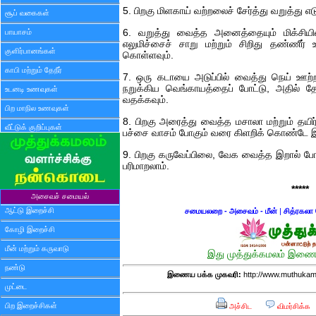
5. பிறகு மிளகாய் வற்றலைச் சேர்த்து வறுத்து எ
சூப் வகைகள்
பாயாசம்
6. வறுத்து வைத்த அனைத்தையும் மிக்சியில
எலுமிச்சைச் சாறு மற்றும் சிறிது தண்ணீர்
குளிர்பானங்கள்
கொள்ளவும்.
காபி மற்றும் தேநீர்
7. ஒரு கடாயை அடுப்பில் வைத்து நெய் ஊற்றவ
நறுக்கிய வெங்காயத்தைப் போட்டு, அதில் 
உடனடி உணவுகள்
வதக்கவும்.
பிற மாநில உணவுகள்
8. பிறகு அரைத்து வைத்த மசாலா மற்றும் தயிர் ச
வீட்டுக் குறிப்புகள்
பச்சை வாசம் போகும் வரை கிளறிக் கொண்டே இர
9. பிறகு கருவேப்பிலை, வேக வைத்த இறால் போட்ட
பரிமாறலாம்.
*****
அசைவச் சமையல்
ஆட்டு இறைச்சி
சமையலறை - அசைவம் - மீன்
|
சித்ரகலா 
கோழி இறைச்சி
மீன் மற்றும் கருவாடு
இது முத்துக்கமலம் இணைய
நண்டு
இணைய பக்க முகவரி:
http://www.muthukam
முட்டை
பிற இறைச்சிகள்
அச்சிட
விமர்சிக்க