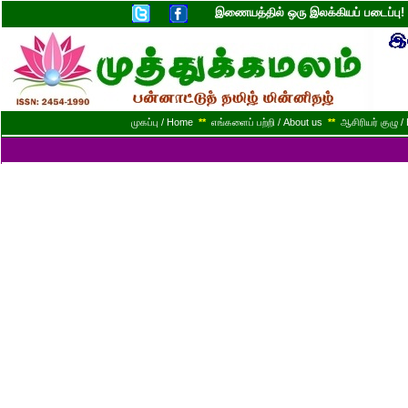
இணையத்தில் ஒரு இலக்கியப் படைப்ப
முகப்பு / Home
**
எங்களைப் பற்றி / About us
**
ஆசிரியர் குழு / 