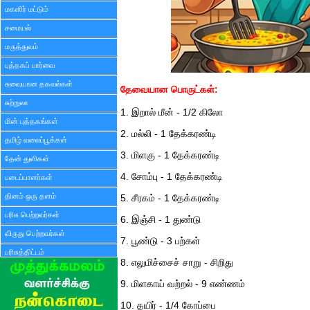
மகளிர் மட்டும்
சமையல்
மருத்துவம்
புத்தகப் பார்வை
சுவையான தகவல்கள்
தேவையான பொருட்கள்:
சுற்றுலா
1. இறால் மீன் - 1/2 கிலோ
மின் புத்தகங்கள்
2. மல்லி - 1 தேக்கரண்டி
தமிழ் வலைப்பூக்கள்
3. மிளகு - 1 தேக்கரண்டி
தேன் துளிகள்
4. சோம்பு - 1 தேக்கரண்டி
படைப்பாளர்கள்
தினம் ஒரு தளம்
5. சீரகம் - 1 தேக்கரண்டி
பரிசு பெற்றவர்கள்
6. இஞ்சி - 1 துண்டு
விருது பெற்றவர்கள்
7. பூண்டு - 3 பற்கள்
பரிசுத்திட்டம்
8. எலுமிச்சைச் சாறு - சிறிது
9. மிளகாய் வற்றல் - 9 எண்ணம்
10. தயிர் - 1/4 கோப்பை