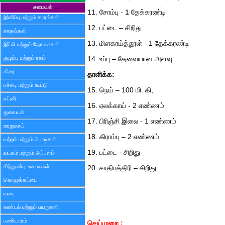
சமையல்
11. சோம்பு - 1 தேக்கரண்டி
இனிப்பு மற்றும் காரங்கள்
12. பட்டை – சிறிது
சாதங்கள்
13. மிளகாய்த்தூள் - 1 தேக்கரண்டி
இட்லி மற்றும் தோசைகள்
குழம்பு மற்றும் ரசம்
14. உப்பு – தேவையான அளவு.
கீரை
தாளிக்க:
பச்சடி மற்றும் கூட்டு
15. நெய் – 100 மி. கி,
சட்னி
16. ஏலக்காய் - 2 எண்ணம்
துவையல்
17. பிரிஞ்சி இலை - 1 எண்ணம்
ஊறுகாய்
18. கிராம்பு – 2 எண்ணம்
வற்றல் மற்றும் பொடிகள்
19. பட்டை - சிறிது
வடகம் மற்றும் அப்பளம்
சிற்றுண்டி உணவுகள்
20. சாதிபத்திரி – சிறிது.
கொழுக்கட்டை
வடை
சுண்டல் மற்றும் பயறுகள்
பணியாரம்
செய்முறை :