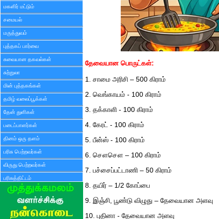
மகளிர் மட்டும்
சமையல்
மருத்துவம்
புத்தகப் பார்வை
சுவையான தகவல்கள்
தேவையான பொருட்கள்:
சுற்றுலா
1. சாமை அரிசி – 500 கிராம்
மின் புத்தகங்கள்
2. வெங்காயம் - 100 கிராம்
தமிழ் வலைப்பூக்கள்
3. தக்காளி - 100 கிராம்
தேன் துளிகள்
4. கேரட் - 100 கிராம்
படைப்பாளர்கள்
தினம் ஒரு தளம்
5. பீன்ஸ் - 100 கிராம்
பரிசு பெற்றவர்கள்
6. சௌசௌ – 100 கிராம்
விருது பெற்றவர்கள்
7. பச்சைப்பட்டாணி – 50 கிராம்
பரிசுத்திட்டம்
8. தயிர் – 1/2 கோப்பை
9. இஞ்சி, பூண்டு விழுது – தேவையான அளவு
10. புதினா - தேவையான அளவு