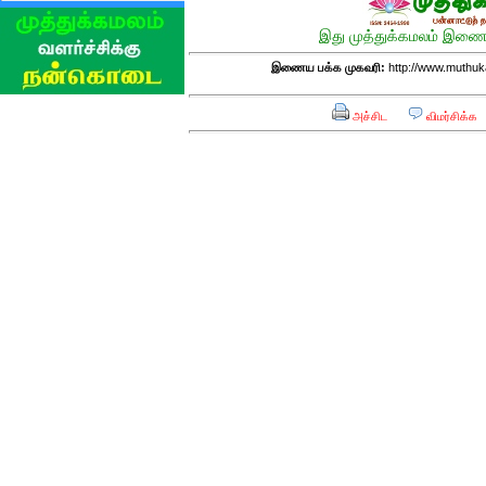
இது முத்துக்கமலம் இணைய
இணைய பக்க முகவரி:
http://www.muthuk
அச்சிட
விமர்சிக்க