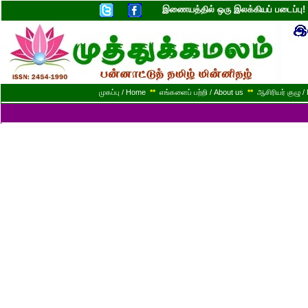
இணையத்தில் ஒரு இலக்கியப் படைப்ப
முகப்பு / Home
**
எங்களைப் பற்றி / About us
**
ஆசிரியர் குழு / 