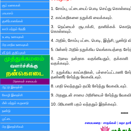
சூப் வகைகள்
1. சோம்பு, பட்டையைப் பொடி செய்து கொள்ளவும
பாயாசம்
2. காய்கறிகளை நறுக்கி வைக்கவும்.
குளிர்பானங்கள்
3. நெய்யைச் சூடாக்கி, தாளிக்கக் கொடு
காபி மற்றும் தேநீர்
கொள்ளவும்.
உடனடி உணவுகள்
4. அதில், சோம்பு பட்டை பொடி, இஞ்சி, பூண்டு 
பிற மாநில உணவுகள்
5. பின்னர் அதில் நறுக்கிய வெங்காயத்தை சேர்த
வீட்டுக் குறிப்புகள்
6. அவை நன்றாக வதங்கியதும், தக்காளி சே
வதக்கவும்.
7. நறுக்கிய காய்கறிகள், பச்சைப்பட்டாணி சேர்த
தண்ணீர் சேர்த்து வேகவிடவும்.
அசைவச் சமையல்
8. பாதி வெந்ததும் தயிர் சேர்த்து வேகவிடவும்.
ஆட்டு இறைச்சி
9. அதனுடன் சாமை அரிசியைச் சேர்த்து வேகவிட
கோழி இறைச்சி
மீன் மற்றும் கருவாடு
10. பிரியாணி பதம் வந்ததும் இறக்கவும்.
நண்டு
*****
முட்டை
சமையலறை - சாதங்கள்
|
சுதா தா
பிற இறைச்சிகள்