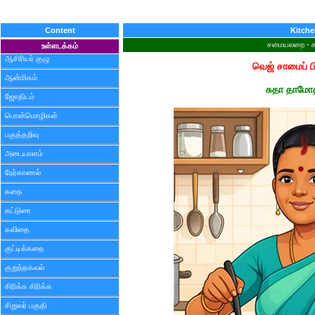
Content
Kitch
சமையலறை - ச
உள்ளடக்கம்
ஆசிரியர் குழு
வெஜ் சாமைப் ப
ஆன்மிகம்
சுதா தாமோ
ஜோதிடம்
பொன்மொழிகள்
பகுத்தறிவு
அடையாளம்
நேர்காணல்
கதை
கட்டுரை
கவிதை
குட்டிக்கதை
குறுந்தகவல்
சிரிக்க சிரிக்க
சிறுவர் பகுதி