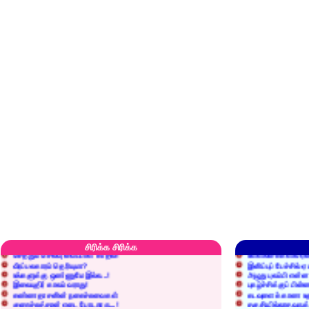
எரிப்பதா? புதைப்பதா?
எல்லாம் நன்மைக்கே.
அறிவை வைக்க மறந்துட்டானே...!
மனிதர்களது தகுதி 
சிரிக்க சிரிக்க
செத்தும் செலவு வைப்பாள் காதலி!
உள்ளங்கைகளில் ஏன
வீரப்பலகாரம் தெரியுமா?
இனிப்புப் பேச்சில்
உங்களுக்கு ஒண்ணுமே இல்ல...!
அழுது புலம்பி என்
இலையுதிர் காலம் வராது!
புகழ்ச்சிக்குப் பின்
கண்ணதாசனின் நகைச்சுவைகள்
கடவுளைக் காண உத
குறைச்சுத்தான் எடை போடறாரு...!
தகுதியில்லாதவருக
அவருக்கு ஒரு விவரமும் தெரியலடி!
உயரத்தில் இருந்தால