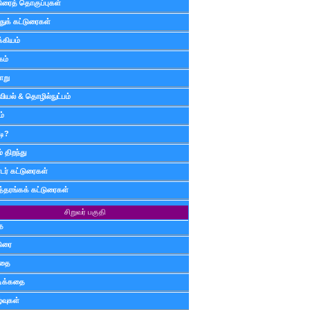
டுரைத் தொகுப்புகள்
ுக் கட்டுரைகள்
்கியம்
கம்
ாறு
வியல் & தொழில்நுட்பம்
ம்
டி?
 திறந்து
ர் கட்டுரைகள்
த்தரங்கக் கட்டுரைகள்
சிறுவர் பகுதி
ை
டுரை
ிதை
்டிக்கதை
்வுகள்