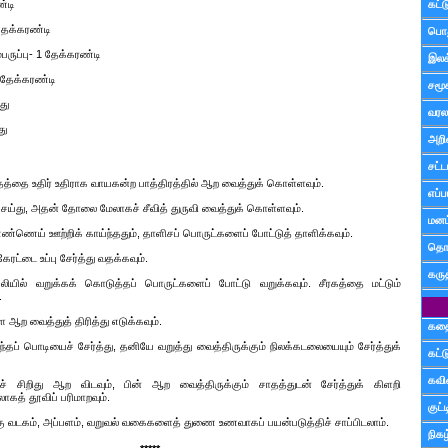
்டி
கட்
 தேக்கரண்டி
பொத
ருப்பு- 1 தேக்கரண்டி
இலக
 தேக்கரண்டி
சமூ
து
வரல
து
அறி
சட்ட
ாதத்தை உதிர் உதிராக வாயகன்ற பாத்திரத்தில் ஆற வைத்துக் கொள்ளவும்.
எப்ப
 செய்து, அதன் தோலை மேலாகச் சீவித் துருவி வைத்துக் கொள்ளவும்.
மனம்
எண்ணெய் ஊற்றிக் காய்ந்ததும், தாளிசப் பொருட்களைப் போட்டுத் தாளிக்கவும்.
தொட
ரட்டை உப்பு சேர்த்து வதக்கவும்.
கரு
ில் வறுக்கக் கொடுத்தப் பொருட்களைப் போட்டு வறுக்கவும். சீரகத்தை மட்டும்
.
ஆற வைத்துத் திரித்து எடுக்கவும்.
கத
ந்தப் பொடியைச் சேர்த்து, தனியே வறுத்து வைத்திருக்கும் நிலக்கடலையையும் சேர்த்துக்
கட்
கவ
 சிறிது ஆற விடவும், பின் ஆற வைத்திருக்கும் சாதத்துடன் சேர்த்துக் கிளறி
கத் தூவிப் பரிமாறவும்.
குட
கு வடகம், அப்பளம், வறுவல் வகைகளைத் துணை உணவாகப் பயன்படுத்திச் சாப்பிடலாம்.
நிகழ