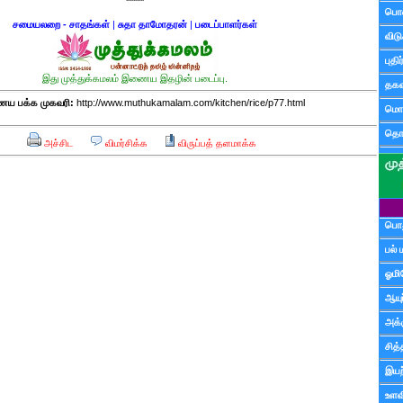
*****
பொ
சமையலறை - சாதங்கள்
|
சுதா தாமோதரன்
|
படைப்பாளர்கள்
விட
புதி
இது முத்துக்கமலம் இணைய இதழின் படைப்பு.
தகவ
ய பக்க முகவரி:
http://www.muthukamalam.com/kitchen/rice/p77.html
மொழ
தொ
அச்சிட
விமர்சிக்க
விருப்பத் தளமாக்க
பொத
பல் 
ஓமி
ஆயு
அக்க
சித்
இயற
உளவி