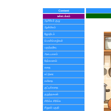
Content
உள்ளடக்கம்
ஆசிரியர் குழு
ஆன்மிகம்
ஜோதிடம்
பொன்மொழிகள்
பகுத்தறிவு
அடையாளம்
நேர்காணல்
கதை
கட்டுரை
கவிதை
குட்டிக்கதை
குறுந்தகவல்
சிரிக்க சிரிக்க
சிறுவர் பகுதி