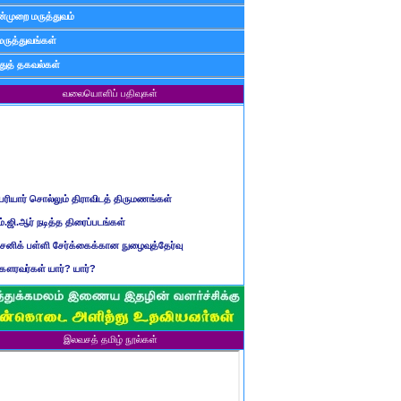
்முறை மருத்துவம்
மருத்துவங்கள்
ுத் தகவல்கள்
வலையொளிப் பதிவுகள்
ெரியார் சொல்லும் திராவிடத் திருமணங்கள்
ம்.ஜி.ஆர் நடித்த திரைப்படங்கள்
ைனிக் பள்ளி சேர்க்கைக்கான நுழைவுத்தேர்வு
ௌரவர்கள் யார்? யார்?
மிழ் ஆண்டுப் பெயர்கள்
ிள்ளையார் சுழி வந்தது எப்படி?
ருவது போவது, வந்தால் போகாது, போனால் வராது...?
இலவசத் தமிழ் நூல்கள்
ண்டைய படைப் பெயர்கள்
்ரீ அன்னை உணர்த்திய மலர்கள்
ாணவன் எப்படி இருக்க வேண்டும்?