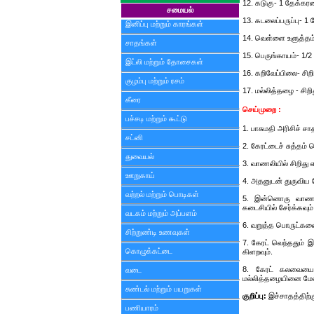
12. கடுகு- 1 தேக்கரண
சமையல்
13. கடலைப்பருப்பு- 1
இனிப்பு மற்றும் காரங்கள்
14. வெள்ளை உளுத்தம்ப
சாதங்கள்
15. பெருங்காயம்- 1/2
இட்லி மற்றும் தோசைகள்
16. கறிவேப்பிலை- சிறி
குழம்பு மற்றும் ரசம்
17. மல்லித்தழை - சிறி
கீரை
செய்முறை :
பச்சடி மற்றும் கூட்டு
1. பாசுமதி அரிசிச் ச
சட்னி
2. கேரட்டைச் சுத்தம்
துவையல்
3. வாணலியில் சிறிது 
ஊறுகாய்
4. அதனுடன் துருவிய கே
வற்றல் மற்றும் பொடிகள்
5. இன்னொரு வாணலிய
கடைசியில் சேர்க்கவும்
வடகம் மற்றும் அப்பளம்
6. வறுத்த பொருட்களை 
சிற்றுண்டி உணவுகள்
7. கேரட் வெந்ததும் இ
கொழுக்கட்டை
கிளறவும்.
8. கேரட் கலவையைச்
வடை
மல்லித்தழையினை மேலா
சுண்டல் மற்றும் பயறுகள்
குறிப்பு:
இச்சாதத்திற்
பணியாரம்