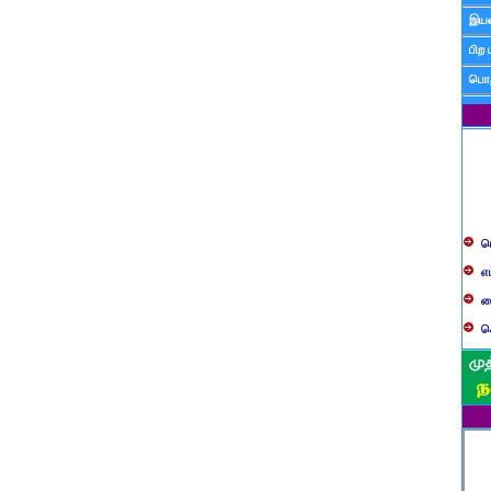
இயன
பிற 
பொத
ப
எ
ச
க
த
ப
வ
ப
ஸ
ம