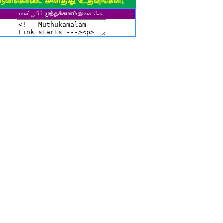
ுனைவர் தி. கல்பனாதேவி
வலைப்பூவில்
முத்துக்கமலம்
இணைக்க...
சிகலா தனசேகரன்
இளவல்" ஹரிஹரன்
ுனைவர். மு. பழனியப்பன்
ாசுகி நடேசன்
ா. காருண்யா
யல்பட்டி கண்ணன்
விதா பால்பாண்டி
ுதா தாமோதரன்
ாஜேஸ்வரி மணிகண்டன்
ாணிக்கவாசுகி செந்தில்குமார்