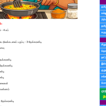
தமிழ
கல்ல
அச்
்:
தமி
 - 4 கப்
கருத
ிய நிலக்கடலைப் பருப்பு - 3 தேக்கரண்டி
சிற
அளவு
தொ
நாட்
 தேக்கரண்டி
இஸ்
2 தேக்கரண்டி
குற
ண்டி
சங்
ண்டி
மொழ
 இலைகள்
5 எண்ணம்
 தேக்கரண்டி