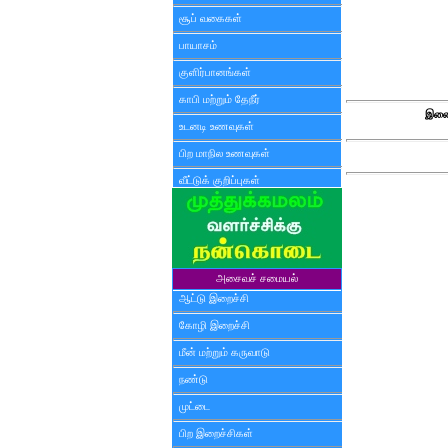
சூப் வகைகள்
பாயாசம்
குளிர்பானங்கள்
காபி மற்றும் தேநீர்
இணை
உடனடி உணவுகள்
பிற மாநில உணவுகள்
வீட்டுக் குறிப்புகள்
அசைவச் சமையல்
ஆட்டு இறைச்சி
கோழி இறைச்சி
மீன் மற்றும் கருவாடு
நண்டு
முட்டை
பிற இறைச்சிகள்