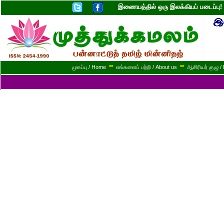
இணையத்தில் ஒரு இலக்கியப் படைப்ப
முகப்பு / Home
**
எங்களைப் பற்றி / About us
**
ஆசிரியர் குழு / 