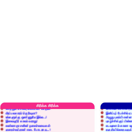
எரிப்பதா? புதைப்பதா?
எல்லாம் நன்மைக்கே.
அறிவை வைக்க மறந்துட்டானே...!
மனிதர்களது தகுதி 
செத்தும் செலவு வைப்பாள் காதலி!
உள்ளங்கைகளில் ஏன
சிரிக்க சிரிக்க
வீரப்பலகாரம் தெரியுமா?
இனிப்புப் பேச்சில்
உங்களுக்கு ஒண்ணுமே இல்ல...!
அழுது புலம்பி என்
இலையுதிர் காலம் வராது!
புகழ்ச்சிக்குப் பின்
கண்ணதாசனின் நகைச்சுவைகள்
கடவுளைக் காண உத
குறைச்சுத்தான் எடை போடறாரு...!
தகுதியில்லாதவருக
அவருக்கு ஒரு விவரமும் தெரியலடி!
உயரத்தில் இருந்தால