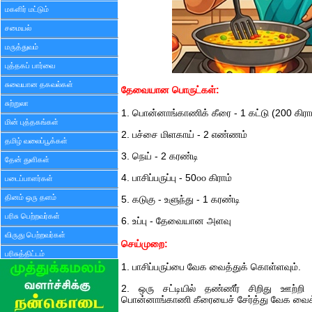
மகளிர் மட்டும்
சமையல்
மருத்துவம்
புத்தகப் பார்வை
சுவையான தகவல்கள்
தேவையான பொருட்கள்:
சுற்றுலா
1. பொன்னாங்காணிக் கீரை - 1 கட்டு (200 கிரா
மின் புத்தகங்கள்
2. பச்சை மிளகாய் - 2 எண்ணம்
தமிழ் வலைப்பூக்கள்
3. நெய் - 2 கரண்டி
தேன் துளிகள்
4. பாசிப்பருப்பு - 50௦௦ கிராம்
படைப்பாளர்கள்
தினம் ஒரு தளம்
5. கடுகு - உளுந்து - 1 கரண்டி
பரிசு பெற்றவர்கள்
6. உப்பு - தேவையான அளவு
விருது பெற்றவர்கள்
செய்முறை:
பரிசுத்திட்டம்
1. பாசிப்பருப்பை வேக வைத்துக் கொள்ளவும்.
2. ஒரு சட்டியில் தண்ணீர் சிறிது ஊற்றி 
பொன்னாங்காணி கீரையைச் சேர்த்து வேக வைக்