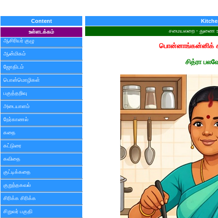
Content
Kitch
சமையலறை - துணை உ
உள்ளடக்கம்
ஆசிரியர் குழு
பொன்னாங்கன்னிக் 
ஆன்மிகம்
சித்ரா பலவ
ஜோதிடம்
பொன்மொழிகள்
பகுத்தறிவு
அடையாளம்
நேர்காணல்
கதை
கட்டுரை
கவிதை
குட்டிக்கதை
குறுந்தகவல்
சிரிக்க சிரிக்க
சிறுவர் பகுதி