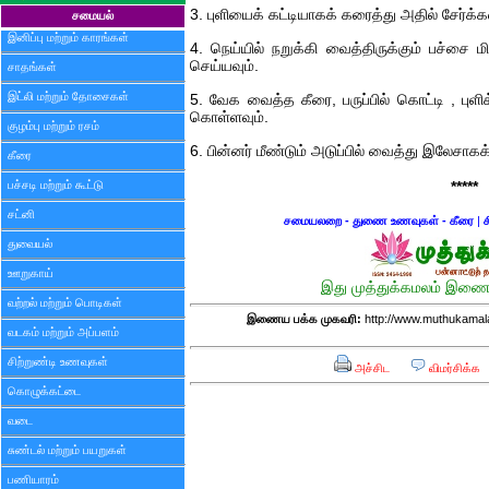
3. புளியைக் கட்டியாகக் கரைத்து அதில் சேர்க்கவ
சமையல்
இனிப்பு மற்றும் காரங்கள்
4. நெய்யில் நறுக்கி வைத்திருக்கும் பச்சை மி
செய்யவும்.
சாதங்கள்
இட்லி மற்றும் தோசைகள்
5. வேக வைத்த கீரை, பருப்பில் கொட்டி , புள
கொள்ளவும்.
குழம்பு மற்றும் ரசம்
6. பின்னர் மீண்டும் அடுப்பில் வைத்து இலேசா
கீரை
பச்சடி மற்றும் கூட்டு
*****
சட்னி
சமையலறை - துணை உணவுகள் - கீரை
|
ச
துவையல்
ஊறுகாய்
இது முத்துக்கமலம் இணைய
வற்றல் மற்றும் பொடிகள்
இணைய பக்க முகவரி:
http://www.muthukamal
வடகம் மற்றும் அப்பளம்
சிற்றுண்டி உணவுகள்
அச்சிட
விமர்சிக்க
கொழுக்கட்டை
வடை
சுண்டல் மற்றும் பயறுகள்
பணியாரம்