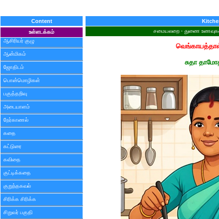
Content
Kitch
சமையலறை - துணை உணவுகள் - 
உள்ளடக்கம்
ஆசிரியர் குழு
வெங்காயத்தாள்
ஆன்மிகம்
சுதா தாமோ
ஜோதிடம்
பொன்மொழிகள்
பகுத்தறிவு
அடையாளம்
நேர்காணல்
கதை
கட்டுரை
கவிதை
குட்டிக்கதை
குறுந்தகவல்
சிரிக்க சிரிக்க
சிறுவர் பகுதி