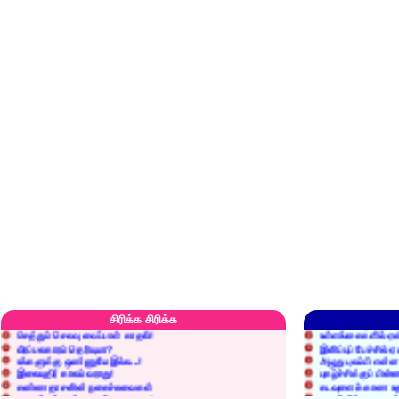
எரிப்பதா? புதைப்பதா?
எல்லாம் நன்மைக்கே.
அறிவை வைக்க மறந்துட்டானே...!
மனிதர்களது தகுதி 
சிரிக்க சிரிக்க
செத்தும் செலவு வைப்பாள் காதலி!
உள்ளங்கைகளில் ஏன
வீரப்பலகாரம் தெரியுமா?
இனிப்புப் பேச்சில்
உங்களுக்கு ஒண்ணுமே இல்ல...!
அழுது புலம்பி என்
இலையுதிர் காலம் வராது!
புகழ்ச்சிக்குப் பின்
கண்ணதாசனின் நகைச்சுவைகள்
கடவுளைக் காண உத
குறைச்சுத்தான் எடை போடறாரு...!
தகுதியில்லாதவருக