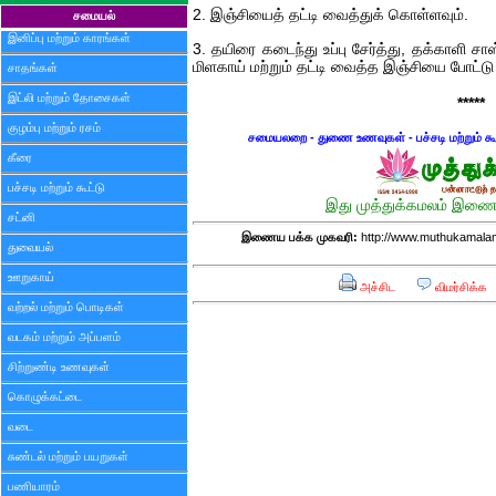
2. இஞ்சியைத் தட்டி வைத்துக் கொள்ளவும்.
சமையல்
இனிப்பு மற்றும் காரங்கள்
3. தயிரை கடைந்து உப்பு சேர்த்து, தக்காளி சா
மிளகாய் மற்றும் தட்டி வைத்த இஞ்சியை போட்டு
சாதங்கள்
இட்லி மற்றும் தோசைகள்
*****
குழம்பு மற்றும் ரசம்
சமையலறை - துணை உணவுகள் - பச்சடி மற்றும் கூட
கீரை
பச்சடி மற்றும் கூட்டு
இது முத்துக்கமலம் இணைய
சட்னி
இணைய பக்க முகவரி:
http://www.muthukamalam
துவையல்
ஊறுகாய்
அச்சிட
விமர்சிக்க
வற்றல் மற்றும் பொடிகள்
வடகம் மற்றும் அப்பளம்
சிற்றுண்டி உணவுகள்
கொழுக்கட்டை
வடை
சுண்டல் மற்றும் பயறுகள்
பணியாரம்