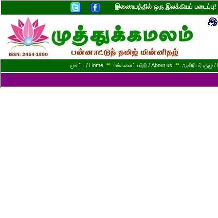
இணையத்தில் ஒரு இலக்கியப் படைப்ப
முகப்பு / Home
**
எங்களைப் பற்றி / About us
**
ஆசிரியர் குழு / 