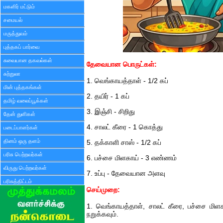
மகளிர் மட்டும்
சமையல்
மருத்துவம்
புத்தகப் பார்வை
சுவையான தகவல்கள்
தேவையான பொருட்கள்:
சுற்றுலா
1. வெங்காயத்தாள் - 1/2 கப்
மின் புத்தகங்கள்
2. தயிர் - 1 கப்
தமிழ் வலைப்பூக்கள்
3. இஞ்சி - சிறிது
தேன் துளிகள்
4. சாலட் கீரை - 1 கொத்து
படைப்பாளர்கள்
தினம் ஒரு தளம்
5. தக்காளி சாஸ் - 1/2 கப்
பரிசு பெற்றவர்கள்
6. பச்சை மிளகாய் - 3 எண்ணம்
விருது பெற்றவர்கள்
7. உப்பு - தேவையான அளவு
பரிசுத்திட்டம்
செய்முறை:
1. வெங்காயத்தாள், சாலட் கீரை, பச்சை மி
நறுக்கவும்.