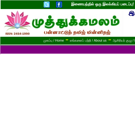
இணையத்தில் ஒரு இலக்கியப் படைப்ப
முகப்பு / Home
**
எங்களைப் பற்றி / About us
**
ஆசிரியர் குழு / 