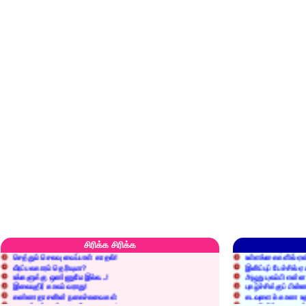
எரிப்பதா? புதைப்பதா?
எல்லாம் நன்மைக்கே.
அறிவை வைக்க மறந்துட்டானே...!
மனிதர்களது தகுதி 
சிரிக்க சிரிக்க
செத்தும் செலவு வைப்பாள் காதலி!
உள்ளங்கைகளில் ஏன
வீரப்பலகாரம் தெரியுமா?
இனிப்புப் பேச்சில்
உங்களுக்கு ஒண்ணுமே இல்ல...!
அழுது புலம்பி என்
இலையுதிர் காலம் வராது!
புகழ்ச்சிக்குப் பின்
கண்ணதாசனின் நகைச்சுவைகள்
கடவுளைக் காண உத
குறைச்சுத்தான் எடை போடறாரு...!
தகுதியில்லாதவருக