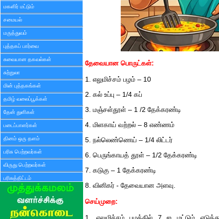
மகளிர் மட்டும்
சமையல்
மருத்துவம்
புத்தகப் பார்வை
சுவையான தகவல்கள்
தேவையான பொருட்கள்:
சுற்றுலா
1. எலுமிச்சம் பழம் – 10
மின் புத்தகங்கள்
2. கல் உப்பு – 1/4 கப்
தமிழ் வலைப்பூக்கள்
3. மஞ்சள்தூள் – 1 /2 தேக்கரண்டி
தேன் துளிகள்
4. மிளகாய் வற்றல் – 8 எண்ணம்
படைப்பாளர்கள்
தினம் ஒரு தளம்
5. நல்லெண்ணெய் – 1/4 லிட்டர்
பரிசு பெற்றவர்கள்
6. பெருங்காயத் தூள் – 1/2 தேக்கரண்டி
விருது பெற்றவர்கள்
7. கடுகு – 1 தேக்கரண்டி
பரிசுத்திட்டம்
8. வினிகர் - தேவையான அளவு.
செய்முறை:
1. எலுமிச்சம் பழத்தில் 7 ஐ மட்டும் எடுத்