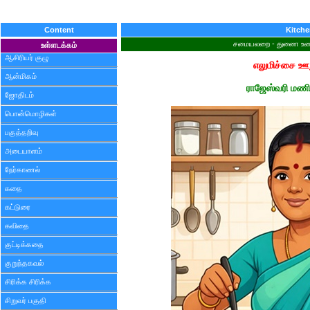
Content
Kitch
சமையலறை - துணை உணவ
உள்ளடக்கம்
ஆசிரியர் குழு
எலுமிச்சை ஊ
ஆன்மிகம்
ராஜேஸ்வரி மண
ஜோதிடம்
பொன்மொழிகள்
பகுத்தறிவு
அடையாளம்
நேர்காணல்
கதை
கட்டுரை
கவிதை
குட்டிக்கதை
குறுந்தகவல்
சிரிக்க சிரிக்க
சிறுவர் பகுதி