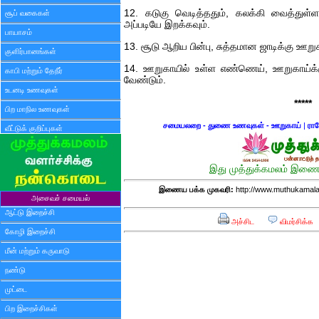
12. கடுகு வெடித்ததும், கலக்கி வைத்துள்
சூப் வகைகள்
அப்படியே இறக்கவும்.
பாயாசம்
13. சூடு ஆறிய பின்பு, சுத்தமான ஜாடிக்கு ஊறு
குளிர்பானங்கள்
14. ஊறுகாயில் உள்ள எண்ணெய், ஊறுகாய்க்கு
காபி மற்றும் தேநீர்
வேண்டும்.
உடனடி உணவுகள்
*****
பிற மாநில உணவுகள்
சமையலறை - துணை உணவுகள் - ஊறுகாய்
|
ரா
வீட்டுக் குறிப்புகள்
இது முத்துக்கமலம் இணைய
இணைய பக்க முகவரி:
http://www.muthukamala
அசைவச் சமையல்
ஆட்டு இறைச்சி
அச்சிட
விமர்சிக்க
கோழி இறைச்சி
மீன் மற்றும் கருவாடு
நண்டு
முட்டை
பிற இறைச்சிகள்