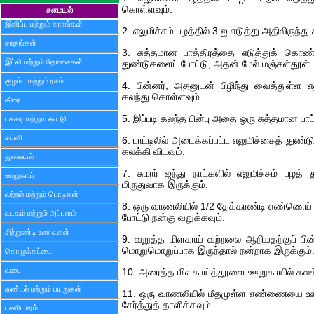
கொள்ளவும்.
சமையல்
இனிப்பு மற்றும் காரங்கள்
2. எலுமிச்சம் பழத்தில் 3 ஐ எடுத்து அதிலிருந்து
சாதங்கள்
3. சுத்தமான பாத்திரத்தை எடுத்துக் கொண்ட
இட்லி மற்றும் தோசைகள்
துண்டுகளைப் போட்டு, அதன் மேல் மஞ்சள்தூள் மற்ற
குழம்பு மற்றும் ரசம்
4. பின்னர், அதனுடன் பிழிந்து வைத்துள்ள எல
கலந்து கொள்ளவும்.
கீரை
5. இப்படி கலந்த பின்பு அதை ஒரு சுத்தமான பாட்ட
பச்சடி மற்றும் கூட்டு
சட்னி
6. பாட்டிலில் அடைக்கப்பட்ட எலுமிச்சைத் துண்
கலக்கி விடவும்.
துவையல்
7. சுமார் ஐந்து நாட்களில் எலுமிச்சம் பழத் 
ஊறுகாய்
மிருதுவாக இருக்கும்.
வற்றல் மற்றும் பொடிகள்
8. ஒரு வாணலியில் 1/2 தேக்கரண்டி எண்ணெய் ஊ
வடகம் மற்றும் அப்பளம்
போட்டு நன்கு வறுக்கவும்.
சிற்றுண்டி உணவுகள்
9. வறுத்த மிளகாய் வற்றலை ஆறியதற்குப் பின
மொறுமொறுப்பாக இருந்தால் நன்றாக இருக்கும்
கொழுக்கட்டை
வடை
10. அரைத்த மிளகாய்த்தூளை ஊறுகாயில் கலக்
சுண்டல் மற்றும் பயறுகள்
11. ஒரு வாணலியில் மீதமுள்ள எண்ணையை ஊற்ற
சேர்த்துத் தாளிக்கவும்.
பணியாரம்