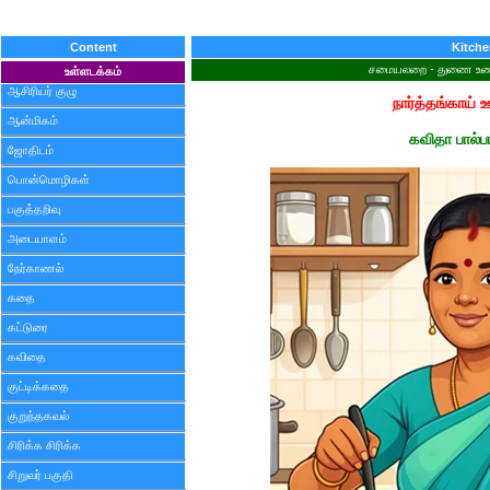
Content
Kitch
சமையலறை - துணை உணவ
உள்ளடக்கம்
ஆசிரியர் குழு
நார்த்தங்காய் 
ஆன்மிகம்
கவிதா பால்ப
ஜோதிடம்
பொன்மொழிகள்
பகுத்தறிவு
அடையாளம்
நேர்காணல்
கதை
கட்டுரை
கவிதை
குட்டிக்கதை
குறுந்தகவல்
சிரிக்க சிரிக்க
சிறுவர் பகுதி