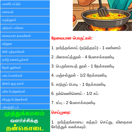
மகளிர் மட்டும்
சமையல்
மருத்துவம்
புத்தகப் பார்வை
சுவையான தகவல்கள்
தேவையான பொருட்கள்:
சுற்றுலா
1. நார்த்தங்காய் (நடுத்தரம்) - 1 எண்ணம்
மின் புத்தகங்கள்
2. மிளகாய்த்தூள் - 4 மேசைக்கரண்டி
தமிழ் வலைப்பூக்கள்
3. பெருங்காயத் தூள் - 1 தேக்கரண்டி
தேன் துளிகள்
4. மஞ்சள்தூள் - 1/2 தேக்கரண்டி
படைப்பாளர்கள்
தினம் ஒரு தளம்
5. கடுகுப் பொடி - 1 தேக்கரண்டி
பரிசு பெற்றவர்கள்
6. நல்லெண்ணெய் - 1/2 கப்
விருது பெற்றவர்கள்
7. உப்பு - 2 மேசைக்கரண்டி
பரிசுத்திட்டம்
செய்முறை:
1. நார்த்தங்காயை சுத்தம் செய்து, விதைகளை
சேர்த்துக் கலக்கவும்.