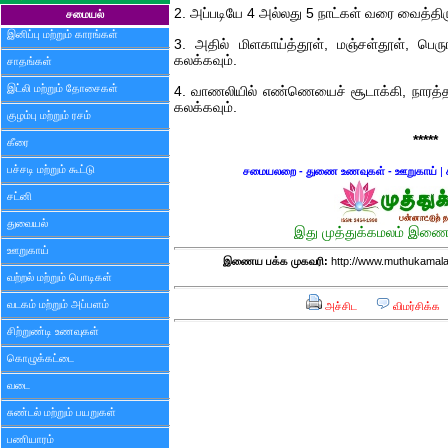
2. அப்படியே 4 அல்லது 5 நாட்கள் வரை வைத்திரு
சமையல்
இனிப்பு மற்றும் காரங்கள்
3. அதில் மிளகாய்த்தூள், மஞ்சள்தூள், பெருங
கலக்கவும்.
சாதங்கள்
இட்லி மற்றும் தோசைகள்
4. வாணலியில் எண்ணெயைச் சூடாக்கி, நாரத்தங
கலக்கவும்.
குழம்பு மற்றும் ரசம்
*****
கீரை
பச்சடி மற்றும் கூட்டு
சமையலறை - துணை உணவுகள் - ஊறுகாய்
|
சட்னி
துவையல்
இது முத்துக்கமலம் இணைய
ஊறுகாய்
இணைய பக்க முகவரி:
http://www.muthukamala
வற்றல் மற்றும் பொடிகள்
வடகம் மற்றும் அப்பளம்
அச்சிட
விமர்சிக்க
சிற்றுண்டி உணவுகள்
கொழுக்கட்டை
வடை
சுண்டல் மற்றும் பயறுகள்
பணியாரம்