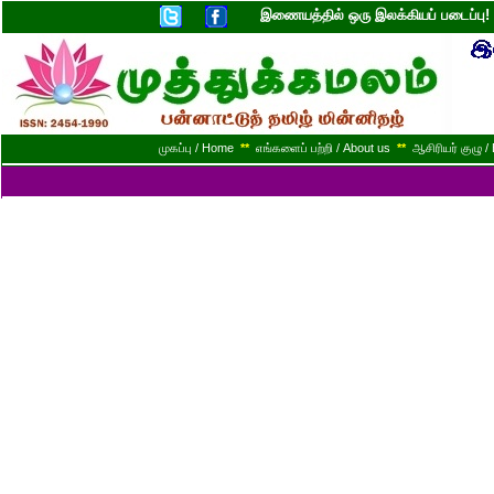
இணையத்தில் ஒரு இலக்கியப் படைப்ப
முகப்பு / Home
**
எங்களைப் பற்றி / About us
**
ஆசிரியர் குழு / 