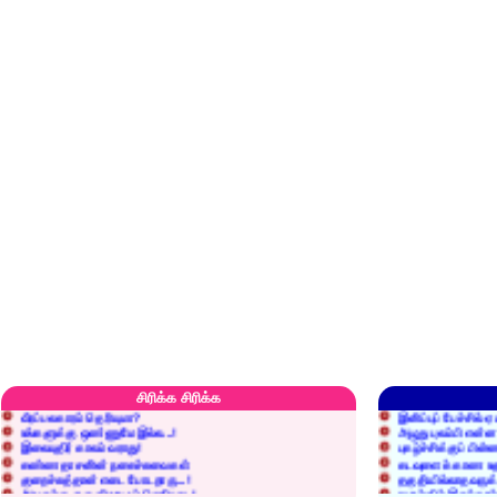
எரிப்பதா? புதைப்பதா?
எல்லாம் நன்மைக்கே.
அறிவை வைக்க மறந்துட்டானே...!
மனிதர்களது தகுதி 
செத்தும் செலவு வைப்பாள் காதலி!
உள்ளங்கைகளில் ஏன
சிரிக்க சிரிக்க
வீரப்பலகாரம் தெரியுமா?
இனிப்புப் பேச்சில்
உங்களுக்கு ஒண்ணுமே இல்ல...!
அழுது புலம்பி என்
இலையுதிர் காலம் வராது!
புகழ்ச்சிக்குப் பின்
கண்ணதாசனின் நகைச்சுவைகள்
கடவுளைக் காண உத
குறைச்சுத்தான் எடை போடறாரு...!
தகுதியில்லாதவருக
அவருக்கு ஒரு விவரமும் தெரியலடி!
உயரத்தில் இருந்தால
குனிஞ்ச தலை நிமிராத பொண்ணு...?
ராமன் ராவணனிடம் 