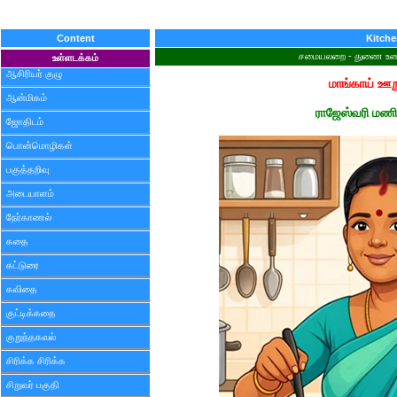
Content
Kitch
சமையலறை - துணை உணவ
உள்ளடக்கம்
ஆசிரியர் குழு
மாங்காய் ஊற
ஆன்மிகம்
ராஜேஸ்வரி மண
ஜோதிடம்
பொன்மொழிகள்
பகுத்தறிவு
அடையாளம்
நேர்காணல்
கதை
கட்டுரை
கவிதை
குட்டிக்கதை
குறுந்தகவல்
சிரிக்க சிரிக்க
சிறுவர் பகுதி