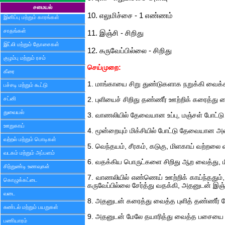
சமையல்
10. எலுமிச்சை - 1 எண்ணம்
இனிப்பு மற்றும் காரங்கள்
சாதங்கள்
11. இஞ்சி - சிறிது
இட்லி மற்றும் தோசைகள்
12. கருவேப்பில்லை - சிறிது
குழம்பு மற்றும் ரசம்
செய்முறை:
கீரை
1. மாங்காயை சிறு துண்டுகளாக நறுக்கி வைக்க
பச்சடி மற்றும் கூட்டு
சட்னி
2. புளியைச் சிறிது தண்ணீர் ஊற்றிக் கரைத்து 
துவையல்
3. வாணலியில் தேவையான உப்பு, மஞ்சள் போட்டு
ஊறுகாய்
4. மூன்றையும் மிக்சியில் போட்டு தேவையான 
வற்றல் மற்றும் பொடிகள்
5. வெந்தயம், சீரகம், கடுகு, மிளகாய் வற்றலை
வடகம் மற்றும் அப்பளம்
6. வதக்கிய பொருட்களை சிறிது ஆற வைத்து, மி
சிற்றுண்டி உணவுகள்
7. வாணலியில் எண்ணெய் ஊற்றிக் காய்ந்ததும், அ
கொழுக்கட்டை
கருவேப்பில்லை சேர்த்து வதக்கி, அதனுடன் இஞ்ச
வடை
8. அதனுடன் கரைத்து வைத்த புளித் தண்ணீர் சே
சுண்டல் மற்றும் பயறுகள்
9. அதனுடன் மேலே தயாரித்து வைத்த பசையை சே
பணியாரம்