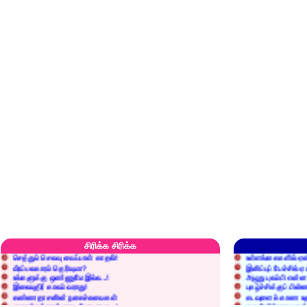
எரிப்பதா? புதைப்பதா?
எல்லாம் நன்மைக்கே.
அறிவை வைக்க மறந்துட்டானே...!
மனிதர்களது தகுதி 
சிரிக்க சிரிக்க
செத்தும் செலவு வைப்பாள் காதலி!
உள்ளங்கைகளில் ஏன
வீரப்பலகாரம் தெரியுமா?
இனிப்புப் பேச்சில்
உங்களுக்கு ஒண்ணுமே இல்ல...!
அழுது புலம்பி என்
இலையுதிர் காலம் வராது!
புகழ்ச்சிக்குப் பின்
கண்ணதாசனின் நகைச்சுவைகள்
கடவுளைக் காண உத
குறைச்சுத்தான் எடை போடறாரு...!
தகுதியில்லாதவருக
அவருக்கு ஒரு விவரமும் தெரியலடி!
உயரத்தில் இருந்தால