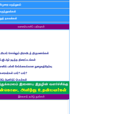
்முறை மருத்துவம்
மருத்துவங்கள்
ுத் தகவல்கள்
வலையொளிப் பதிவுகள்
ெரியார் சொல்லும் திராவிடத் திருமணங்கள்
ம்.ஜி.ஆர் நடித்த திரைப்படங்கள்
ைனிக் பள்ளி சேர்க்கைக்கான நுழைவுத்தேர்வு
ௌரவர்கள் யார்? யார்?
மிழ் ஆண்டுப் பெயர்கள்
ிள்ளையார் சுழி வந்தது எப்படி?
ருவது போவது, வந்தால் போகாது, போனால் வராது...?
ண்டைய படைப் பெயர்கள்
இலவசத் தமிழ் நூல்கள்
்ரீ அன்னை உணர்த்திய மலர்கள்
ாணவன் எப்படி இருக்க வேண்டும்?