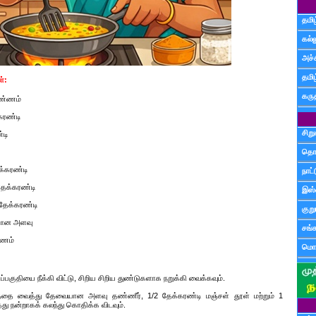
தமிழ
கல்ல
அச்
தமி
்:
கருத
எண்ணம்
கரண்டி
சிற
்டி
தொ
க்கரண்டி
நாட்
தேக்கரண்டி
இஸ்
தேக்கரண்டி
குற
ையான அளவு
சங்
்ணம்
மொழ
ப்பகுதியை நீக்கி விட்டு, சிறிய சிறிய துண்டுகளாக நறுக்கி வைக்கவும்.
ிரத்தை வைத்து தேவையான அளவு தண்ணீர், 1/2 தேக்கரண்டி மஞ்சள் தூள் மற்றும் 1
த்து நன்றாகக் கலந்து கொதிக்க விடவும்.