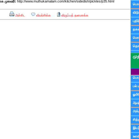
க முகவரி:
http://www.muthukamalam.com/kitchen/sidedish/pickles/p35.html
பொ
விட
அச்சிட
விமர்சிக்க
விருப்பத் தளமாக்க
புதி
தகவ
மொழ
தொ
பொத
பல் 
ஓமி
ஆயு
அக்க
சித்
இயற
உளவி