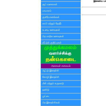
இணைய பக்
சூப் வகைகள்
பாயாசம்
குளிர்பானங்கள்
காபி மற்றும் தேநீர்
உடனடி உணவுகள்
பிற மாநில உணவுகள்
வீட்டுக் குறிப்புகள்
அசைவச் சமையல்
ஆட்டு இறைச்சி
கோழி இறைச்சி
மீன் மற்றும் கருவாடு
நண்டு
முட்டை
பிற இறைச்சிகள்