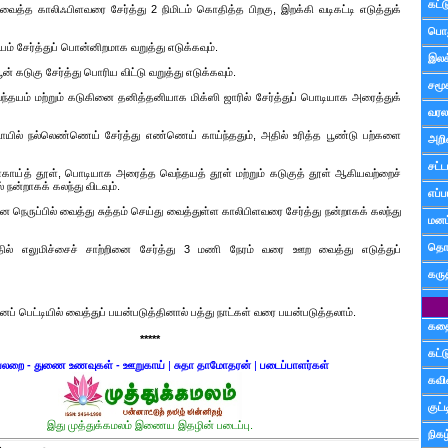
கட்
வைத்த காலிஃபிளவரை சேர்த்து 2 நிமிடம் கொதித்த பிறகு, இறக்கி வடிகட்டி எடுத்துக்
பொத
யம் சேர்த்துப் பொன்னிறமாக வறுத்து எடுக்கவும்.
இலக
ன் கடுகு சேர்த்து பொரிய விட்டு வறுத்து எடுக்கவும்.
சமூ
்தயம் மற்றும் கடுகினை தனித்தனியாக மிக்ஸி ஜாரில் சேர்த்துப் பொடியாக அரைத்துக்
வரல
ில் நல்லெண்ணெய் சேர்த்து எண்ணெய் காய்ந்ததும், அதில் உரித்த பூண்டு பற்களை
அறி
சட்ட
ிளகாய்த் தூள், பொடியாக அரைத்த வெந்தயத் தூள் மற்றும் கடுகுத் தூள் ஆகியவற்றைச்
 நன்றாகக் கலந்து விடவும்.
எப்ப
 நெருப்பில் வைத்து சுத்தம் செய்து வைத்துள்ள காலிபிளவரை சேர்த்து நன்றாகக் கலந்து
மனம்
தொட
ல் எலுமிச்சைச் சாற்றினை சேர்த்து 3 மணி நேரம் வரை ஊற வைத்து எடுத்துப்
கரு
் பெட்டியில் வைத்துப் பயன்படுத்தினால் பத்து நாட்கள் வரை பயன்படுத்தலாம்.
கத
*****
கட்
லறை - துணை உணவுகள் - ஊறுகாய்
|
சுதா தாமோதரன்
|
படைப்பாளர்கள்
கவ
குட
இது முத்துக்கமலம் இணைய இதழின் படைப்பு.
நிகழ