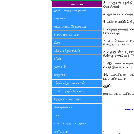
3. அதனுடன் நறுக்கி 
சமையல்
கொள்ளவும்.
இனிப்பு மற்றும் காரங்கள்
4. ஒரு கடாயில் வெந்த
சாதங்கள்
5. அதே கடாயில் 2 ஸ்பூ
இட்லி மற்றும் தோசைகள்
6. வறுத்த வைத்த வெந
கொள்ளவும்.
குழம்பு மற்றும் ரசம்
7. ஒரு அகலமான கடாய
கீரை
சேர்த்து வதக்கவும்.
பச்சடி மற்றும் கூட்டு
8. அதனுடன் உப்பு, ம
சேர்த்து எண்ணெய்யில்
சட்னி
9. அடுப்பைக் குறைவான
துவையல்
விட்டு இறக்கி விடவும்.
10. கடைசியாக, அதி
ஊறுகாய்
பயன்ப்டுத்தலாம்.
வற்றல் மற்றும் பொடிகள்
குறிப்பு:
வடகம் மற்றும் அப்பளம்
ஊறுகாயைக் குளிர்பதனப
சிற்றுண்டி உணவுகள்
கொழுக்கட்டை
சமைய
வடை
சுண்டல் மற்றும் பயறுகள்
பணியாரம்