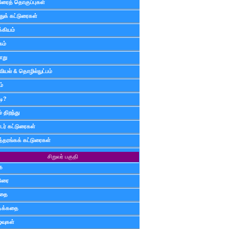
டுரைத் தொகுப்புகள்
ுக் கட்டுரைகள்
்கியம்
கம்
ாறு
வியல் & தொழில்நுட்பம்
ம்
டி?
 திறந்து
ர் கட்டுரைகள்
த்தரங்கக் கட்டுரைகள்
சிறுவர் பகுதி
ை
டுரை
ிதை
்டிக்கதை
்வுகள்