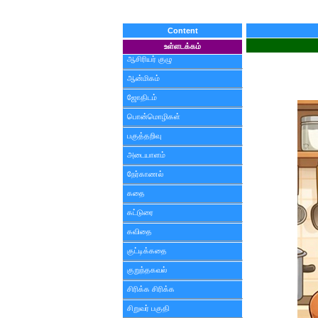
Content
உள்ளடக்கம்
ஆசிரியர் குழு
ஆன்மிகம்
ஜோதிடம்
பொன்மொழிகள்
பகுத்தறிவு
அடையாளம்
நேர்காணல்
கதை
கட்டுரை
கவிதை
குட்டிக்கதை
குறுந்தகவல்
சிரிக்க சிரிக்க
சிறுவர் பகுதி