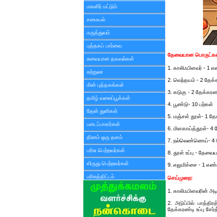
மகளிர் மட்டும்
சமையல்
மருத்துவம்
புத்தகப் பார்வை
தேவையான பொருட்கள
சுவையான தகவல்கள்
1. காலிஃபிளவர் - 1 
சுற்றுலா
2. வெந்தயம் - 2 தேக்
மின் புத்தகங்கள்
3. கடுகு - 2 தேக்கரண
தமிழ் வலைப்பூக்கள்
4. பூண்டு- 10 பற்கள்
தேன் துளிகள்
5. மஞ்சள் தூள்- 1 தே
படைப்பாளர்கள்
6. மிளகாய்த்தூள்- 4 
தினம் ஒரு தளம்
7. நல்லெண்ணெய்- 4 
பரிசு பெற்றவர்கள்
8. தூள் உப்பு - தேவ
விருது பெற்றவர்கள்
9. எலுமிச்சை - 1 எண
பரிசுத்திட்டம்
செய்முறை:
1. காலிஃபிளவரின் அடி
2. அடுப்பில் பாத்த
தேக்கரண்டி உப்பு சேர்