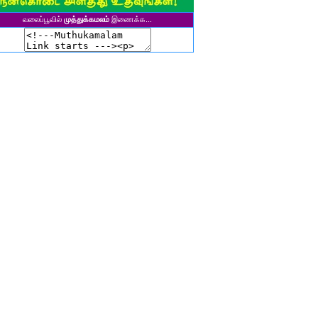
சிகலா தனசேகரன்
வலைப்பூவில்
முத்துக்கமலம்
இணைக்க...
இளவல்" ஹரிஹரன்
ுனைவர். மு. பழனியப்பன்
ாசுகி நடேசன்
ா. காருண்யா
யல்பட்டி கண்ணன்
விதா பால்பாண்டி
ுதா தாமோதரன்
ாஜேஸ்வரி மணிகண்டன்
ாணிக்கவாசுகி செந்தில்குமார்