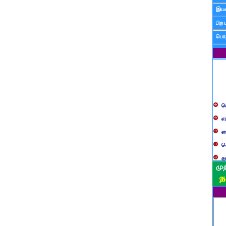
இயன
பிற 
பொத
ப
எ
ச
க
த
ப
வ
ப
ஸ
ம