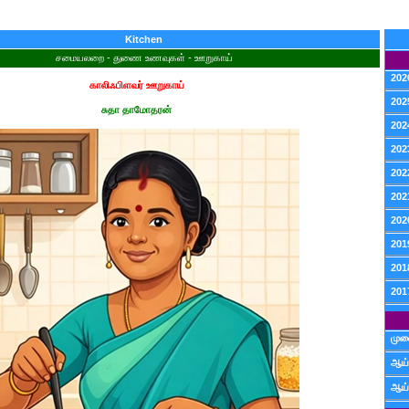
Kitchen
சமையலறை - துணை உணவுகள் - ஊறுகாய்
202
காலிஃபிளவர் ஊறுகாய்
202
சுதா தாமோதரன்
202
202
202
202
202
201
201
201
முன
ஆய்
ஆய்