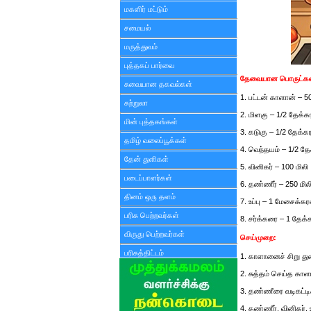
மகளிர் மட்டும்
சமையல்
மருத்துவம்
புத்தகப் பார்வை
தேவையான பொருட்கள
சுவையான தகவல்கள்
1. பட்டன் காளான் – 50
சுற்றுலா
2. மிளகு – 1/2 தேக்க
மின் புத்தகங்கள்
3. கடுகு – 1/2 தேக்க
தமிழ் வலைப்பூக்கள்
4. வெந்தயம் – 1/2 த
தேன் துளிகள்
5. வினிகர் – 100 மிலி
படைப்பாளர்கள்
6. தண்ணீர் – 250 மில
தினம் ஒரு தளம்
7. உப்பு – 1 மேசைக்கர
பரிசு பெற்றவர்கள்
8. சர்க்கரை – 1 தேக்
விருது பெற்றவர்கள்
செய்முறை:
பரிசுத்திட்டம்
1. காளானைச் சிறு துண்
2. சுத்தம் செய்த காள
3. தண்ணீரை வடிகட்டிச
4. தண்ணீர், வினிகர், 