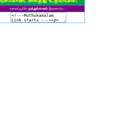
சிகலா தனசேகரன்
வலைப்பூவில்
முத்துக்கமலம்
இணைக்க...
இளவல்" ஹரிஹரன்
ுனைவர். மு. பழனியப்பன்
ாசுகி நடேசன்
ா. காருண்யா
யல்பட்டி கண்ணன்
விதா பால்பாண்டி
ுதா தாமோதரன்
ாஜேஸ்வரி மணிகண்டன்
ாணிக்கவாசுகி செந்தில்குமார்