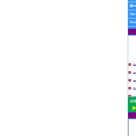
இயன
பிற 
பொத
ப
எ
ச
க
த
ப
வ
ப
ஸ
ம