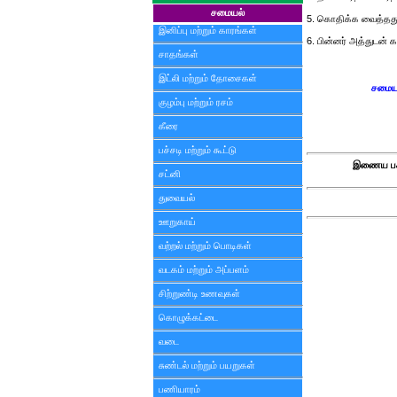
சமையல்
5. கொதிக்க வைத்தது கு
இனிப்பு மற்றும் காரங்கள்
6. பின்னர் அத்துடன் 
சாதங்கள்
இட்லி மற்றும் தோசைகள்
சமைய
குழம்பு மற்றும் ரசம்
கீரை
பச்சடி மற்றும் கூட்டு
இணைய பக
சட்னி
துவையல்
ஊறுகாய்
வற்றல் மற்றும் பொடிகள்
வடகம் மற்றும் அப்பளம்
சிற்றுண்டி உணவுகள்
கொழுக்கட்டை
வடை
சுண்டல் மற்றும் பயறுகள்
பணியாரம்