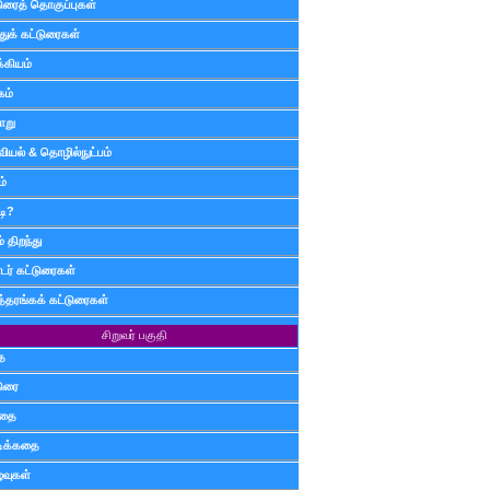
டுரைத் தொகுப்புகள்
ுக் கட்டுரைகள்
்கியம்
கம்
ாறு
வியல் & தொழில்நுட்பம்
ம்
டி?
 திறந்து
ர் கட்டுரைகள்
த்தரங்கக் கட்டுரைகள்
சிறுவர் பகுதி
ை
டுரை
ிதை
்டிக்கதை
்வுகள்