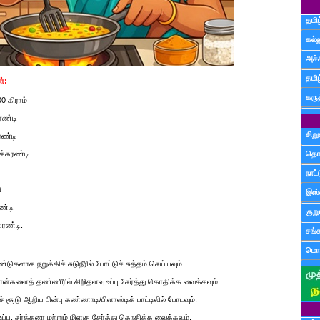
தமிழ
கல்ல
அச்
தமி
்:
கருத
0 கிராம்
ரண்டி
சிற
ரண்டி
ேக்கரண்டி
தொ
நாட்
ி
இஸ்
ண்டி
குற
கரண்டி.
சங்
மொழ
டுகளாக நறுக்கிச் சுடுநீரில் போட்டுச் சுத்தம் செய்யவும்.
ான்களைத் தண்ணீரில் சிறிதளவு உப்பு சேர்த்து கொதிக்க வைக்கவும்.
் சூடு ஆறிய பின்பு கண்ணாடி/பிளாஸ்டிக் பாட்டிலில் போடவும்.
உப்பு, சர்க்கரை மற்றும் மிளகு சேர்த்து கொதிக்க வைக்கவும்.