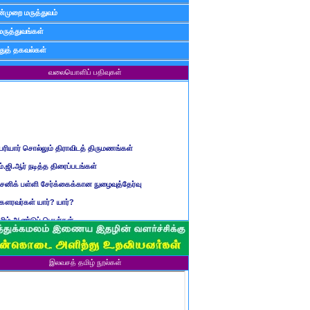
்முறை மருத்துவம்
மருத்துவங்கள்
ுத் தகவல்கள்
வலையொளிப் பதிவுகள்
ெரியார் சொல்லும் திராவிடத் திருமணங்கள்
ம்.ஜி.ஆர் நடித்த திரைப்படங்கள்
ைனிக் பள்ளி சேர்க்கைக்கான நுழைவுத்தேர்வு
ௌரவர்கள் யார்? யார்?
மிழ் ஆண்டுப் பெயர்கள்
ிள்ளையார் சுழி வந்தது எப்படி?
ருவது போவது, வந்தால் போகாது, போனால் வராது...?
ண்டைய படைப் பெயர்கள்
இலவசத் தமிழ் நூல்கள்
்ரீ அன்னை உணர்த்திய மலர்கள்
ாணவன் எப்படி இருக்க வேண்டும்?