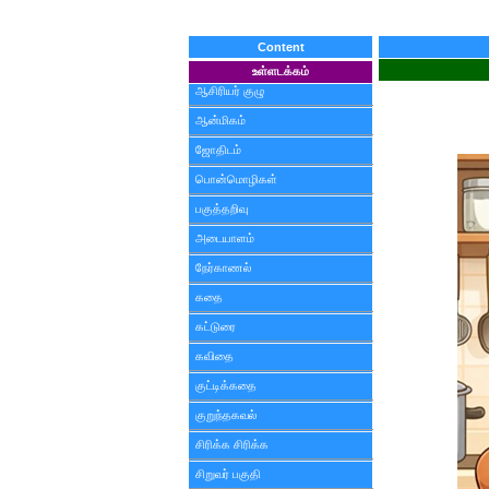
Content
உள்ளடக்கம்
ஆசிரியர் குழு
ஆன்மிகம்
ஜோதிடம்
பொன்மொழிகள்
பகுத்தறிவு
அடையாளம்
நேர்காணல்
கதை
கட்டுரை
கவிதை
குட்டிக்கதை
குறுந்தகவல்
சிரிக்க சிரிக்க
சிறுவர் பகுதி