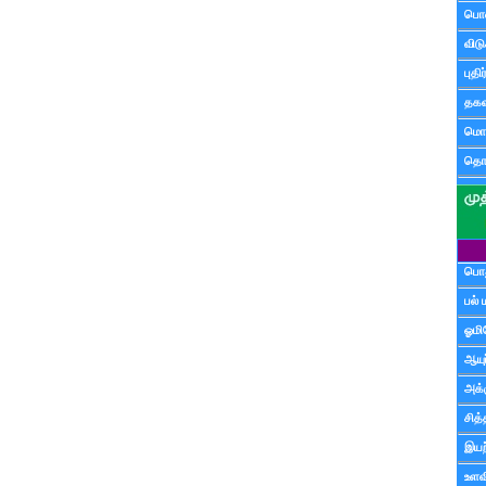
பொ
விட
புதி
தகவ
மொழ
தொ
பொத
பல் 
ஓமி
ஆயு
அக்க
சித்
இயற
உளவி