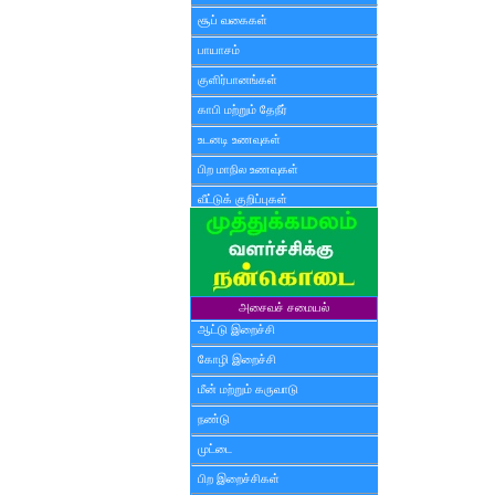
சூப் வகைகள்
பாயாசம்
குளிர்பானங்கள்
காபி மற்றும் தேநீர்
உடனடி உணவுகள்
பிற மாநில உணவுகள்
வீட்டுக் குறிப்புகள்
அசைவச் சமையல்
ஆட்டு இறைச்சி
கோழி இறைச்சி
மீன் மற்றும் கருவாடு
நண்டு
முட்டை
பிற இறைச்சிகள்