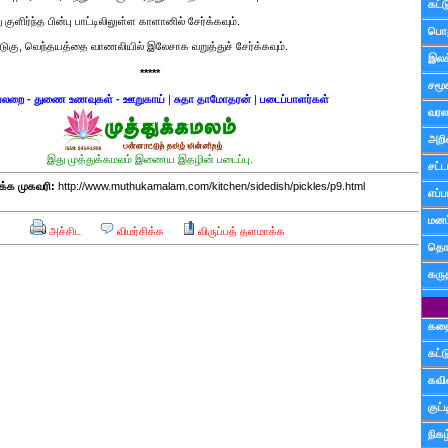
கட்
ளிர்ந்த பின்பு பாட்டிலிலுள்ள காளானில் சேர்க்கவும்.
பொத
கடுகு, வெந்தயத்தை வாணலியில் இலேசாக வறுத்துச் சேர்க்கவும்.
இலக
*****
சமூ
லறை - துணை உணவுகள் - ஊறுகாய்
|
சுதா தாமோதரன்
|
படைப்பாளர்கள்
வரல
அறி
இது முத்துக்கமலம் இணைய இதழின் படைப்பு.
சட்ட
்க முகவரி:
http://www.muthukamalam.com/kitchen/sidedish/pickles/p9.html
எப்ப
மனம்
அச்சிட
விமர்சிக்க
விருப்பத் தளமாக்க
தொட
கரு
கத
கட்
கவ
குட
நிகழ