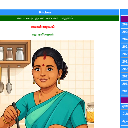
Kitchen
சமையலறை - துணை உணவுகள் - ஊறுகாய்
202
காளான் ஊறுகாய்
202
சுதா தாமோதரன்
202
202
202
202
202
201
201
201
முன
ஆய்
ஆய்