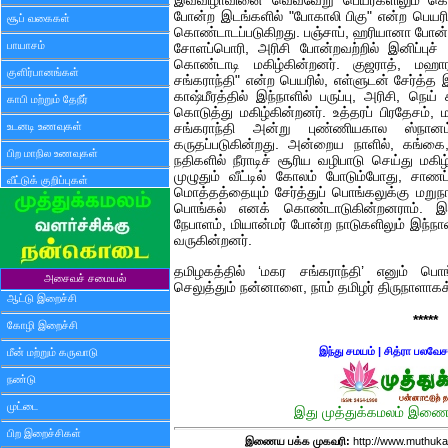
இவ்விழாவினை வெவ்வேறு பெயர்களிலும் கொண்
போன்ற இடங்களில் "போகாலி பிகு" என்ற பெயரி
சூப் வகைகள்
கொண்டாடப்படுகிறது. பஞ்சாப், ஹரியானா போன்ற
பாயாசம்
சோளப்பொரி, அரிசி போன்றவற்றில் இனிப்புச் சே
கொண்டாடி மகிழ்கின்றனர். குஜராத், மஹார
குளிர்பானங்கள்
சங்கராந்தி" என்ற பெயரில், எள்ளுடன் சேர்த்த 
காஷ்மீரத்தில் இந்நாளில் பருப்பு, அரிசி, நெ
காபி மற்றும் தேநீர்
கொடுத்து மகிழ்கின்றனர். உத்தரப் பிரதேசம், 
உடனடி உணவுகள்
சங்கராந்தி அன்று புண்ணியகால ஸ்நானம
கருதப்படுகின்றது. அன்றைய நாளில், கங்
பிற மாநில உணவுகள்
நதிகளில் நீராடிச் சூரிய வழிபாடு செய்து மகி
முழுதும் வீட்டில் கோலம் போடும்போது, சாண
வீட்டுக் குறிப்புகள்
மொத்தத்தையும் சேர்த்துப் பொங்கலுக்கு மறுந
பொங்கல் எனக் கொண்டாடுகின்றனராம். இந
நேபாளம், மியான்மர் போன்ற நாடுகளிலும் இந்
வருகின்றனர்.
தமிழகத்தில் ‘மகர சங்கராந்தி’ எனும் பொங
அசைவச் சமையல்
செலுத்தும் நன்னாளை, நாம் தமிழர் திருநாளாக
ஆட்டு இறைச்சி
*****
கோழி இறைச்சி
இந்து சமயம்
|
சித்ரா பலவேச
மீன் மற்றும் கருவாடு
நண்டு
முட்டை
இது முத்துக்கமலம் இணைய
பிற இறைச்சிகள்
இணைய பக்க முகவரி:
http://www.muthuka