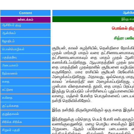
ஆன்மிக
Content
இந்து சம
உள்ளடக்கம்
ஆசிரியர் குழு
பொங்கல் திர
ஆன்மிகம்
சித்ரா பலவ
ஜோதிடம்
சூரியன், காலச் சுழற்சியில், தென்திசை நோக்
பொன்மொழிகள்
முதல் மார்கழி மாதம் வரை தட்சிணாயனமாகவு
பகுத்தறிவு
தட்சிணாயனமாகவும் தை மாதம் முதல் ஆனி
கணக்கிடப்படுகிறது. ஆடிமாதத்தின் முதல் நாள
அடையாளம்
தை மாதத்தின் முதல்நாளில் சூரியனை வழிபடு
வருகிறோம். மகர ராசியில் சூரியன் பிரவேசி
நேர்காணல்
அழைக்கப்படுகிறது. அதாவது, ஒவ்வொரு மாதமும்
காலம் `சங்கராந்தி’ என அழைக்கப்படுகிறது.
கதை
முன்பாக விதைகளைத் தூவி, தை மாதப் பிறப்பு
கட்டுரை
இருந்து பெறப்படும் பச்சரிசியைப் புதுப்பானையில
வாழை, மஞ்சள் போன்ற பொருள்களைப் படையலிட்ட
கவிதை
நன்றி தெரிவிக்கிறோம்.
குட்டிக்கதை
இந்த நன்றித் திருவிழாவிற்கும் ஒரு கதை இருக்
குறுந்தகவல்
இந்திரனுக்கு மற்றொரு பெயர் போகி என்பதாக
சிரிக்க சிரிக்க
வணங்குவதுண்டு. மழை பொழிய வைக்கும் இந்த
அறுவடை ஆகும் பயிர்களை படையலாக வைத
சிறுவர் பகுதி
வந்திருக்கின்றது. கிருஷ்ணர் கோகுலத்தி