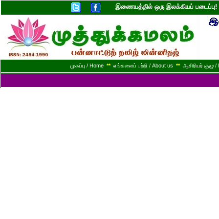
இணையத்தில் ஒரு இலக்கியப் படைப்ப
முகப்பு / Home
**
எங்களைப் பற்றி / About us
**
ஆசிரியர் குழு / 