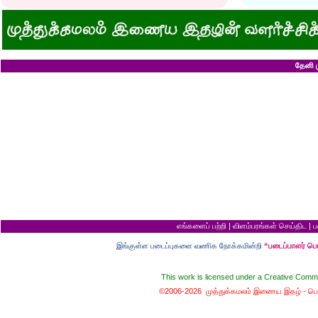
குனிஞ்ச தலை நிமிராத பொண்ணு...?
ராமன் ராவணனிடம் 
இடத்தைக் காலி பண்ணுங்க...!
அழியப் போவதில்
சொறி சிரங்குக்கு ஒரு பாடல்!
கழுதைக்குக் கிடைக
மாமியாரு பச்சைக்கிளி மாதிரி!
எல்லாம் ஒரு கோவண
மாபாவியோர் வாழும் மதுரை
சிங்கத்திற்கு வாழை
இளைய பெண்ணைக் கட்டித் தருவீங்களா?
வலை வீசிப் பிடித்
ஸ்ரீரங்கத்து யானைக்கு நாமம்!
சாவிலிருந்து தப்பி
தேனி ம
அகிலாவை அபின்னு கூப்பிடுறியே...?
இறை வழிபாட்டிற்கு 
ஆறு தலையுடன் தூங்க முடியுமா?
கல்லெறிந்தவனுக்க
கவிஞரை விடக் கலைஞர்?
சிவபெருமான் முன்ப
பேயைப் பார்க்க ஒரு வாய்ப்பு!
வீண் புகழ்ச்சிக்க
கடைசியாகக் கிடைத்த தகவல்!
ராமன் எப்படி ராமச்
மூன்றாம் தர ஆட்சி
அக்காவை மணந்த
பெயர்தான் கெட்டுப் போகிறது!
சிவபெருமான் செய்
தபால்காரர் வேலை!
இராமன் சாப்பாட்ட
எலிக்கு ஊசி போட்டாச்சா?
சொர்க்கத்திற்குள்
சவ ஊர்வலத்தில் எப்படிப் போவது?
புண்ணிய நதிகளில் 
சம அளவு என்றால்...?
பயமிருப்பவன் வாழ்வ
குறள் யாருக்காக...?
தகுதி இல்லாமல் தம
எலி திருமணம் செய்து கொண்டால்?
கழுதையின் புத்திச
யாருக்கு உங்க ஓட்டு?
விற்ற மரத்தைத் திர
வரி செலுத்தாமல் ஏமாற்றுவது எப்படி?
தலைமை ஒன்றுக்கு
கடவுளுக்குப் புரியவில்லை...?
சொர்க்கமும் நரகமு
எங்களைப் பற்றி
|
விளம்பரங்கள் செய்திட
|
ப
முதலாளி... மூளையிருக்கா...?
திரிசங்கு சுவர்க்க
மூன்று வரங்கள்
புத்திசாலி வாயைத்
இங்குள்ள படைப்புகளை வணிக நோக்கமின்றி
“படைப்பாளர் ப
கழுதையுடன் கால்பந்து விளையாட்டு!
இறைவன் தப்புக் 
நான் வழக்கறிஞர்
ஆணவத்தால் வந்த 
பெண்ணின் வாழ்க்கை பந்து போன்றது
சொர்க்கத்துக்கான ந
This work is licensed under a
Creative Commo
பொழைக்கத் தெரிஞ்சவன்
சொர்க்க வாசல் திற
©2006-2026 முத்துக்கமலம் இணைய இதழ் -
பொ
காதல்... மொழிகள்
வழுக்கைத் தலைக்கு
மனைவிக்குப் பயப்ப
சிங்கக்கறி வேண்டு