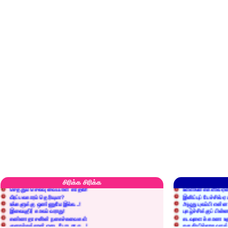
எரிப்பதா? புதைப்பதா?
எல்லாம் நன்மைக்கே.
அறிவை வைக்க மறந்துட்டானே...!
மனிதர்களது தகுதி 
சிரிக்க சிரிக்க
செத்தும் செலவு வைப்பாள் காதலி!
உள்ளங்கைகளில் ஏன
வீரப்பலகாரம் தெரியுமா?
இனிப்புப் பேச்சில்
உங்களுக்கு ஒண்ணுமே இல்ல...!
அழுது புலம்பி என்
இலையுதிர் காலம் வராது!
புகழ்ச்சிக்குப் பின்
கண்ணதாசனின் நகைச்சுவைகள்
கடவுளைக் காண உத
குறைச்சுத்தான் எடை போடறாரு...!
தகுதியில்லாதவருக
அவருக்கு ஒரு விவரமும் தெரியலடி!
உயரத்தில் இருந்தால