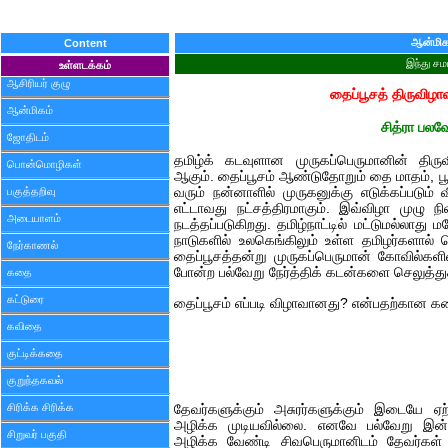
ஆன்மிக
Content
இந்து சம
உள்ளடக்கம்
ஆசிரியர் குழு
தைப்பூசத் திருவிழாவ
ஆன்மிகம்
சித்ரா பலவ
ஜோதிடம்
தமிழ்க் கடவுளான முருகப்பெருமானின் திருவ
பொன்மொழிகள்
ஆகும். தைப்பூசம் ஆண்டுதோறும் தை மாதம், பூச
பகுத்தறிவு
வரும் நன்னாளில் முருகனுக்கு எடுக்கப்படும் வ
எட்டாவது நட்சத்திரமாகும். இவ்விழா முழு நில
அடையாளம்
நடத்தப்படுகிறது. தமிழ்நாட்டில் மட்டுமல்லாது 
நாடுகளில் உலகெங்கிலும் உள்ள தமிழர்களால் 
நேர்காணல்
தைப்பூசத்தன்று முருகப்பெருமான் கோவில்களில்
போன்ற பல்வேறு நேர்த்திக் கடன்களை செலுத்து
கதை
கட்டுரை
தைப்பூசம் எப்படி விழாவானது? என்பதற்கான கத
கவிதை
குட்டிக்கதை
குறுந்தகவல்
சிரிக்க சிரிக்க
தேவர்களுக்கும் அசுரர்களுக்கும் இடையே ஏற
அழிக்க முடியவில்லை. எனவே பல்வேறு இன
சிறுவர் பகுதி
அழிக்க வேண்டி சிவபெருமானிடம் தேவர்கள் 