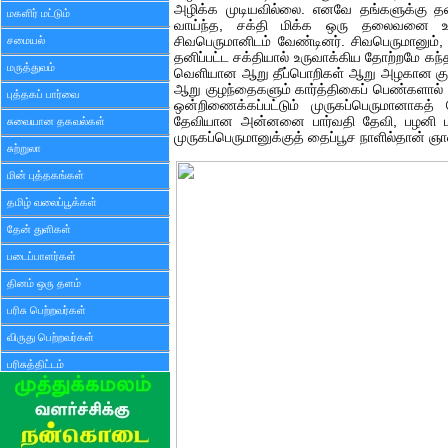
அழிக்க முடியவில்லை. எனவே தங்களுக்கு தல
மகளிர் மட்டும்
வாய்ந்த, சக்தி மிக்க ஒரு தலைவனை உர
சமையல்
சிவபெருமானிடம் வேண்டினர். சிவபெருமானும்,
தனிப்பட்ட சக்தியால் உருவாக்கிய தோற்றமே கந்
மருத்துவம்
வெளியான ஆறு தீப்பொறிகள் ஆறு அழகான கு
ஆறு குழந்தைகளும் கார்த்திகைப் பெண்களால் வ
புத்தகப் பார்வை
ஒன்றிணைக்கப்பட்டும் முருகப்பெருமானாகத்
தேவியான அன்னனை பார்வதி தேவி, பழனி மல
சுவையான தகவல்கள்
முருகப்பெருமானுக்குத் தைப்பூச நாளில்தான் 
சுற்றுலா
மின் புத்தகங்கள்
தமிழ் வலைப்பூக்கள்
தேன் துளிகள்
படைப்பாளர்கள்
தினம் ஒரு தளம்
பரிசு பெற்றவர்கள்
விருது பெற்றவர்கள்
பரிசுத்திட்டம்