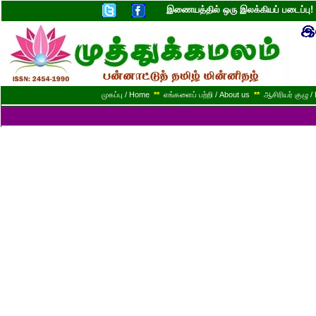
இணையத்தில் ஒரு இலக்கியப் படைப்ப
முகப்பு / Home
**
எங்களைப் பற்றி / About us
**
ஆசிரியர் குழு / 