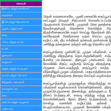
சமையல்
இனிப்பு மற்றும் காரங்கள்
சாதங்கள்
அதன் காரணமாகவே, பழனி மலையில் தைப்பூசத்
காட்டிலும் வெகுச் சிறப்பாகக் கொண்டாடப்பட
இட்லி மற்றும் தோசைகள்
ஆயுதமாகக் கொண்டே முருகன் அசுர குலத்தை அ
தேவர்களுக்குத் தொல்லை கொடுத்த அரக்க
குழம்பு மற்றும் ரசம்
திருச்சீரலைவாயில் வதம் செய்து தேவர்கள் நி
கீரை
எனவேதான் அசுரர்களை வதம் செய்ய முருக
வழிபட்டால், தீய சக்திகள் நம்மைத் தாக்காமல் 
பச்சடி மற்றும் கூட்டு
பணிந்து நல்லருளை நல்கும் என்பது தொன்ம நம்
சட்னி
தைப்பூசத்தை முன்னிட்டு, முருக பக்தர்கள்,
துவையல்
அணிந்து விரதத்தை தொடங்குகின்றனர். சஷ்டி
போன்ற பாடல்களை, தினமும் பாராயணம் செய
ஊறுகாய்
கோவிலில் சிறப்பு வழிபாடு செய்து விரதத்தை
அருளை அடைவதற்குத் தைப்பூசம் உகந்த 
வற்றல் மற்றும் பொடிகள்
வீடுகளிலும் முருக பக்தர்கள், பாதயாத்திரைய
வடகம் மற்றும் அப்பளம்
தரிசித்து விரதத்தை நிறைவு செய்யும் வழக்க
சிற்றுண்டி உணவுகள்
தைப்பூசத்தன்று முருகனுக்கு விரதமிருந்து க
பக்தர்கள் வழக்கமாகக் கொண்டுள்ளனர். தீராத
கொழுக்கட்டை
முருகப்பெருமானை நினைத்து, தங்களுடைய ந
நீங்கப் பெற்றவுடன், காவடி எடுத்து வந்து 
வடை
கொள்கின்றனர். நோய் நீங்கப் பெற்றவர்கள், ம
சுண்டல் மற்றும் பயறுகள்
சென்று வணங்கி வழிபட்டுத் தங்கள் வ
பெரும்பான்மையாக, முருகன் கோவிலில் பக்தர்
பணியாரம்