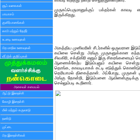
காவடி எடுத்து நன்றி செலுத்துகின்றனர்.
சூப் வகைகள்
முருகப்பெருமானுக்குப் பக்தர்கள் காவடி
பாயாசம்
இருக்கிறது.
குளிர்பானங்கள்
காபி மற்றும் தேநீர்
உடனடி உணவுகள்
அகத்திய முனிவரின் சீடர்களில் ஒருவரான இடு
பிற மாநில உணவுகள்
கயிலை சென்று அங்கு முருகனுக்கான கந்
வீட்டுக் குறிப்புகள்
சிவகிரி, சக்திகிரி எனும் இரு சிகரங்களையும் 
ஆணைக்கேற்ப இடும்பனும் கயிலை சென்று,
தொங்க, காவடியாகக் கட்டி எடுத்துக் கொண்டு 
தெரியாமல் திகைத்தான். அப்போது, முருகன் 
அங்கு தோன்றி, இடும்பனை ஆவினன்குடிக்கு 
செல்லும்படி கூறினார்.
அசைவச் சமையல்
ஆட்டு இறைச்சி
கோழி இறைச்சி
மீன் மற்றும் கருவாடு
நண்டு
முட்டை
பிற இறைச்சிகள்