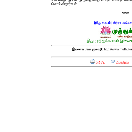
சொல்கிறார்கள்.
*****
இந்து சமயம்
|
சித்ரா பலவேச
இது முத்துக்கமலம் இணைய
இணைய பக்க முகவரி:
http://www.muthuka
அச்சிட
விமர்சிக்க