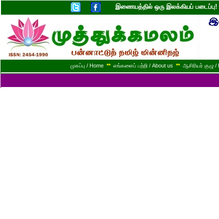
இணையத்தில் ஒரு இலக்கியப் படைப்ப
முகப்பு / Home
**
எங்களைப் பற்றி / About us
**
ஆசிரியர் குழு / 