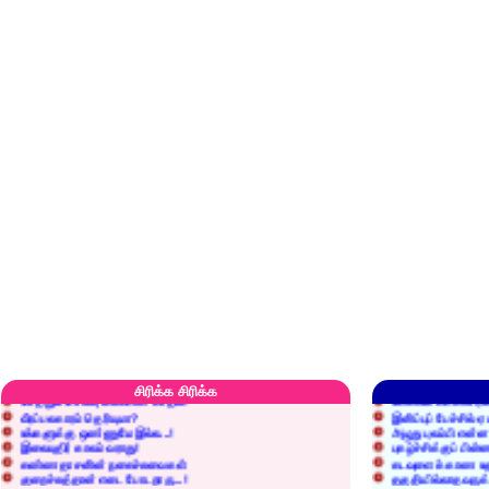
எரிப்பதா? புதைப்பதா?
எல்லாம் நன்மைக்கே.
அறிவை வைக்க மறந்துட்டானே...!
மனிதர்களது தகுதி 
செத்தும் செலவு வைப்பாள் காதலி!
உள்ளங்கைகளில் ஏன
சிரிக்க சிரிக்க
வீரப்பலகாரம் தெரியுமா?
இனிப்புப் பேச்சில்
உங்களுக்கு ஒண்ணுமே இல்ல...!
அழுது புலம்பி என்
இலையுதிர் காலம் வராது!
புகழ்ச்சிக்குப் பின்
கண்ணதாசனின் நகைச்சுவைகள்
கடவுளைக் காண உத
குறைச்சுத்தான் எடை போடறாரு...!
தகுதியில்லாதவருக
அவருக்கு ஒரு விவரமும் தெரியலடி!
உயரத்தில் இருந்தால