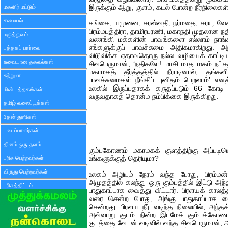
மகளிர் மட்டும்
இருக்கும் ஆறு, குளம், கடல் போன்ற நீர்நிலைகளில
சமையல்
கங்கை, யமுனை, சரஸ்வதி, நர்மதை, சரயு, வேக
பிரம்மபுத்திரா, தாமிரபரணி, மகாநதி முதலான
மருத்துவம்
வணங்கி மக்களின் பாவங்களை எல்லாம் நாங்
எங்களுக்குப் பாவச்சுமை அதிகமாகிறது. அந
புத்தகப் பார்வை
விடுவிக்க ஏதாவதொரு நல்ல வழியைக் காட்டிய
சுவையான தகவல்கள்
சிவபெருமான், ‘நதிகளே! மாசி மாத மகம் நட்சத
மகாமகத் தீர்த்தத்தில் நீராடினால், தங்கள
சுற்றுலா
பாவச்சுமைகள் நீங்கிப் புனிதம் பெறலாம்’ எ
உலகில் இருப்பதாகக் கருதப்படும் 66 கோடி 
மின் புத்தகங்கள்
வருவதாகத் தொன்ம நம்பிக்கை இருக்கிறது.
தமிழ் வலைப்பூக்கள்
தேன் துளிகள்
படைப்பாளர்கள்
தினம் ஒரு தளம்
கும்பகோணம் மகாமகக் குளத்திற்கு அப்படியொர
பரிசு பெற்றவர்கள்
உங்களுக்குத் தெரியுமா?
விருது பெற்றவர்கள்
உலகம் அழியும் நேரம் வந்த போது, பிரம்மன்
அமுதத்தில் கலந்து ஒரு கும்பத்தில் இட்டு அ
பரிசுத்திட்டம்
பாதுகாப்பாக வைத்து விட்டார். பிரளயக் காலத
வரை சென்ற போது, அங்கு பாதுகாப்பாக வைக்கப
சென்றது. பிரளய நீர் வடிந்த நிலையில், அந்தக்
அவ்வாறு குடம் நின்ற இடமேக் கும்பக்கோணம
குடத்தை வேடன் வடிவில் வந்த சிவபெருமான், அ