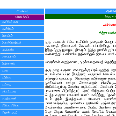
ஆன்மிக
Content
இந்து சம
உள்ளடக்கம்
ஆசிரியர் குழு
மாசி மக
ஆன்மிகம்
சித்ரா பலவ
ஜோதிடம்
குரு பகவான் சிம்ம ராசியில் நுழையும் போது 
பொன்மொழிகள்
மகாமகத் தினமாகக் கொண்டாடப்படுகிறது. ப
பகுத்தறிவு
இந்த ‘குரு நுழைவு’ நிகழும். இந்த நாளில் கும
அனைத்துப் புண்ணிய நதிகளிலும் நீராடிய பலன் கி
அடையாளம்
வாருங்கள் அதற்கான முழுக்கதையைத் தெரிந்த
நேர்காணல்
ஒருமுறை வருண பகவானுக்கு பிரம்மஹத்தி தோஷம் 
கதை
கடலில் வீசப்பட்டு இருந்தார். வருணன் செயல்பட
கட்டுரை
பஞ்சமும் ஏற்பட்டது. அனைத்து உயிர்களும் துன
முனிவர்கள் என்று அனைவரும் சிவபெர
கவிதை
விடுவிக்கும்படி வேண்டி வழிபட்டனர். அவர்க
பகவானை விடுவித்தார். அவர் விடுதலை பெற்ற ந
குட்டிக்கதை
பெற்ற வருண பகவான் மனம் மகிழ்ந்து, “தான் ப
குறுந்தகவல்
கடல் நீரில் இருந்தபடியே சிவனை வணங்
மாசிமகத்தன்று புண்ணிய நதிகளில் மூழ்கி நீ
சிரிக்க சிரிக்க
அவர்களின் பாவவினைகள், பிறவிப் பிணிகள் துன்
பெற அருள வேண்டும் எனக் கேட்டுக் கொண்ட
சிறுவர் பகுதி
வரத்தை வழங்கினார். மாசிமகத்தன்று முக்க