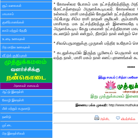
* கோடீஸ்வர யோகம் மக நட்சத்திரத்திற்கு அ
சூப் வகைகள்
மோட்சத்தையும் அருளக்கூடியவர். கோடீஸ்வர
உள்ளவர். மாசி மகத்தில் கேதுவின் நட்சத்திரமான
பாயாசம்
அப்போது சிம்ம ராசி நாதன் சூரியன். கும்பராசிய
குளிர்பானங்கள்
மாசிமாத மக நட்சத்திரத்துடன் இணைவதே ம
அருளக்கூடிய கேது பகவான் நட்சத்திரமான மக
காபி மற்றும் தேநீர்
கடலாடும் நாள் என்றும், நீராடும் நாள் என்றும் ச
உடனடி உணவுகள்
* சிவபெருமானுக்கு முருகன் மந்திர உபதேசம் செ
பிற மாநில உணவுகள்
* கடலுக்கடியில் இருந்த பூமியைப் பெருமாள்
வீட்டுக் குறிப்புகள்
வந்த நாள், மாசி மகம் நாள் எனப் புராணங்கள் க
*****
இந்து சமயம்
|
சித்ரா பலவேச
அசைவச் சமையல்
ஆட்டு இறைச்சி
இது முத்துக்கமலம் இணைய
கோழி இறைச்சி
இணைய பக்க முகவரி:
http://www.muthuka
மீன் மற்றும் கருவாடு
நண்டு
அச்சிட
விமர்சிக்க
முட்டை
பிற இறைச்சிகள்