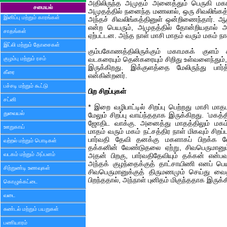
அதிலிருந்த அமுதம் அனைத்தும் பெருகி மக
சமையல்
அமுதத்தில் நனைந்த மணலால், ஒரு சிவலிங்கத்
இனிப்பு மற்றும் காரங்கள்
அந்தச் சிவலிங்கத்தினுள் ஒன்றிணைந்தார். ஆ
என்ற பெயரும், அமுதத்தில் தோன்றியதால் அ
சாதங்கள்
ஏற்பட்டன. அந்த நாள் மாசி மாதம் வரும் மகம் 
இட்லி மற்றும் தோசைகள்
கும்பகோணத்திலிருக்கும் மகாமகக் குளம் க
குழம்பு மற்றும் ரசம்
வடகரையும் தென்கரையும் சிறிது உள்வளைந்தும், க
இருக்கிறது. இக்குளத்தை மேலிருந்து பார்த
கீரை
என்கின்றனர்.
பச்சடி மற்றும் கூட்டு
பிற சிறப்புகள்
சட்னி
* இறை வழிபாட்டில் சிறப்பு பெற்றது மாசி மாதம
துவையல்
மேலும் சிறப்பு வாய்ந்ததாக இருக்கிறது. ‘மகத்
ஜோதிட வாக்கு. அனைத்து மாதத்திலும் மகம் 
ஊறுகாய்
மாதம் வரும் மகம் நட்சத்திர நாள் மிகவும் சிறப
பார்வதி தேவி தனக்கு மகளாகப் பிறக்க வே
வற்றல் மற்றும் பொடிகள்
தக்கனின் வேண்டுதலை ஏற்று, சிவபெருமானு
வடகம் மற்றும் அப்பளம்
அதன் பிறகு, பார்வதிதேவியும் தக்கன் என்ப
அந்தக் குழந்தைக்குத் தாட்சாயிணி எனப் பெ
சிற்றுண்டி உணவுகள்
சிவபெருமானுக்குத் திருமணமும் செய்து வைத
பிறந்ததால், அந்நாள் புனிதம் மிகுந்ததாக இருக்க
கொழுக்கட்டை
வடை
சுண்டல் மற்றும் பயறுகள்
பணியாரம்