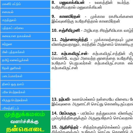
8. மனுவாக்கியன்
- உலகத்தின் உயர்ந்த ந
மகளிர் மட்டும்
உபதேசிப்பதால் மனுவாக்கியன்
சமையல்
9. காலாமிர்தன்
- முக்கால ரகசியங்களை
மருத்துவம்
இவ்வுலகிற்கு உபதேசித்தால் காலாமிர்தன்
புத்தகப் பார்வை
10. சஞ்சீவிமுனி
- அழியாத சிரஞ்சீவியாக வாழ்ந
சுவையான தகவல்கள்
11. அஞ்சனாமூர்த்தி
- முக்காலத்தையும் பூ
சுற்றுலா
விளங்குவதாலும், கரத்தில் அஞ்சனம் கொண்டிரு
மின் புத்தகங்கள்
12. கற்பகவிருட்சன்
- கற்பகவிருட்சத்தின் ம
கொண்டே வரும் அளவற்ற ஞானத்தை உபதேசித்து
தமிழ் வலைப்பூக்கள்
உபதேசம் பெறுபவர்கள் கற்பகவிருட்சமாக எல
கற்பகவிருட்சன்
தேன் துளிகள்
படைப்பாளர்கள்
தினம் ஒரு தளம்
பரிசு பெற்றவர்கள்
13. நற்பவி
- உலகமெல்லாம் நன்மையே விளைய வே
விருது பெற்றவர்கள்
இவ்வுலகை அருளாட்சி செய்து கொண்டிருப்பதால்
பரிசுத்திட்டம்
14. பிரம்மகுரு
- பரபிரம்ம தத்துவமாக விளங்கும
மும்மூர்த்திகளுக்கும் அருளுபதேசம் செய்வதால் 
15. ஆதிசித்தர்
- சித்தர்களுக்கெல்லாம் முதல
சித்தர்களுக்கும் உபதேசம் செய்து கொண்டு