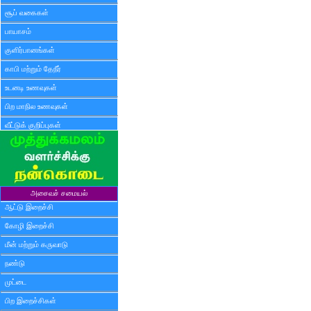
சூப் வகைகள்
பாயாசம்
குளிர்பானங்கள்
காபி மற்றும் தேநீர்
உடனடி உணவுகள்
பிற மாநில உணவுகள்
வீட்டுக் குறிப்புகள்
அசைவச் சமையல்
ஆட்டு இறைச்சி
கோழி இறைச்சி
மீன் மற்றும் கருவாடு
நண்டு
முட்டை
பிற இறைச்சிகள்