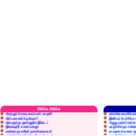
எரிப்பதா? புதைப்பதா?
எல்லாம் நன்மைக்கே.
அறிவை வைக்க மறந்துட்டானே...!
மனிதர்களது தகுதி 
சிரிக்க சிரிக்க
செத்தும் செலவு வைப்பாள் காதலி!
உள்ளங்கைகளில் ஏன
வீரப்பலகாரம் தெரியுமா?
இனிப்புப் பேச்சில்
உங்களுக்கு ஒண்ணுமே இல்ல...!
அழுது புலம்பி என்
இலையுதிர் காலம் வராது!
புகழ்ச்சிக்குப் பின்
கண்ணதாசனின் நகைச்சுவைகள்
கடவுளைக் காண உத
குறைச்சுத்தான் எடை போடறாரு...!
தகுதியில்லாதவருக
அவருக்கு ஒரு விவரமும் தெரியலடி!
உயரத்தில் இருந்தால