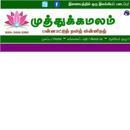
இணையத்தில் ஒரு இலக்கியப் படைப்ப
முகப்பு / Home
**
எங்களைப் பற்றி / About us
**
ஆசிரியர் குழு / 