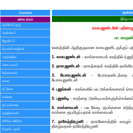
ஆன்மிக
Content
இந்து சம
உள்ளடக்கம்
ஆசிரியர் குழு
காகபுஜண்டரின் பதினாறு
ஆன்மிகம்
பா. காருண
ஜோதிடம்
உலகத்தின் ஆதிகுருவான காகபுஜண்டருக்குப் பத
பொன்மொழிகள்
1. காகபுஜண்டன்
- காக்கையைக் கரத்தில் (புஜத்
பகுத்தறிவு
அடையாளம்
2. நாகபுஜண்டன்
- நாகத்தைக் கரத்தில் தாங்கி
நேர்காணல்
3. யோகபுஜண்டன்
- யோகதண்டத்தை கரத்த
யோகபுஜண்டன்
கதை
கட்டுரை
4. புஜங்கன்
- கரங்களில் பல அங்கங்களைக் கொ
கவிதை
5. புஜண்டி
- கரத்தை அண்டியவர்களுக்கெல்லாம்
குட்டிக்கதை
6. காக்கையன்
- பல கோடி ரூபங்களை எடுத்த
காக்கை ரூபமிருப்பதால் காக்கையன்
குறுந்தகவல்
சிரிக்க சிரிக்க
7. நாகேந்திரமுனி
- நாகலோகத்தில் வாழும் 
திகழ்வதால் நாகேந்திரமுனி
சிறுவர் பகுதி