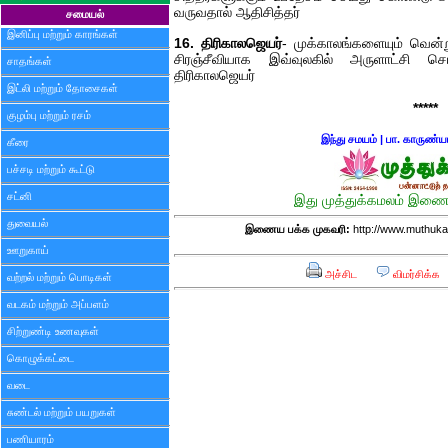
வருவதால் ஆதிசித்தர்
சமையல்
இனிப்பு மற்றும் காரங்கள்
16. திரிகாலஜெயர்
- முக்காலங்களையும் வென
சிரஞ்சீவியாக இவ்வுலகில் அருளாட்சி 
சாதங்கள்
திரிகாலஜெயர்
இட்லி மற்றும் தோசைகள்
*****
குழம்பு மற்றும் ரசம்
இந்து சமயம்
|
பா. காருண்ய
கீரை
பச்சடி மற்றும் கூட்டு
சட்னி
இது முத்துக்கமலம் இணைய
துவையல்
இணைய பக்க முகவரி:
http://www.muthuka
ஊறுகாய்
அச்சிட
விமர்சிக்க
வற்றல் மற்றும் பொடிகள்
வடகம் மற்றும் அப்பளம்
சிற்றுண்டி உணவுகள்
கொழுக்கட்டை
வடை
சுண்டல் மற்றும் பயறுகள்
பணியாரம்