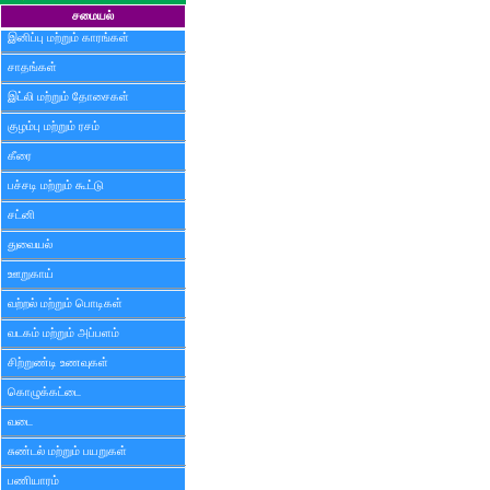
சமையல்
இனிப்பு மற்றும் காரங்கள்
சாதங்கள்
இட்லி மற்றும் தோசைகள்
குழம்பு மற்றும் ரசம்
கீரை
பச்சடி மற்றும் கூட்டு
சட்னி
துவையல்
ஊறுகாய்
வற்றல் மற்றும் பொடிகள்
வடகம் மற்றும் அப்பளம்
சிற்றுண்டி உணவுகள்
கொழுக்கட்டை
வடை
சுண்டல் மற்றும் பயறுகள்
பணியாரம்