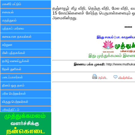
மகளிர் மட்டும்
தஞ்சாவூர் கீழ வீதி, தெற்கு வீதி, மேல வீதி, 
சமையல்
15 கோயில்களைச் சேர்ந்த பெருமாள்களையும் ஒரே 
அமைகின்றது.
மருத்துவம்
*****
புத்தகப் பார்வை
சுவையான தகவல்கள்
இந்து சமயம்
|
பா. காருண்ய
சுற்றுலா
மின் புத்தகங்கள்
இது முத்துக்கமலம் இணைய
தமிழ் வலைப்பூக்கள்
இணைய பக்க முகவரி:
http://www.muthuka
தேன் துளிகள்
படைப்பாளர்கள்
அச்சிட
விமர்சிக்க
தினம் ஒரு தளம்
பரிசு பெற்றவர்கள்
விருது பெற்றவர்கள்
பரிசுத்திட்டம்