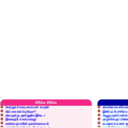
எரிப்பதா? புதைப்பதா?
எல்லாம் நன்மைக்கே.
அறிவை வைக்க மறந்துட்டானே...!
மனிதர்களது தகுதி 
சிரிக்க சிரிக்க
செத்தும் செலவு வைப்பாள் காதலி!
உள்ளங்கைகளில் ஏன
வீரப்பலகாரம் தெரியுமா?
இனிப்புப் பேச்சில்
உங்களுக்கு ஒண்ணுமே இல்ல...!
அழுது புலம்பி என்
இலையுதிர் காலம் வராது!
புகழ்ச்சிக்குப் பின்
கண்ணதாசனின் நகைச்சுவைகள்
கடவுளைக் காண உத
குறைச்சுத்தான் எடை போடறாரு...!
தகுதியில்லாதவருக