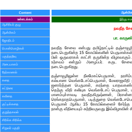
ஆன்மிக
Content
உள்ளடக்கம்
இந்து சம
ஆசிரியர் குழு
நவநீத ச
ஆன்மிகம்
பா. காருண
ஜோதிடம்
நவநீத சேவை என்பது தமிழ்நாட்டில் தஞ்சாவூ
பொன்மொழிகள்
நடைபெறுகின்ற 15 கோயில்களின் பெருமாள்கள் 
பகுத்தறிவு
பின் ஒருவராகக் காட்சி தருகின்ற விழாவாக
உற்சவம் என்றும் அழைப்பர். கருட சே
அடையாளம்
நடைபெறுகிறது.
நேர்காணல்
தஞ்சாவூரிலுள்ள நீலமேகப்பெருமாள், நரசிம்
கதை
கல்யாண வெங்கடேசப்பெருமாள், மேலராஜவீதி 
ஜனார்த்தன பெருமாள், கரந்தை யாதவகண்ண
கட்டுரை
தெற்கு வீதி கலியுக வெங்கடேசப் பெருமாள்,
மானம்புச்சாவடி நவநீதகிருஷ்ணன், பிரசன
கவிதை
ரெங்கநாதபெருமாள், படித்துறை வெங்கடேசப
பெருமாள் ஆகிய 15 கோயில்களைச் சேர்ந்த 
குட்டிக்கதை
நான்கு வீதியையும் சுற்றிவருவது இவ்விழாவின் சி
குறுந்தகவல்
சிரிக்க சிரிக்க
சிறுவர் பகுதி