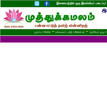
இணையத்தில் ஒரு இலக்கியப் படைப்ப
முகப்பு / Home
**
எங்களைப் பற்றி / About us
**
ஆசிரியர் குழு / 