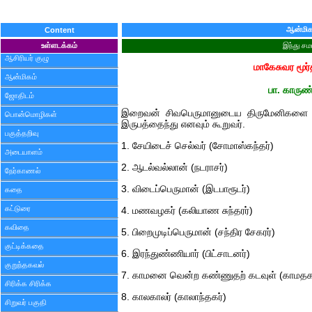
ஆன்மிக
Content
உள்ளடக்கம்
இந்து சம
ஆசிரியர் குழு
மாகேசுவர மூர்
ஆன்மிகம்
பா. காருண
ஜோதிடம்
இறைவன் சிவபெருமானுடைய திருமேனிகளை "மா
பொன்மொழிகள்
இருபத்தைந்து எனவும் கூறுவர்.
பகுத்தறிவு
1. சேயிடைச் செல்வர் (சோமாஸ்கந்தர்)
அடையாளம்
2. ஆடல்வல்லான் (நடராசர்)
நேர்காணல்
3. விடைப்பெருமான் (இடபாரூடர்)
கதை
கட்டுரை
4. மணவழகர் (கலியாண சுந்தரர்)
கவிதை
5. பிறைமுடிப்பெருமான் (சந்திர சேகரர்)
குட்டிக்கதை
6. இரந்துண்ணியார் (பிட்சாடனர்)
குறுந்தகவல்
7. காமனை வென்ற கண்ணுதற் கடவுள் (காமதக
சிரிக்க சிரிக்க
8. காலகாலர் (காலாந்தகர்)
சிறுவர் பகுதி