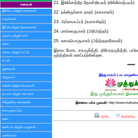
21. இலிங்கத்தே தோன்றியவர் (லிங்கோத்பவர்)
சமையல்
இனிப்பு மற்றும் காரங்கள்
22. நல்லிருக்கை நாதர் (சுகாசனர்)
சாதங்கள்
23. அம்மையப்பர் (உமாசகிதர்)
இட்லி மற்றும் தோசைகள்
24. மாலொருபாகர் (அரிஅத்தர்)
குழம்பு மற்றும் ரசம்
25. உமையொருபாகர் (அர்த்தநாரீசுவரர்)
கீரை
இவை போக, சரபமூர்த்தி, திரிபாதமூர்த்தி, பயிர
பச்சடி மற்றும் கூட்டு
மூர்த்திகள் எனப்படுகின்றன.
சட்னி
*****
துவையல்
இந்து சமயம்
|
பா. காருண்ய
ஊறுகாய்
வற்றல் மற்றும் பொடிகள்
இது முத்துக்கமலம் இணைய
வடகம் மற்றும் அப்பளம்
சிற்றுண்டி உணவுகள்
இணைய பக்க முகவரி:
http://www.muthuka
கொழுக்கட்டை
அச்சிட
விமர்சிக்க
வடை
சுண்டல் மற்றும் பயறுகள்
பணியாரம்