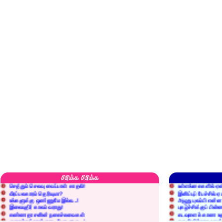
எரிப்பதா? புதைப்பதா?
எல்லாம் நன்மைக்கே.
அறிவை வைக்க மறந்துட்டானே...!
மனிதர்களது தகுதி 
சிரிக்க சிரிக்க
செத்தும் செலவு வைப்பாள் காதலி!
உள்ளங்கைகளில் ஏன
வீரப்பலகாரம் தெரியுமா?
இனிப்புப் பேச்சில்
உங்களுக்கு ஒண்ணுமே இல்ல...!
அழுது புலம்பி என்
இலையுதிர் காலம் வராது!
புகழ்ச்சிக்குப் பின்
கண்ணதாசனின் நகைச்சுவைகள்
கடவுளைக் காண உத
குறைச்சுத்தான் எடை போடறாரு...!
தகுதியில்லாதவருக