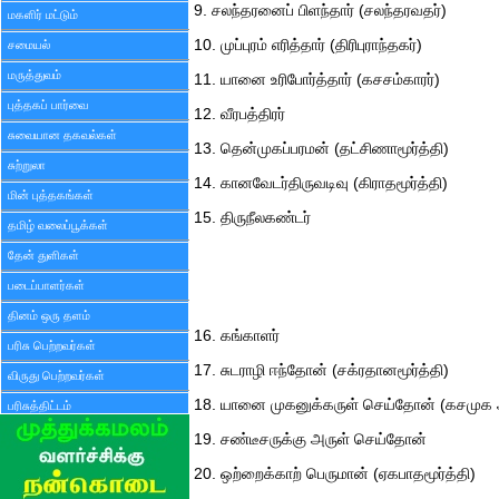
9. சலந்தரனைப் பிளந்தார் (சலந்தரவதர்)
மகளிர் மட்டும்
10. முப்புரம் எரித்தார் (திரிபுராந்தகர்)
சமையல்
மருத்துவம்
11. யானை உரிபோர்த்தார் (கசசம்காரர்)
புத்தகப் பார்வை
12. வீரபத்திரர்
சுவையான தகவல்கள்
13. தென்முகப்பரமன் (தட்சிணாமூர்த்தி)
சுற்றுலா
14. கானவேடர்திருவடிவு (கிராதமூர்த்தி)
மின் புத்தகங்கள்
15. திருநீலகண்டர்
தமிழ் வலைப்பூக்கள்
தேன் துளிகள்
படைப்பாளர்கள்
தினம் ஒரு தளம்
16. கங்காளர்
பரிசு பெற்றவர்கள்
17. சுடராழி ஈந்தோன் (சக்ரதானமூர்த்தி)
விருது பெற்றவர்கள்
18. யானை முகனுக்கருள் செய்தோன் (கசமுக அ
பரிசுத்திட்டம்
19. சண்டீசருக்கு அருள் செய்தோன்
20. ஒற்றைக்காற் பெருமான் (ஏகபாதமூர்த்தி)