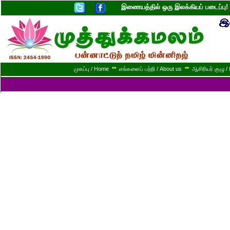
இணையத்தில் ஒரு இலக்கியப் படைப்ப
முகப்பு / Home
**
எங்களைப் பற்றி / About us
**
ஆசிரியர் குழு / 