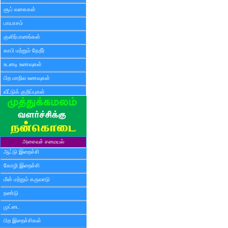
சூப் வகைகள்
பாயாசம்
குளிர்பானங்கள்
காபி மற்றும் தேநீர்
உடனடி உணவுகள்
பிற மாநில உணவுகள்
வீட்டுக் குறிப்புகள்
அசைவச் சமையல்
ஆட்டு இறைச்சி
கோழி இறைச்சி
மீன் மற்றும் கருவாடு
நண்டு
முட்டை
பிற இறைச்சிகள்