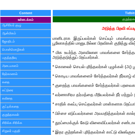
Content
Tidbit
குறுந்தக
உள்ளடக்கம்
ஆசிரியர் குழு
அடுத்த பிறவி எப்பட
ஆன்மிகம்
மானிடராக இருப்பவர்கள் செய்யும் பாவங்களுக
ஜோதிடம்
பூலோகத்தில் மானுடரில்லா பிறவிகள் குறித்து விஷ்
பொன்மொழிகள்
* மிக உயர்ந்த அளவிலான பாவங்களை சேர்த
அடுத்தடுத்துப் பிறப்பார்கள்.
பகுத்தறிவு
அடையாளம்
* கொலைச் செயல் புரிந்தவர்கள் புழுக்கள் (அ) பூ
நேர்காணல்
* கொடிய பாவங்களைச் சேர்த்தவர்கள் நீர்வாழ் வி
கதை
* குறைந்த பாவங்களைச் சேர்த்தவர்கள் பறவைகளா
கட்டுரை
* வர்ணாசிரம தர்மத்தை மீறியவர்கள் நீர் மற்றும்
கவிதை
* சாதிக் கலப்பு செய்தவர்கள் மான்களாக பிறப்பா
குட்டிக்கதை
* பிச்சை எடுப்பவர்களை அவமதித்தவர்கள் கால்ந
குறுந்தகவல்
* தூய்மைக்குக் கேடு விளைவிப்பவர்கள் சண்டாளர
சிரிக்க சிரிக்க
சிறுவர் பகுதி
* இதர குற்றங்கள் புரிந்தவர்கள் காட்டு விலங்குகள