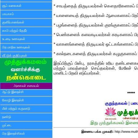
சூப் வகைகள்
* சாயத்தைத் திருடியவர்கள் கௌதாரிகளாகப் பிற
பாயாசம்
* யானையைத் திருடியவர்கள் ஆமைகளாகப் பிறப்
குளிர்பானங்கள்
* பழங்களைத் திருடியவர்கள் குரங்குகளாகப் பிறப்
காபி மற்றும் தேநீர்
* பெண்களைக் களவாடியவர்கள் கரடிகளாகப் பிறப
உடனடி உணவுகள்
* வாகனங்களைத் திருடியவர் ஒட்டகங்களாகப் பிற
பிற மாநில உணவுகள்
* கால்நடைகளைத் திருடியவர்கள் கழுகுகளாகப் பி
வீட்டுக் குறிப்புகள்
இறப்பிற்குப் பின்பு, நரகத்தில் உரிய தண்டனைகள
மற்றும் பாவத்தைச் செய்தவர்கள், மேலேச்
மானிடப் பிறவி எடுப்பார்கள்.
அசைவச் சமையல்
ஆட்டு இறைச்சி
*****
கோழி இறைச்சி
குறுந்தகவல்
|
படை
மீன் மற்றும் கருவாடு
நண்டு
இது முத்துக்கமலம் இணைய
முட்டை
இணைய பக்க முகவரி:
http://www.mut
பிற இறைச்சிகள்