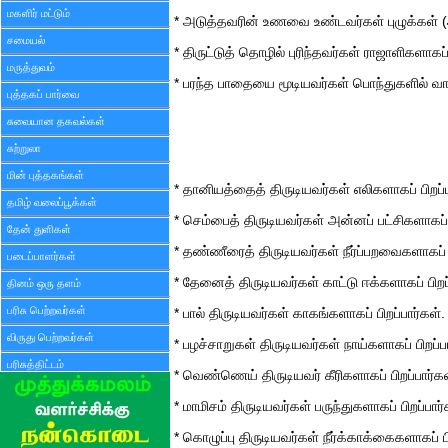
மகளிர் மட்டும்
* அடுத்தவரின் உணவை உண்டவர்கள் புழுக்கள் (அ)
சமையல்
* திருட்டுத் தொழில் புரிந்தவர்கள் ராஜாளிகளாகப் 
மருத்துவம்
* பரந்த பாதையை மூடியவர்கள் பொந்துகளில் வாழும
புத்தகப் பார்வை
சுவையான தகவல்கள்
சுற்றுலா
மின் புத்தகங்கள்
* தானியத்தைத் திருடியவர்கள் எலிகளாகப் பிறப்ப
தமிழ் வலைப்பூக்கள்
* செம்பைத் திருடியவர்கள் அன்னப் பட்சிகளாகப் ப
தேன் துளிகள்
* தண்ணீரைத் திருடியவர்கள் நீர்ப்பறவைகளாகப் ப
படைப்பாளர்கள்
* தேனைத் திருடியவர்கள் காட்டு ஈக்களாகப் பிறப்
தினம் ஒரு தளம்
பரிசு பெற்றவர்கள்
* பால் திருடியவர்கள் காகங்களாகப் பிறப்பார்கள்.
விருது பெற்றவர்கள்
* பழச்சாறுகள் திருடியவர்கள் நாய்களாகப் பிறப்ப
பரிசுத்திட்டம்
* வெண்ணெய் திருடியவர் கீரிகளாகப் பிறப்பார்கள
* மாமிசம் திருடியவர்கள் பருந்துகளாகப் பிறப்பார்
* கொழுப்பு திருடியவர்கள் நீர்க்காக்கைகளாகப் பி