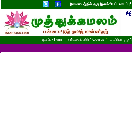
இணையத்தில் ஒரு இலக்கியப் படைப்ப
முகப்பு / Home
**
எங்களைப் பற்றி / About us
**
ஆசிரியர் குழு / 