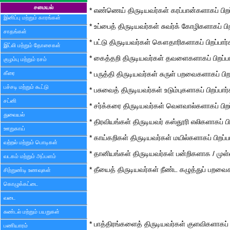
சமையல்
* எண்ணெய் திருடியவர்கள் கரப்பான்களாகப் பிறப
இனிப்பு மற்றும் காரங்கள்
* உப்பைத் திருடியவர்கள் சுவர்க் கோழிகளாகப் பிற
சாதங்கள்
* பட்டு திருடியவர்கள் கௌதாரிகளாகப் பிறப்பார்
இட்லி மற்றும் தோசைகள்
* கைத்தறி திருடியவர்கள் தவளைகளாகப் பிறப்பா
குழம்பு மற்றும் ரசம்
கீரை
* பருத்தி திருடியவர்கள் சுருள் பறவைகளாகப் பிறப
பச்சடி மற்றும் கூட்டு
* பசுவைத் திருடியவர்கள் உடும்புகளாகப் பிறப்பார்
சட்னி
* சர்க்கரை திருடியவர்கள் வெளவால்களாகப் பிறப
துவையல்
* திரவியங்கள் திருடியவர் கஸ்தூரி எலிகளாகப் பிற
ஊறுகாய்
* காய்கறிகள் திருடியவர்கள் மயில்களாகப் பிறப்ப
வற்றல் மற்றும் பொடிகள்
* தானியங்கள் திருடியவர்கள் பன்றிகளாக / முள்ள
வடகம் மற்றும் அப்பளம்
* தீயைத் திருடியவர்கள் நீண்ட கழுத்துப் பறவைக
சிற்றுண்டி உணவுகள்
கொழுக்கட்டை
வடை
சுண்டல் மற்றும் பயறுகள்
* பாத்திரங்களைத் திருடியவர்கள் குளவிகளாகப் ப
பணியாரம்