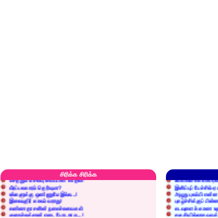
எரிப்பதா? புதைப்பதா?
எல்லாம் நன்மைக்கே.
அறிவை வைக்க மறந்துட்டானே...!
மனிதர்களது தகுதி 
சிரிக்க சிரிக்க
செத்தும் செலவு வைப்பாள் காதலி!
உள்ளங்கைகளில் ஏன
வீரப்பலகாரம் தெரியுமா?
இனிப்புப் பேச்சில்
உங்களுக்கு ஒண்ணுமே இல்ல...!
அழுது புலம்பி என்
இலையுதிர் காலம் வராது!
புகழ்ச்சிக்குப் பின்
கண்ணதாசனின் நகைச்சுவைகள்
கடவுளைக் காண உத
குறைச்சுத்தான் எடை போடறாரு...!
தகுதியில்லாதவருக
அவருக்கு ஒரு விவரமும் தெரியலடி!
உயரத்தில் இருந்தால