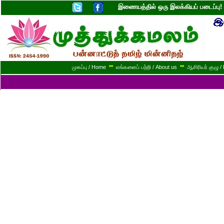
இணையத்தில் ஒரு இலக்கியப் படைப்ப
முகப்பு / Home
**
எங்களைப் பற்றி / About us
**
ஆசிரியர் குழு / 