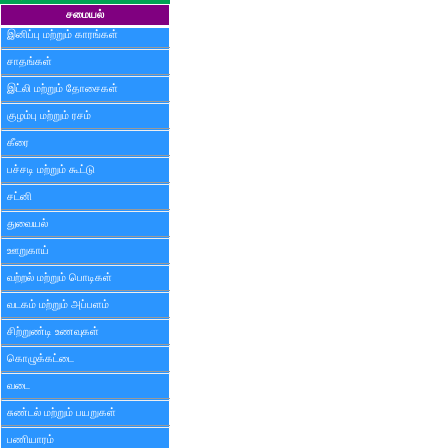
சமையல்
இனிப்பு மற்றும் காரங்கள்
சாதங்கள்
இட்லி மற்றும் தோசைகள்
குழம்பு மற்றும் ரசம்
கீரை
பச்சடி மற்றும் கூட்டு
சட்னி
துவையல்
ஊறுகாய்
வற்றல் மற்றும் பொடிகள்
வடகம் மற்றும் அப்பளம்
சிற்றுண்டி உணவுகள்
கொழுக்கட்டை
வடை
சுண்டல் மற்றும் பயறுகள்
பணியாரம்