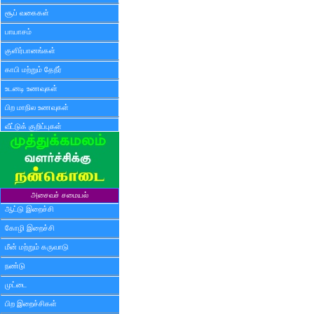
சூப் வகைகள்
பாயாசம்
குளிர்பானங்கள்
காபி மற்றும் தேநீர்
உடனடி உணவுகள்
பிற மாநில உணவுகள்
வீட்டுக் குறிப்புகள்
அசைவச் சமையல்
ஆட்டு இறைச்சி
கோழி இறைச்சி
மீன் மற்றும் கருவாடு
நண்டு
முட்டை
பிற இறைச்சிகள்