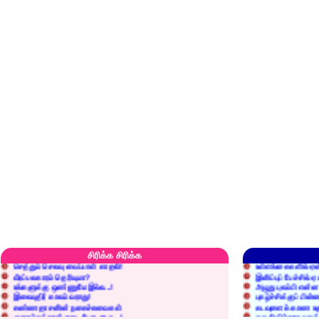
எரிப்பதா? புதைப்பதா?
எல்லாம் நன்மைக்கே.
அறிவை வைக்க மறந்துட்டானே...!
மனிதர்களது தகுதி 
சிரிக்க சிரிக்க
செத்தும் செலவு வைப்பாள் காதலி!
உள்ளங்கைகளில் ஏன
வீரப்பலகாரம் தெரியுமா?
இனிப்புப் பேச்சில்
உங்களுக்கு ஒண்ணுமே இல்ல...!
அழுது புலம்பி என்
இலையுதிர் காலம் வராது!
புகழ்ச்சிக்குப் பின்
கண்ணதாசனின் நகைச்சுவைகள்
கடவுளைக் காண உத
குறைச்சுத்தான் எடை போடறாரு...!
தகுதியில்லாதவருக
அவருக்கு ஒரு விவரமும் தெரியலடி!
உயரத்தில் இருந்தால