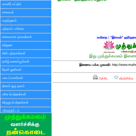
மகளிர் மட்டும்
சமையல்
மருத்துவம்
புத்தகப் பார்வை
சுவையான தகவல்கள்
கவிதை
|
"இளவல்" ஹரிஹர
சுற்றுலா
மின் புத்தகங்கள்
இது முத்துக்கமலம் இணைய
தமிழ் வலைப்பூக்கள்
இணைய பக்க முகவரி:
http://www.mut
தேன் துளிகள்
படைப்பாளர்கள்
அச்சிட
விமர்சிக்க
தினம் ஒரு தளம்
பரிசு பெற்றவர்கள்
விருது பெற்றவர்கள்
பரிசுத்திட்டம்