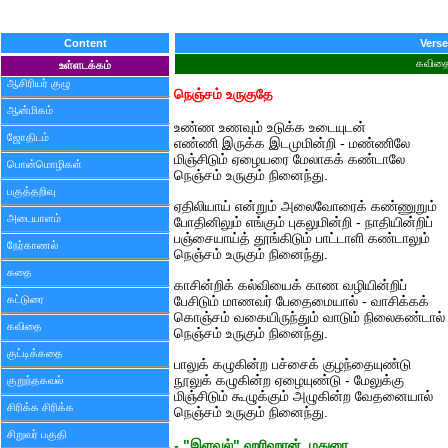
Content
Verse
கவித
உள்ளடக்கம்
ஆசிரியர் குழு
நெஞ்சம் உருகுதே
ஆன்மிகம்
உண்ண உணவும் உடுக்க உடையுடன்
ஜோதிடம்
எண்ணி இருக்க இடமுமின்றி - மண்ணிலே
மிஞ்சிடும் ஏழையரை மேலாகக் கண்டாலே
பொன்மொழிகள்
நெஞ்சம் உருகும் நினைந்து.
பகுத்தறிவு
ஏதிலியாய் என்றும் அலைவோரைக் கண்ணுறும்
அடையாளம்
போதினிலும் எங்கும் புகலுமின்றி - நாதியின்றிப்
பஞ்சையாய்த் தூங்கிடும் பாட்டாளி கண்டாலும்
நேர்காணல்
நெஞ்சம் உருகும் நினைந்து.
கதை
காசின்றிக் கல்வியைக் காண வழியின்றிப்
கட்டுரை
பேசிடும் மாணவர் பேதைமையால் - வாசிக்கக்
கொஞ்சம் வகையிருந்தும் வாடும் நிலைகண்டால்
கவிதை
நெஞ்சம் உருகும் நினைந்து.
குட்டிக்கதை
பாலுக் கழுகின்ற பச்சைக் குழந்தையுண்டு
நூலுக் கழுகின்ற ஏழையுண்டு - மேலுக்கு
குறுந்தகவல்
மிஞ்சிடும் கூழுக்கும் அழுகின்ற வேதனையால்
சிரிக்க சிரிக்க
நெஞ்சம் உருகும் நினைந்து.
சிறுவர் பகுதி
- "இளவல்" ஹரிஹரன், மதுரை.