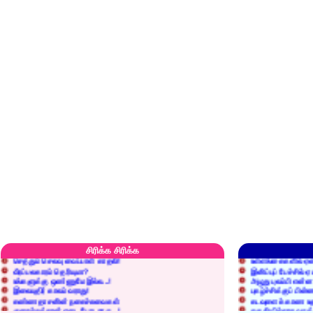
எரிப்பதா? புதைப்பதா?
எல்லாம் நன்மைக்கே.
அறிவை வைக்க மறந்துட்டானே...!
மனிதர்களது தகுதி 
சிரிக்க சிரிக்க
செத்தும் செலவு வைப்பாள் காதலி!
உள்ளங்கைகளில் ஏன
வீரப்பலகாரம் தெரியுமா?
இனிப்புப் பேச்சில்
உங்களுக்கு ஒண்ணுமே இல்ல...!
அழுது புலம்பி என்
இலையுதிர் காலம் வராது!
புகழ்ச்சிக்குப் பின்
கண்ணதாசனின் நகைச்சுவைகள்
கடவுளைக் காண உத
குறைச்சுத்தான் எடை போடறாரு...!
தகுதியில்லாதவருக
அவருக்கு ஒரு விவரமும் தெரியலடி!
உயரத்தில் இருந்தால