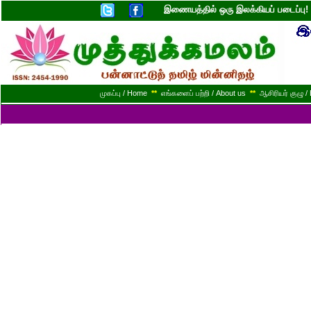
இணையத்தில் ஒரு இலக்கியப் படைப்ப
முகப்பு / Home
**
எங்களைப் பற்றி / About us
**
ஆசிரியர் குழு / 