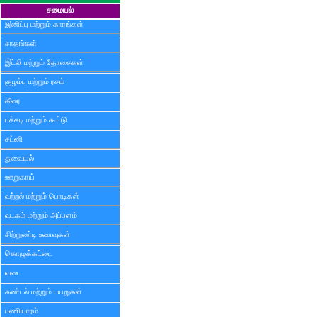
சமையல்
இனிப்பு மற்றும் காரங்கள்
சாதங்கள்
இட்லி மற்றும் தோசைகள்
குழம்பு மற்றும் ரசம்
கீரை
பச்சடி மற்றும் கூட்டு
சட்னி
துவையல்
ஊறுகாய்
வற்றல் மற்றும் பொடிகள்
வடகம் மற்றும் அப்பளம்
சிற்றுண்டி உணவுகள்
கொழுக்கட்டை
வடை
சுண்டல் மற்றும் பயறுகள்
பணியாரம்