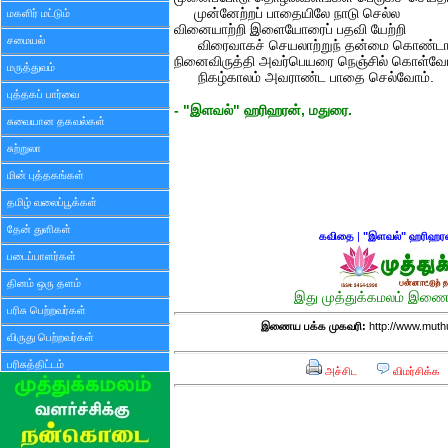
முன்னேற்றப் பாதையிலே நாடு செல்ல
மகளிர் மட்டும்
வினையாற்றி இளையோரைப் பதவி யேற்றி
சமையல்
விரைவாகச் செயலாற்றுந் தன்மை கொண்டா
நினைவிருத்தி அவர்பெயரை நெஞ்சில் கொள்வோ
மருத்துவம்
நிகழ்காலம் அவராண்ட பாதை செல்வோம்.
புத்தகப் பார்வை
- "இளவல்" ஹரிஹரன், மதுரை.
சுவையான தகவல்கள்
சுற்றுலா
மின் புத்தகங்கள்
தமிழ் வலைப்பூக்கள்
தேன் துளிகள்
கவிதை
|
"இளவல்" ஹரிஹர
படைப்பாளர்கள்
தினம் ஒரு தளம்
இது முத்துக்கமலம் இணைய
பரிசு பெற்றவர்கள்
இணைய பக்க முகவரி:
http://www.mut
விருது பெற்றவர்கள்
பரிசுத்திட்டம்
அச்சிட
விமர்சிக்க