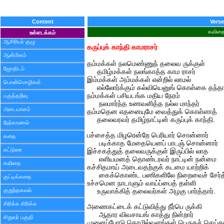
Content
Verse
கவித
உள்ளடக்கம்
ஆசிரியர் குழு
கருப்புக் காந்தி காமராசர்
ஆன்மிகம்
தம்மக்கள் நலமெண்ணுந் தலைவ ருக்குள்
ஜோதிடம்
தமிழ்மக்கள் நலங்காத்த காம ராசர்
இம்மக்கள் அம்மக்கள் என்றில் லாமல்
பொன்மொழிகள்
எல்லோர்க்கும் கல்வியெனுங் கொள்கை தந்தா
நம்மக்கள் பசியடங்க மதிய நேரம்
பகுத்தறிவு
நலமார்ந்த உணவளித்த நல்ல மாந்தர்
அடையாளம்
தம்மதென எதனையுமே வைத்துக் கொள்ளாத்
தலைவரவர் தமிழ்நாட்டின் கருப்புக் காந்தி.
நேர்காணல்
பச்சைத்த மிழரென்றே பெரியார் சொன்னார்
கதை
படிக்காத மேதையெனப் பாடஞ் சொன்னார்
கட்டுரை
இச்சகத்துத் தலைவருக்குள் இருப்பில் லாத
எளியமனத் தொண்டரவர் நாட்டின் நன்மை
கவிதை
கச்சிதமாய் அடைவதற்குக் கடமை யாற்றிக்
கைக்கொண்ட பணிகளிலே நிறைவைச் சேர்த்த
குட்டிக்கதை
உச்சமென நாடாளும் வாய்ப்பைத் தள்ளி
குறுந்தகவல்
உருவாக்கித் தலைவர்கள் அழகு பார்த்தார்.
சிரிக்க சிரிக்க
அணைகட்டைக் கட்டுவித்து நீர்பெ ருக்கி
ஆதார விவசாயங் காத்து நின்றார்
சிறுவர் பகுதி
முனைப்போடு தொழில்வளங்கள் பெருகச் செய்தா