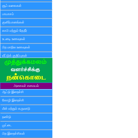
சூப் வகைகள்
பாயாசம்
குளிர்பானங்கள்
காபி மற்றும் தேநீர்
உடனடி உணவுகள்
பிற மாநில உணவுகள்
வீட்டுக் குறிப்புகள்
அசைவச் சமையல்
ஆட்டு இறைச்சி
கோழி இறைச்சி
மீன் மற்றும் கருவாடு
நண்டு
முட்டை
பிற இறைச்சிகள்