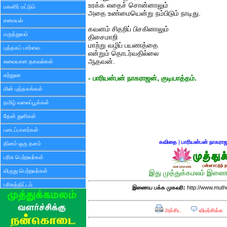
உரக்க எதைச் சொன்னாலும்
மகளிர் மட்டும்
அதை உண்மையென்று நம்பிடும் நாடிது.
சமையல்
கவனம் சிதறிப் பிசகினாலும்
மருத்துவம்
திசைமாறி
மாற்று வழிப் பயணத்தை
புத்தகப் பார்வை
என்றும் தொடர்வதில்லை
ஆதவன்.
சுவையான தகவல்கள்
சுற்றுலா
- பாரியன்பன் நாகராஜன், குடியாத்தம்.
மின் புத்தகங்கள்
தமிழ் வலைப்பூக்கள்
தேன் துளிகள்
படைப்பாளர்கள்
கவிதை
|
பாரியன்பன் நாகரா
தினம் ஒரு தளம்
பரிசு பெற்றவர்கள்
விருது பெற்றவர்கள்
இது முத்துக்கமலம் இணைய
பரிசுத்திட்டம்
இணைய பக்க முகவரி:
http://www.mut
அச்சிட
விமர்சிக்க