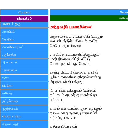
Content
Verse
கவித
உள்ளடக்கம்
ஆசிரியர் குழு
மாற்றுவழிப் பயணமில்லை!
ஆன்மிகம்
வறுமையைக் கொண்டுப் போகும்
ஜோதிடம்
அவனிடத்தில் பசியைத் தவிர
வேறொன்றுமில்லை.
பொன்மொழிகள்
வெளிச்ச உடையணிந்திருக்கும்
பகுத்தறிவு
பாதி நிலவை விட்டு விட்டு
அடையாளம்
மெல்ல நகர்கிறது மேகம்.
நேர்காணல்
சுண்டி விட்ட சில்லரைக் காசில்
பூவோ தலையோ ஏதோவொன்று
கதை
விழத்தான் போகிறது.
கட்டுரை
நீர் பார்க்க விழையும் வேர்கள்
கவிதை
கட்டாயம் ஆழத் துளைக்கிறது
பூமியை.
குட்டிக்கதை
கணம் கணமாய்க் குறைந்தாலும்
குறுந்தகவல்
தலைமுறை தலைமுறையாய்க்
சிரிக்க சிரிக்க
கழிகிறது காலம்.
சிறுவர் பகுதி
யாரேனுமொருவர்