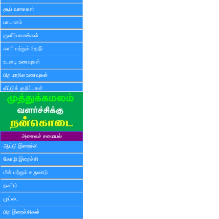
சூப் வகைகள்
பாயாசம்
குளிர்பானங்கள்
காபி மற்றும் தேநீர்
உடனடி உணவுகள்
பிற மாநில உணவுகள்
வீட்டுக் குறிப்புகள்
அசைவச் சமையல்
ஆட்டு இறைச்சி
கோழி இறைச்சி
மீன் மற்றும் கருவாடு
நண்டு
முட்டை
பிற இறைச்சிகள்