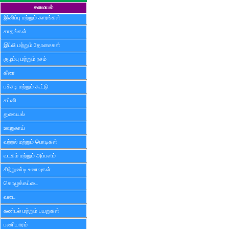
சமையல்
இனிப்பு மற்றும் காரங்கள்
சாதங்கள்
இட்லி மற்றும் தோசைகள்
குழம்பு மற்றும் ரசம்
கீரை
பச்சடி மற்றும் கூட்டு
சட்னி
துவையல்
ஊறுகாய்
வற்றல் மற்றும் பொடிகள்
வடகம் மற்றும் அப்பளம்
சிற்றுண்டி உணவுகள்
கொழுக்கட்டை
வடை
சுண்டல் மற்றும் பயறுகள்
பணியாரம்