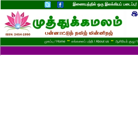
இணையத்தில் ஒரு இலக்கியப் படைப்ப
முகப்பு / Home
**
எங்களைப் பற்றி / About us
**
ஆசிரியர் குழு / 