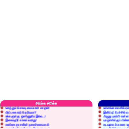
எரிப்பதா? புதைப்பதா?
எல்லாம் நன்மைக்கே.
அறிவை வைக்க மறந்துட்டானே...!
மனிதர்களது தகுதி 
சிரிக்க சிரிக்க
செத்தும் செலவு வைப்பாள் காதலி!
உள்ளங்கைகளில் ஏன
வீரப்பலகாரம் தெரியுமா?
இனிப்புப் பேச்சில்
உங்களுக்கு ஒண்ணுமே இல்ல...!
அழுது புலம்பி என்
இலையுதிர் காலம் வராது!
புகழ்ச்சிக்குப் பின்
கண்ணதாசனின் நகைச்சுவைகள்
கடவுளைக் காண உத
குறைச்சுத்தான் எடை போடறாரு...!
தகுதியில்லாதவருக