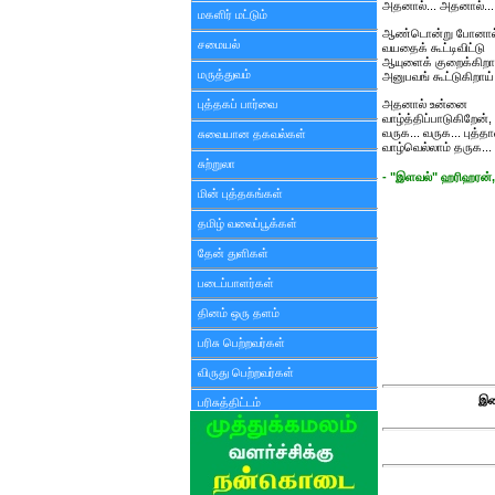
அதனால்... அதனால்...
மகளிர் மட்டும்
ஆண்டொன்று போனால
சமையல்
வயதைக் கூட்டிவிட்டு
ஆயுளைக் குறைக்கிறா
மருத்துவம்
அனுபவங் கூட்டுகிறாய்
புத்தகப் பார்வை
அதனால் உன்னை
வாழ்த்திப்பாடுகிறேன்,
வருக... வருக... புத்தா
சுவையான தகவல்கள்
வாழ்வெல்லாம் தருக..
சுற்றுலா
- "இளவல்" ஹரிஹரன்,
மின் புத்தகங்கள்
தமிழ் வலைப்பூக்கள்
தேன் துளிகள்
படைப்பாளர்கள்
தினம் ஒரு தளம்
பரிசு பெற்றவர்கள்
விருது பெற்றவர்கள்
இண
பரிசுத்திட்டம்