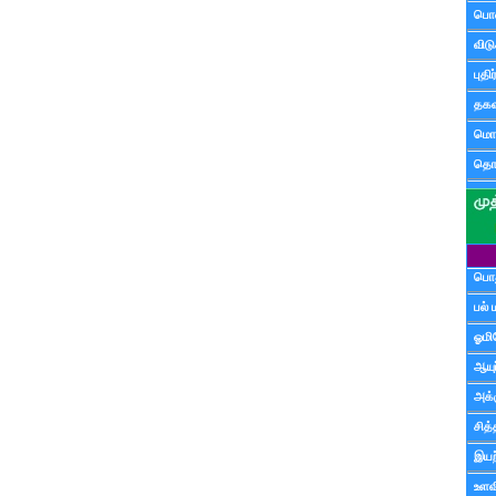
பொ
விட
புதி
தகவ
மொழ
தொ
பொத
பல் 
ஓமி
ஆயு
அக்க
சித்
இயற
உளவி