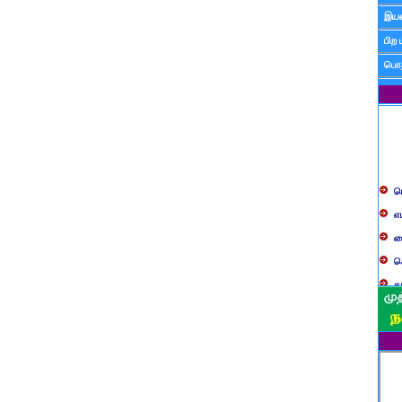
இயன
பிற 
பொத
ப
எ
ச
க
த
ப
வ
ப
ஸ
ம