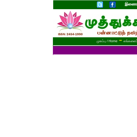
இணையத
முகப்பு / Home
**
எங்களைப் 