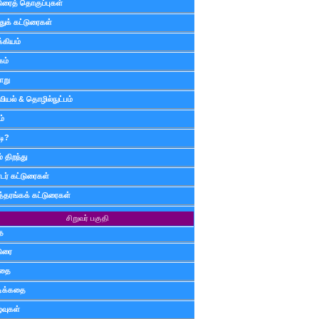
டுரைத் தொகுப்புகள்
ுக் கட்டுரைகள்
்கியம்
கம்
ாறு
வியல் & தொழில்நுட்பம்
ம்
டி?
 திறந்து
ர் கட்டுரைகள்
த்தரங்கக் கட்டுரைகள்
சிறுவர் பகுதி
ை
டுரை
ிதை
்டிக்கதை
்வுகள்