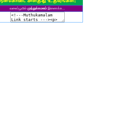
சிகலா தனசேகரன்
வலைப்பூவில்
முத்துக்கமலம்
இணைக்க...
இளவல்" ஹரிஹரன்
ுனைவர். மு. பழனியப்பன்
ாசுகி நடேசன்
ா. காருண்யா
யல்பட்டி கண்ணன்
விதா பால்பாண்டி
ுதா தாமோதரன்
ாஜேஸ்வரி மணிகண்டன்
ாணிக்கவாசுகி செந்தில்குமார்