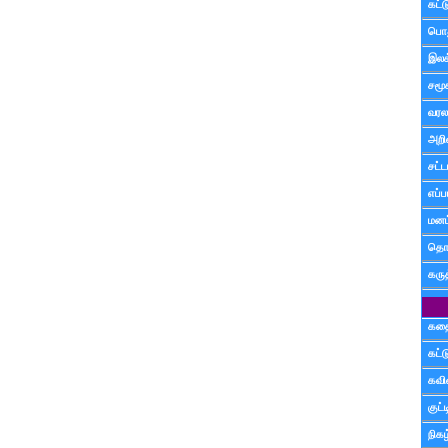
கட்
பொத
இலக
சமூ
வரல
அறி
சட்ட
எப்ப
மனம்
தொட
கரு
கத
கட்
கவ
குட
நிகழ