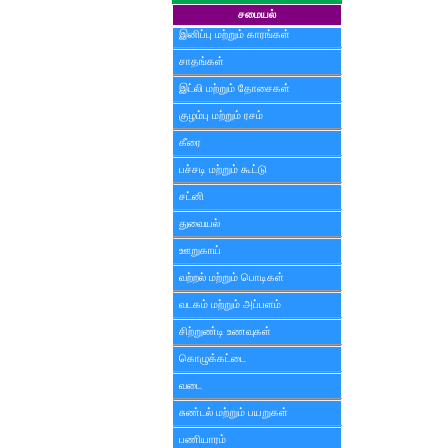
சமையல்
இனிப்பு மற்றும் காரங்கள்
சாதங்கள்
இட்லி மற்றும் தோசைகள்
குழம்பு மற்றும் ரசம்
கீரை
பச்சடி மற்றும் கூட்டு
சட்னி
துவையல்
ஊறுகாய்
வற்றல் மற்றும் பொடிகள்
வடகம் மற்றும் அப்பளம்
சிற்றுண்டி உணவுகள்
கொழுக்கட்டை
வடை
சுண்டல் மற்றும் பயறுகள்
பணியாரம்