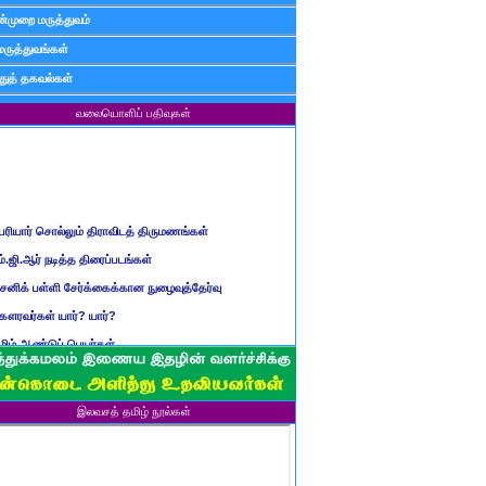
்முறை மருத்துவம்
மருத்துவங்கள்
ுத் தகவல்கள்
வலையொளிப் பதிவுகள்
ெரியார் சொல்லும் திராவிடத் திருமணங்கள்
ம்.ஜி.ஆர் நடித்த திரைப்படங்கள்
ைனிக் பள்ளி சேர்க்கைக்கான நுழைவுத்தேர்வு
ௌரவர்கள் யார்? யார்?
மிழ் ஆண்டுப் பெயர்கள்
ிள்ளையார் சுழி வந்தது எப்படி?
ருவது போவது, வந்தால் போகாது, போனால் வராது...?
ண்டைய படைப் பெயர்கள்
இலவசத் தமிழ் நூல்கள்
்ரீ அன்னை உணர்த்திய மலர்கள்
ாணவன் எப்படி இருக்க வேண்டும்?