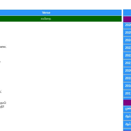
Verse
கவிதை
202
202
202
ல்லை.
202
202
ல
202
202
201
201
;
201
்தோம்
தி!
முன
ஆய்
ஆய்