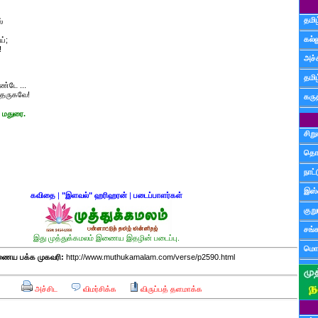
தமிழ
்
கல்ல
ய்;
!
அச்
தமி
ண்டே ...
. தருகவே!
கருத
 மதுரை.
சிற
தொ
நாட்
இஸ்
கவிதை
|
"இளவல்" ஹரிஹரன்
|
படைப்பாளர்கள்
குற
சங்
இது முத்துக்கமலம் இணைய இதழின் படைப்பு.
மொழ
ைய பக்க முகவரி:
http://www.muthukamalam.com/verse/p2590.html
அச்சிட
விமர்சிக்க
விருப்பத் தளமாக்க