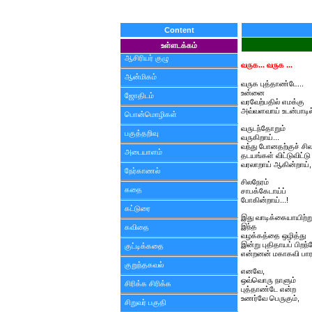
Content
உள்ளடக்கம்
ஆசிரியர் குழு
வருக... வருக ...
ஆன்மிகம்
வருக புத்தாண்டே...
உன்னை
ஜோதிடம்
வரவேற்பதில் எமக்கு
அவ்வளவாய் உடன்பாடி
பொன்மொழிகள்
வருடந்தோறும்
பகுத்தறிவு
வருகிறாய்...
வந்து போனதற்குச் சி
அடையாளம்
தடயங்கள் விட்டுவிட்டு
வரலாறாய் ஆகின்றாய்,
நேர்காணல்
சிலநேரம்
கதை
சாபக்கேடாய்ப்
போகின்றாய்...!
கட்டுரை
இது வாடிக்கையாயிற்று
இந்த
கவிதை
வழக்கத்தை ஒழித்து
இன்று புதிதாயப் பிறந
குட்டிக்கதை
என்றனன் மகாகவி பார
குறுந்தகவல்
எனவே,
ஒவ்வொரு நாளும்
சிரிக்க சிரிக்க
புத்தாண்டே என்ற
உணர்வே பெருகும்,
சிறுவர் பகுதி