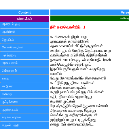
Content
Verse
கவித
உள்ளடக்கம்
ஆசிரியர் குழு
நீள் கனவொன்றில்...!
ஆன்மிகம்
காக்கைகள் நிறம் மாற
ஜோதிடம்
புறாவாகக் காண்கிறேன்
ஆமைகளாய்ச் சிட்டுக்குருவிகள்
பொன்மொழிகள்
ஊரின் குளம் மேநீர்த் தெட்டியாக மாற
வாலிபத்தை உடுத்தித் திரிகிறார்கள்
பகுத்தறிவு
தலைச் சாயங்களுடன் வயோதிகர்கள்
அடையாளம்
பகற்பொழுதில் சந்திரனும்
இரவில் சூரியனும் வலம் வருகிறது
நேர்காணல்
வானில்
வேறு கோணங்களில் திசைகளைக்
கதை
காட்டுகிறது திசைமானிகள்
கட்டுரை
நிலைக் கண்ணாடியில்
கருநிழலாய் விழுகிறது பிம்பங்கள்
கவிதை
எதிர் திசையில் உழல்கிறது
கடிகார முட்கள்
குட்டிக்கதை
பிரபஞ்சத்தில் ஜெனித்தவை எல்லாம்
குறுந்தகவல்
அதனதன் சுயத்தை இழந்து
வெவ்வேறு அரிதாரங்களுடன்
சிரிக்க சிரிக்க
முற்றிலும் மாறுபட்டிருக்கிறது
எனது நீள் கனவொன்றில்...
சிறுவர் பகுதி