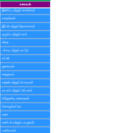
சமையல்
இனிப்பு மற்றும் காரங்கள்
சாதங்கள்
இட்லி மற்றும் தோசைகள்
குழம்பு மற்றும் ரசம்
கீரை
பச்சடி மற்றும் கூட்டு
சட்னி
துவையல்
ஊறுகாய்
வற்றல் மற்றும் பொடிகள்
வடகம் மற்றும் அப்பளம்
சிற்றுண்டி உணவுகள்
கொழுக்கட்டை
வடை
சுண்டல் மற்றும் பயறுகள்
பணியாரம்