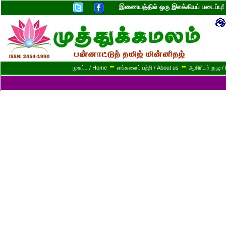
இணையத்தில் ஒரு இலக்கியப் படைப்ப
முகப்பு / Home
**
எங்களைப் பற்றி / About us
**
ஆசிரியர் குழு / 