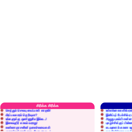
எரிப்பதா? புதைப்பதா?
எல்லாம் நன்மைக்கே.
அறிவை வைக்க மறந்துட்டானே...!
மனிதர்களது தகுதி 
சிரிக்க சிரிக்க
செத்தும் செலவு வைப்பாள் காதலி!
உள்ளங்கைகளில் ஏன
வீரப்பலகாரம் தெரியுமா?
இனிப்புப் பேச்சில்
உங்களுக்கு ஒண்ணுமே இல்ல...!
அழுது புலம்பி என்
இலையுதிர் காலம் வராது!
புகழ்ச்சிக்குப் பின்
கண்ணதாசனின் நகைச்சுவைகள்
கடவுளைக் காண உத
குறைச்சுத்தான் எடை போடறாரு...!
தகுதியில்லாதவருக
அவருக்கு ஒரு விவரமும் தெரியலடி!
உயரத்தில் இருந்தால