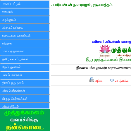
மகளிர் மட்டும்
- பாரியன்பன் நாகராஜன், குடியாத்தம்.
சமையல்
மருத்துவம்
புத்தகப் பார்வை
சுவையான தகவல்கள்
கவிதை
|
பாரியன்பன் நாகரா
சுற்றுலா
மின் புத்தகங்கள்
தமிழ் வலைப்பூக்கள்
இது முத்துக்கமலம் இணைய
தேன் துளிகள்
இணைய பக்க முகவரி:
http://www.mut
படைப்பாளர்கள்
அச்சிட
விமர்சிக்க
தினம் ஒரு தளம்
பரிசு பெற்றவர்கள்
விருது பெற்றவர்கள்
பரிசுத்திட்டம்