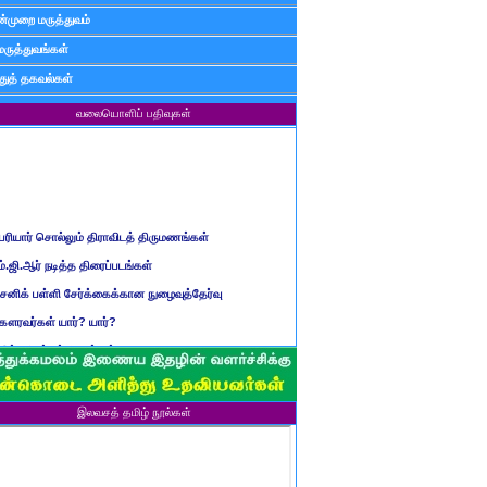
்முறை மருத்துவம்
மருத்துவங்கள்
ுத் தகவல்கள்
வலையொளிப் பதிவுகள்
ெரியார் சொல்லும் திராவிடத் திருமணங்கள்
ம்.ஜி.ஆர் நடித்த திரைப்படங்கள்
ைனிக் பள்ளி சேர்க்கைக்கான நுழைவுத்தேர்வு
ௌரவர்கள் யார்? யார்?
மிழ் ஆண்டுப் பெயர்கள்
ிள்ளையார் சுழி வந்தது எப்படி?
ருவது போவது, வந்தால் போகாது, போனால் வராது...?
இலவசத் தமிழ் நூல்கள்
ண்டைய படைப் பெயர்கள்
்ரீ அன்னை உணர்த்திய மலர்கள்
ாணவன் எப்படி இருக்க வேண்டும்?