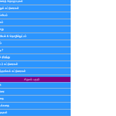
டுரைத் தொகுப்புகள்
ுக் கட்டுரைகள்
்கியம்
கம்
ாறு
வியல் & தொழில்நுட்பம்
ம்
டி?
 திறந்து
ர் கட்டுரைகள்
த்தரங்கக் கட்டுரைகள்
சிறுவர் பகுதி
ை
டுரை
ிதை
்டிக்கதை
்வுகள்