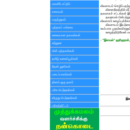
மகளிர் மட்டும்
விவசாயம் செழிப்பதற்
விளைநிலத்தில் வீட
சமையல்
தவமாகச் சட்டங்கள் இய
தவறாமல் பின்பற்றும
மருத்துவம்
விவசாயி உழைப்புக்கோர
விவசாயம் இயற்கைவ
புத்தகப் பார்வை
உவப்பாக முதல்வரெனும
உழைத்திடுவேன் மக்
சுவையான தகவல்கள்
- "இளவல்" ஹரிஹரன்,
சுற்றுலா
மின் புத்தகங்கள்
தமிழ் வலைப்பூக்கள்
தேன் துளிகள்
படைப்பாளர்கள்
தினம் ஒரு தளம்
பரிசு பெற்றவர்கள்
விருது பெற்றவர்கள்
இண
பரிசுத்திட்டம்