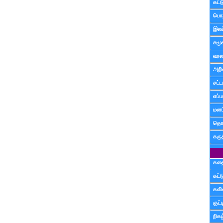
கட்
பொத
இலக
சமூ
வரல
அறி
சட்ட
எப்ப
மனம்
தொட
கரு
கத
கட்
கவ
குட
நிகழ