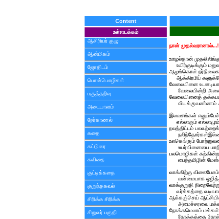
Content
உள்ளடக்கம்
ஆசிரியர் குழு
நான் முதல்வரானால்...!
ஆன்மிகம்
ஊழல்தான் முதலிலிங்கு
உயிர்குடிக்கும் மது
ஜோதிடம்
ஆழங்கொள் நர்நிலைக
ஆக்கிரமிப் களுக்கோர
பொன்மொழிகள்
வேலையினை உடனடியாய
வேலையின்றி அலைகி
பகுத்தறிவு
வேலையினைத் தக்கபடி
வியக்குவண்ணம் ஆட்
அடையாளம்
இலவசங்கள் எனும்பேச்ச
நேர்காணல்
எல்லாரும் எல்லாமும
நலத்திட்டம் பலவற்றைக
கதை
நலிந்தோர்கள்இல்லை
உலகெங்கும் போற்றுவண
கட்டுரை
உயர்வினையை மாநிலத
பலமொழிகள் கற்கின்ற 
கவிதை
பைந்தமிழின் மேன்
வாக்கிற்கு விலைபேசு
குட்டிக்கதை
வன்மையாக ஒழித்திட
வாக்குறுதி நிறைவேற்
குறுந்தகவல்
வர்க்கத்தை வடிவாக்
ஆக்கஞ்செய் ஆட்சியி
சிரிக்க சிரிக்க
அமைச்சரவை மக்கள்
நோக்கமெலாம் மக்கள்த
சிறுவர் பகுதி
நோக்கத்தை நோக்க