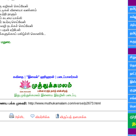
கு வழிகள் செய்வேன்
தமிழ
்டடிகள் விளையா வண்ணம்
ற்றி நாளும்
கல்ல
் கடமை யாக்கி
் உயர்வு செய்வேன்
அச்
ழி நடக்கச் செய்வேன்
் பதவி ஏற்பேன்
தமி
களுக்காய் மகிழ்ச்சி கொண்டே.
கருத
 மதுரை.
சிற
தொ
நாட்
கவிதை
|
"இளவல்" ஹரிஹரன்
|
படைப்பாளர்கள்
இஸ்
குற
இது முத்துக்கமலம் இணைய இதழின் படைப்பு.
சங்
ைய பக்க முகவரி:
http://www.muthukamalam.com/verse/p2673.html
மொழ
அச்சிட
விமர்சிக்க
விருப்பத் தளமாக்க