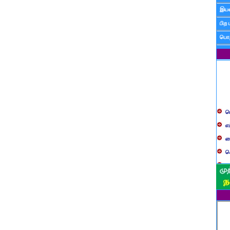
இயன
பிற 
பொத
ப
எ
ச
க
த
ப
வ
ப
ஸ
ம