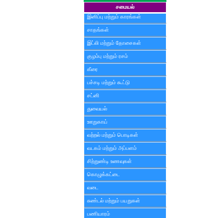
சமையல்
இனிப்பு மற்றும் காரங்கள்
சாதங்கள்
இட்லி மற்றும் தோசைகள்
குழம்பு மற்றும் ரசம்
கீரை
பச்சடி மற்றும் கூட்டு
சட்னி
துவையல்
ஊறுகாய்
வற்றல் மற்றும் பொடிகள்
வடகம் மற்றும் அப்பளம்
சிற்றுண்டி உணவுகள்
கொழுக்கட்டை
வடை
சுண்டல் மற்றும் பயறுகள்
பணியாரம்