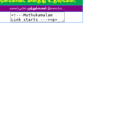
ுனைவர் தி. கல்பனாதேவி
வலைப்பூவில்
முத்துக்கமலம்
இணைக்க...
சிகலா தனசேகரன்
இளவல்" ஹரிஹரன்
ுனைவர். மு. பழனியப்பன்
ாசுகி நடேசன்
ா. காருண்யா
யல்பட்டி கண்ணன்
விதா பால்பாண்டி
ுதா தாமோதரன்
ாஜேஸ்வரி மணிகண்டன்
ாணிக்கவாசுகி செந்தில்குமார்