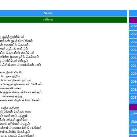
Verse
கவிதை
202
202
 ஒழித்து நிற்பேன்
வரக்கன் ஓடச் செய்வேன்
202
ள் தவறாய்க் கொண்ட
் ஆட்டங் காட்டும்
202
்த் தொடங்கி வைப்பேன்
ன்ற இளைஞர்க் கெல்லாம்
202
 அளிப்பேன் எங்கும்
சியினை அமைப்பேன் பாரீர்
202
ை நீக்கி விட்டே
202
் பெறுவ தற்கே
் கொணர்வேன் நாட்டில்
201
யெனும் நிலைகாண் பிப்பேன்
ம் கல்வி உள்ள
201
்தில் கொணர்வேன் எங்கும்
பாங்கைத் தந்து
201
மையினை அறியச் செய்வேன்
ம் வஞ்ச கத்தை
ுவேன் தேர்தல் கால
முன
றும் வண்ணம் ஆளும்
கி மக்கள் முன்னே
ஆய்
னைப் புரிவேன் ஆளும்
தம் அவையாய்ச் செய்வேன்
ஆய்
ம் உயர்வில் நோக்கும்
ாக நாளும் கொள்வேன்.