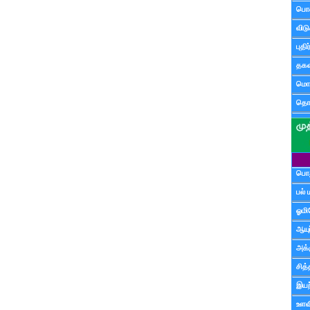
பொ
விட
புதி
தகவ
மொழ
தொ
பொத
பல் 
ஓமி
ஆயு
அக்க
சித்
இயற
உளவி