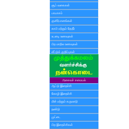
சூப் வகைகள்
பாயாசம்
குளிர்பானங்கள்
காபி மற்றும் தேநீர்
உடனடி உணவுகள்
பிற மாநில உணவுகள்
வீட்டுக் குறிப்புகள்
அசைவச் சமையல்
ஆட்டு இறைச்சி
கோழி இறைச்சி
மீன் மற்றும் கருவாடு
நண்டு
முட்டை
பிற இறைச்சிகள்