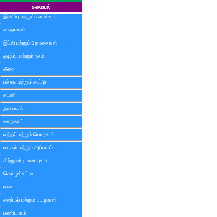
சமையல்
இனிப்பு மற்றும் காரங்கள்
சாதங்கள்
இட்லி மற்றும் தோசைகள்
குழம்பு மற்றும் ரசம்
கீரை
பச்சடி மற்றும் கூட்டு
சட்னி
துவையல்
ஊறுகாய்
வற்றல் மற்றும் பொடிகள்
வடகம் மற்றும் அப்பளம்
சிற்றுண்டி உணவுகள்
கொழுக்கட்டை
வடை
சுண்டல் மற்றும் பயறுகள்
பணியாரம்