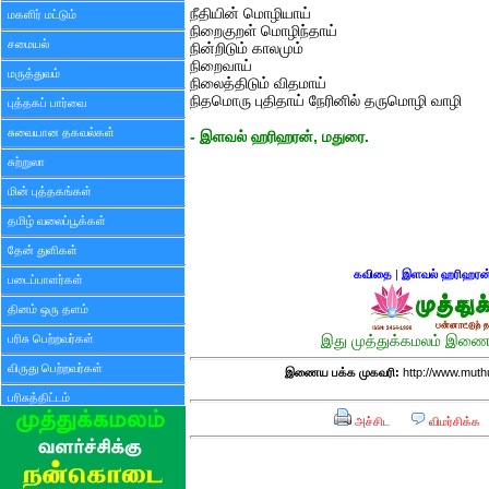
நீதியின் மொழியாய்
மகளிர் மட்டும்
நிறைகுறள் மொழிந்தாய்
சமையல்
நின்றிடும் காலமும்
நிறைவாய்
மருத்துவம்
நிலைத்திடும் விதமாய்
நிதமொரு புதிதாய் நேரினில் தருமொழி வாழி
புத்தகப் பார்வை
சுவையான தகவல்கள்
- இளவல் ஹரிஹரன், மதுரை.
சுற்றுலா
மின் புத்தகங்கள்
தமிழ் வலைப்பூக்கள்
தேன் துளிகள்
கவிதை
|
இளவல் ஹரிஹரன
படைப்பாளர்கள்
தினம் ஒரு தளம்
பரிசு பெற்றவர்கள்
இது முத்துக்கமலம் இணைய
விருது பெற்றவர்கள்
இணைய பக்க முகவரி:
http://www.mut
பரிசுத்திட்டம்
அச்சிட
விமர்சிக்க