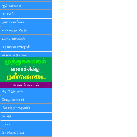
சூப் வகைகள்
பாயாசம்
குளிர்பானங்கள்
காபி மற்றும் தேநீர்
உடனடி உணவுகள்
பிற மாநில உணவுகள்
வீட்டுக் குறிப்புகள்
அசைவச் சமையல்
ஆட்டு இறைச்சி
கோழி இறைச்சி
மீன் மற்றும் கருவாடு
நண்டு
முட்டை
பிற இறைச்சிகள்