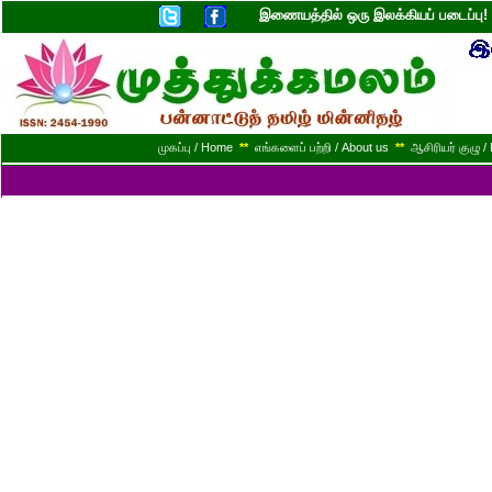
இணையத்தில் ஒரு இலக்கியப் படைப்ப
முகப்பு / Home
**
எங்களைப் பற்றி / About us
**
ஆசிரியர் குழு / 