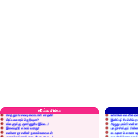
எரிப்பதா? புதைப்பதா?
எல்லாம் நன்மைக்கே.
அறிவை வைக்க மறந்துட்டானே...!
மனிதர்களது தகுதி 
சிரிக்க சிரிக்க
செத்தும் செலவு வைப்பாள் காதலி!
உள்ளங்கைகளில் ஏன
வீரப்பலகாரம் தெரியுமா?
இனிப்புப் பேச்சில்
உங்களுக்கு ஒண்ணுமே இல்ல...!
அழுது புலம்பி என்
இலையுதிர் காலம் வராது!
புகழ்ச்சிக்குப் பின்
கண்ணதாசனின் நகைச்சுவைகள்
கடவுளைக் காண உத
குறைச்சுத்தான் எடை போடறாரு...!
தகுதியில்லாதவருக
அவருக்கு ஒரு விவரமும் தெரியலடி!
உயரத்தில் இருந்தால