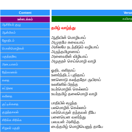
Content
Verse
கவித
உள்ளடக்கம்
ஆசிரியர் குழு
தமிழ் வாழ்த்து
ஆன்மிகம்
ஆதியின் மொழியாய்
ஜோதிடம்
அமுதமே சுவையாய்
அகிலமே நடந்திடும் வழியாய்
பொன்மொழிகள்
அருந்தமிழானாய்
அனைவரின் விழியாய்
பகுத்தறிவு
அழகுறச் செய்மொழி வாழி
அடையாளம்
ஓதிட எளிதாய்
நேர்காணல்
உணர்ந்திடப் புதிதாய்
ஊனொடு கலந்ததோ ருயிராய்
கதை
உலகினில் பிறந்த
கட்டுரை
உயர்மொழிக் கெல்லாம்
உயர்தமிழ் தலைமொழி வாழி
கவிதை
பாதியில் எழுந்த
குட்டிக்கதை
பலமொழிக் கெல்லாம்
குறுந்தகவல்
பகர்பொருள் தந்தவள் நீயே
பனையென வளர்ந்து
சிரிக்க சிரிக்க
பலபயன் அளித்த
பைந்தமிழ் மொழியெனுந் தாயே
சிறுவர் பகுதி