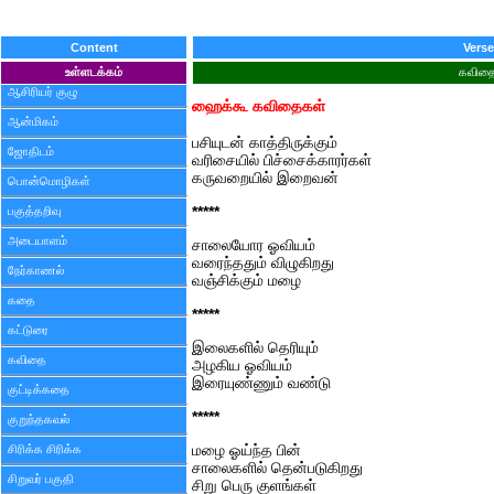
Content
Verse
உள்ளடக்கம்
கவித
ஆசிரியர் குழு
ஹைக்கூ கவிதைகள்
ஆன்மிகம்
பசியுடன் காத்திருக்கும்
ஜோதிடம்
வரிசையில் பிச்சைக்காரர்கள்
கருவறையில் இறைவன்
பொன்மொழிகள்
பகுத்தறிவு
*****
அடையாளம்
சாலையோர ஓவியம்
வரைந்ததும் விழுகிறது
நேர்காணல்
வஞ்சிக்கும் மழை
கதை
*****
கட்டுரை
இலைகளில் தெரியும்
கவிதை
அழகிய ஓவியம்
இரையுண்ணும் வண்டு
குட்டிக்கதை
*****
குறுந்தகவல்
சிரிக்க சிரிக்க
மழை ஓய்ந்த பின்
சாலைகளில் தென்படுகிறது
சிறுவர் பகுதி
சிறு பெரு குளங்கள்