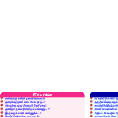
எரிப்பதா? புதைப்பதா?
எல்லாம் நன்மைக்கே.
அறிவை வைக்க மறந்துட்டானே...!
மனிதர்களது தகுதி 
செத்தும் செலவு வைப்பாள் காதலி!
உள்ளங்கைகளில் ஏன
வீரப்பலகாரம் தெரியுமா?
இனிப்புப் பேச்சில்
உங்களுக்கு ஒண்ணுமே இல்ல...!
அழுது புலம்பி என்
இலையுதிர் காலம் வராது!
புகழ்ச்சிக்குப் பின்
சிரிக்க சிரிக்க
கண்ணதாசனின் நகைச்சுவைகள்
கடவுளைக் காண உத
குறைச்சுத்தான் எடை போடறாரு...!
தகுதியில்லாதவருக
அவருக்கு ஒரு விவரமும் தெரியலடி!
உயரத்தில் இருந்தால
குனிஞ்ச தலை நிமிராத பொண்ணு...?
ராமன் ராவணனிடம் 
இடத்தைக் காலி பண்ணுங்க...!
அழியப் போவதில்
சொறி சிரங்குக்கு ஒரு பாடல்!
கழுதைக்குக் கிடைக
மாமியாரு பச்சைக்கிளி மாதிரி!
எல்லாம் ஒரு கோவண