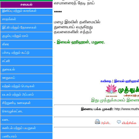
எசமானரைத் தேடி நாய்
சமையல்
இனிப்பு மற்றும் காரங்கள்
*****
சாதங்கள்
மழை இரவின் தனிமையில்
துணையாய் வருகிறது
இட்லி மற்றும் தோசைகள்
தவளைகளின் சத்தம்
குழம்பு மற்றும் ரசம்
- இளவல் ஹரிஹரன், மதுரை.
கீரை
பச்சடி மற்றும் கூட்டு
சட்னி
துவையல்
ஊறுகாய்
கவிதை
|
இளவல் ஹரிஹரன
வற்றல் மற்றும் பொடிகள்
வடகம் மற்றும் அப்பளம்
இது முத்துக்கமலம் இணைய
சிற்றுண்டி உணவுகள்
இணைய பக்க முகவரி:
http://www.mut
கொழுக்கட்டை
வடை
அச்சிட
விமர்சிக்க
சுண்டல் மற்றும் பயறுகள்
பணியாரம்