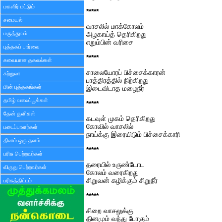
மகளிர் மட்டும்
*****
சமையல்
வாசலில் மாக்கோலம்
மருத்துவம்
அழகாய்த் தெரிகிறது
எறும்பின் வரிசை
புத்தகப் பார்வை
*****
சுவையான தகவல்கள்
சாலையோரப் பிச்சைக்காரன்
சுற்றுலா
பாத்திரத்தில் நிற்கிறது
மின் புத்தகங்கள்
இடைவிடாத மழைநீர்
தமிழ் வலைப்பூக்கள்
*****
தேன் துளிகள்
கடவுள் முகம் தெரிகிறது
கோவில் வாசலில்
படைப்பாளர்கள்
நாய்க்கு இரையிடும் பிச்சைக்காரி
தினம் ஒரு தளம்
*****
பரிசு பெற்றவர்கள்
தரையில் உருண்டோட
விருது பெற்றவர்கள்
கோலம் வரைகிறது
சிறுவன் கழிக்கும் சிறுநீர்
பரிசுத்திட்டம்
*****
சிறை வாசலுக்கு
தினமும் வந்து போகும்