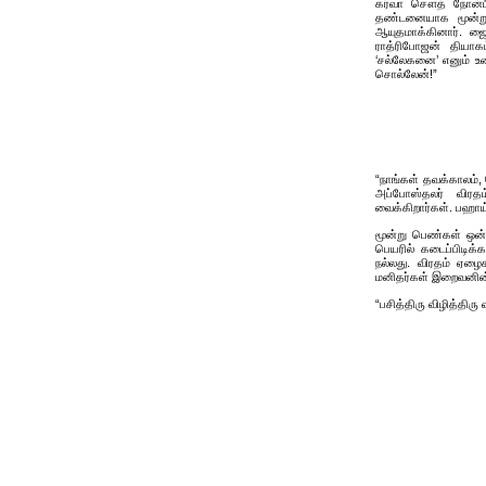
கர்வா சௌத் நோன்பிர
தண்டனையாக மூன்று 
ஆயுதமாக்கினார். ஜ
ராத்ரிபோஜன் தியா
‘சல்லேகனை’ எனும் உண
சொல்லேன்!”
“நாங்கள் தவக்காலம், 
அப்போஸ்தலர் விரதம
வைக்கிறார்கள். பஹாய்
மூன்று பெண்கள் ஒன்
பெயரில் கடைப்பிடிக்க
நல்லது. விரதம் ஏழை
மனிதர்கள் இறைவனின் 
“பசித்திரு விழித்திரு