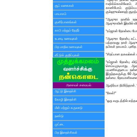
ஈஷிக்கொள்வோம். 
சூப் வகைகள்
காண்போம். குடும்ப
குல்ஹுவல்லாஹ் சூரத
பாயாசம்
“ஆஷுரா நாளில் உறவ
குளிர்பானங்கள்
ஆஷுராவின் இரவில் வி
காபி மற்றும் தேநீர்
“ரம்ஜான் நோன்பை ப
உடனடி உணவுகள்
“ஆஷுரா நோன்பு கட்ட
பத்தாவது நாள் ஆஷுர
நபிகள் நாயகம். புனி
பிற மாநில உணவுகள்
“சிறப்பான தகவல்கள் 
வீட்டுக் குறிப்புகள்
“ரம்ஜான் நோன்பு வ
செய்யமுடியாது. ஆ
பயணிகளுடைய நன்மை 
இருந்தவருக்கு 60 ஆண
நன்மை. நோயாளிகளை சந
அசைவச் சமையல்
ஆஷிர்யா நிமிர்ந்தாள்
ஆட்டு இறைச்சி
“கேள்!”
கோழி இறைச்சி
“ஒரு வருடத்தில் எத்
மீன் மற்றும் கருவாடு
நண்டு
முட்டை
பிற இறைச்சிகள்