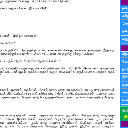
ு மறுத்தாள். “எனக்குப் பழம் வேண்டாம் நான் நோன்பு”
ொல்ற? ரம்ஜான் நோன்பு இப்ப வராதே!”
தமிழ
கல்ல
அச்
தமி
 நோன்பு. இன்றும் நாளையும்!”
கருத
றால் என்ன?”
ுவாக குறிப்பிட்ட நேரத்துக்கு உணவு உண்ணாமை அல்லது உணவைக் குறைத்தல். இது ஒரு
லை மற்றும் பிற புலன் அடக்கக் கட்டுப்பாடு மனிதருக்கு நல்லது!” சவ்பியா.
சிற
்விபட்டிருக்கிறேன். அதென்ன ஆஷுரா நோன்பு?”
தொ
் மாதத்தின் பத்தாவது நாளைக் குறிக்கும். அரபு மொழியில் அஷரா என்பது பத்தைக்
நாட்
ய நாட்காட்டியின் முதல் மாதம் மொஹரம் ஆகும். எங்களைப் பொறுத்தவரை மொஹரம் மாதம்
”
இஸ்
குற
ஹரம். முஹர்ரம் மாதத்தின் பத்தாம் நாளில் மூஸா நபிகளையும், அவரது தோழர்களையும்
சங்
ன் பிர்அவ்னிடமிருந்து காப்பாற்றினான். அதேக் கடலில் பிர்அவ்னையும், அவனது படை
 மூழ்கடித்தான். அதற்கு நன்றி செலுத்தும் விதமாய் மூஸா நபியின் சமூகத்தினர் ஆஷுரா
மொழ
ப்பல் கரை ஒதுங்கி மக்கள் பாதுகாப்பாய்க் கரை இறங்கினர். அதற்கு நன்றி செலுத்தும்
ிய மக்கள் ஆஷுரா நோன்பு வைத்தனர். “ஆஷுரா நாளில்தான் வானம், பூமி, சூரியன்,
நரகம் படைக்கப்பட்டன. முதல் மழை ஆஷுரா நாளில்தான் பெய்தது. ஆதம் ஹவ்வா
ரா நாளில். அவர்கள் சுவர்க்கம் சென்றதும் இதே நாளில். இத்ரீஸ் நபிகள் வானுக்கு