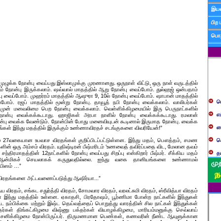
இயன
பிற 
பொத
 முழுக்க நோன்பு வைப்பது இஸ்லாமுக்கு முரணானது. ஒருநாள் விட்டு, ஒரு நாள் வருடத்தில்
ம் நோன்பு இருக்கலாம். ஷவ்வால் மாதத்தில் ஆறு நோன்பு வைப்போம். துல்ஹஜ் ஒன்பதாம்
ப
ு வைப்போம். முஹர்ரம் மாதத்தில் ஆஷுரா 9, 10ல் நோன்பு வைப்போம். ஷாபான் மாதத்தில்
போம். ரஜப் மாதத்தில் மூன்று நோன்பு. தாவூத் நபி நோன்பு வைக்கலாம். வாலிபர்கள்
எ
முன் மனவலிமை பெற நோன்பு வைக்கலாம். வெள்ளிக்கிழமையில் இரு பெருநாட்களில்
ோன்பு வைக்கக்கூடாது. ஹாஜிகள் அரபா நாளில் நோன்பு வைக்கக்கூடாது. ரமலான்
ச
ோன்பு வைக்க வேண்டும். நோன்பின் போது மனைவியுடன் கூடினால் இருமாத நோன்பு. வைக்க
்கள் இந்து மதத்தில் இருக்கும் உண்ணாவிரதச் சடங்குகளை விவரியேன்!”
க
ல் 27வகையான உபவாச விரதங்கள் குறிப்பிடப்பட்டுள்ளன. இந்து மதம், பௌத்தம், சமண
த
களின் ஒரு அம்சம் விரதம். யுதிஷ்டிரன் பீஷ்மரிடம் ‘உணவைத் தவிர்ப்பதை விட, மேலான தவம்
 சந்திரமாதத்தின் 12நாட்களில் நோன்பு வைப்பது சிறப்பு என்கிறார் பீஷ்மர். சீக்கிய மதம்
ப
ன்மிகச் செயலாகக் கருதுவதில்லை. ஐந்து வகை தானியங்களை உண்ணாமல்
யிஸம் …”
வ
 விரதங்களை அட்டவணைப்படுத்து ஆஷிர்யா...”
ப
 விரதம், சங்கட சதுர்த்தி விரதம், சோமவார விரதம், வரலட்சுமி விரதம், ஸ்ரீவித்யா விரதம்
ஸ
 இந்து மதத்தில் உள்ளன. ஏகாதசி, பிரதோஷம், பூர்ணிமா போன்ற நாட்களில் இந்துகள்
பட்ட நம்பிக்கை மற்றும் இஷ்ட தெய்வத்தைப் பொறுத்து வாரத்தின் சில நாட்கள் இந்துக்கள்
ம
க்தர்கள் திங்கட்கிழமை விஷ்ணு பக்தர்கள் வியாழக்கிழமை, மாரியம்மனுக்கு செவ்வாய்
 சனிக்கிழமை நோன்பிருப்பர். திருமணமான பெண்கள், கணவரின் நீண்ட ஆயுளுக்கான
ம