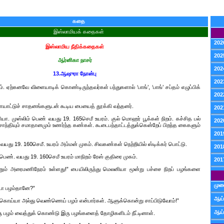
கதை
இஸ்லாமியக் கதைகள்
202
இஸ்லாமிய நீதிக்கதைகள்
202
ஆர்னிகா நாசர்
202
13.ஆஷுரா நோன்பு
202
ம். ஏற்கனவே விளையாடிக் கொண்டிருந்தவர்கள் பந்துகளால் ‘பாங்’, ‘பாங்’ சப்தம் எழுப்பிக்
202
யாட்டுச் சாதனங்களுடன் கூடிய பையைத் தூக்கி வந்தனர்.
202
யா. முஸ்லிம் பெண் வயது 19. 165செமீ உயரம். குல் மொஹர் பூக்கள் நிறம். கச்சித பல்
202
 சாந்தியும் சமாதானமும் உணர்ந்த கண்கள். கூடைபந்தாட்டத்துக்கென்றேப் பிறந்த கைகளும்
201
யது 19. 160செமீ. உயரம் அம்மன் முகம். சிவகண்கள் நெற்றியில் ஸ்டிக்கர் பொட்டு.
201
ெண். வயது 19. 160செமீ உயரம் மாநிறம் ரேஸ் குதிரை முகம்.
201
ும் அரைமணிநேரம் உள்ளது!” பையிலிருந்து மெலனியா மூன்று பச்சை நிறப் பழங்களை
முன
ோ பழம்தானே?”
ஆய்
கொய்யா அல்து வெண்ணெய் பழம் என்பார்கள். ஆளுக்கொன்று சாப்பிடுவோம்!”
ஆய்
 பழம் வைத்துக் கொண்டு இரு பழங்களைத் தோழிகளிடம் நீட்டினாள்.