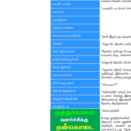
சவ்பியா வேண்டாமென்ற
மகளிர் மட்டும்
“யாருகிட்டடி பொய் ச
சமையல்
மருத்துவம்
புத்தகப் பார்வை
சுவையான தகவல்கள்
“நான் இருப்பது ஆஷுரா
சுற்றுலா
“அது சரி, நோன்பு என்
மின் புத்தகங்கள்
“நோன்பு என்பது பொத
சமயச்சடங்கு. உண்ணாநி
தமிழ் வலைப்பூக்கள்
“ரம்ஜான் நோன்பு கேள
தேன் துளிகள்
“ஆஷுரா தினம் மொஹரம
குறிக்கும். இஸ்லாமி
படைப்பாளர்கள்
மிகமிகப் புனிதமானது!
தினம் ஒரு தளம்
“அப்படியா?”
பரிசு பெற்றவர்கள்
“அல்லாவின் மாதம் மொ
கடலைப் பிளந்து இறைவ
விருது பெற்றவர்கள்
வீரர்களையும் இறைவன்
நோன்பு நோற்றார்கள்.
பரிசுத்திட்டம்
“பிரளயத்தின்
போது நூஹ்நபிகளின் க
விதமாய் கரை ஒதுங்க
சந்திரன், சுவனம் 
படைக்கப்பட்டது ஆஷு