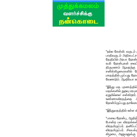
“நல்ல கேள்வி. வருடம்
பாதிவருடம் அதிகபட்ச
தேதியில் அரபா நோன்ப
உபரி நோன்புகள் வைப்
திருமணம் ஆவதற்கு 
சனிக்கிழமைகளில் ந
மாதத்தில் முப்பது ந
வேணடும். ஆஷிர்யா உங
“இந்து மத புரணத்தி
மதங்களில் துறவு மரபு
ஏதுமில்லை’ என்கிறார்.
உண்ணாவிரதத்தை ஆ
நோன்பிருப்பது தாவோ
“இந்துமதத்தில் உள்ள
“பாவை நோன்பு, ஆதித்ய
போன்ற பல விரதங்கள்
விரதமிருப்பர். தனிப்
விரதமிருப்பர். சிவப
கிழமை, அனுமனுக்கு