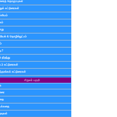
டுரைத் தொகுப்புகள்
ுக் கட்டுரைகள்
்கியம்
கம்
ாறு
வியல் & தொழில்நுட்பம்
ம்
டி?
 திறந்து
ர் கட்டுரைகள்
த்தரங்கக் கட்டுரைகள்
சிறுவர் பகுதி
ை
டுரை
ிதை
்டிக்கதை
்வுகள்