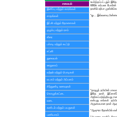
உயர்த்தப்பட்டதும் இதே
சமையல்
680ல் கர்பலா போரின
நாளில் ஷிபா முஸ்லிம்க
இனிப்பு மற்றும் காரங்கள்
“ஓ… இவ்வளவு பின்
சாதங்கள்
இட்லி மற்றும் தோசைகள்
குழம்பு மற்றும் ரசம்
கீரை
பச்சடி மற்றும் கூட்டு
சட்னி
துவையல்
ஊறுகாய்
வற்றல் மற்றும் பொடிகள்
வடகம் மற்றும் அப்பளம்
சிற்றுண்டி உணவுகள்
“தாவூத் நபியின் பாவம
கொழுக்கட்டை
இதே நாள். இப்ராகீம
அதிகப்படுத்தியது ஈஸ
என்பது எங்கள் நம்
வடை
அருமையான நாள் ஆஷு
சுண்டல் மற்றும் பயறுகள்
“ஆஷுரா நோன்பில் என
பணியாரம்
“ஆஷுரா நாளில் நோன்