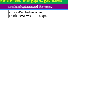
சிகலா தனசேகரன்
வலைப்பூவில்
முத்துக்கமலம்
இணைக்க...
இளவல்" ஹரிஹரன்
ுனைவர். மு. பழனியப்பன்
ாசுகி நடேசன்
ா. காருண்யா
யல்பட்டி கண்ணன்
விதா பால்பாண்டி
ுதா தாமோதரன்
ாஜேஸ்வரி மணிகண்டன்
ாணிக்கவாசுகி செந்தில்குமார்