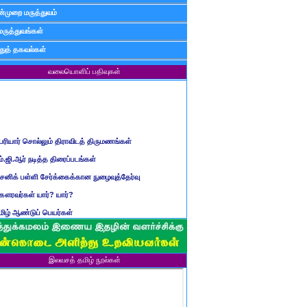
்முறை மருத்துவம்
மருத்துவங்கள்
ுத் தகவல்கள்
வலையொளிப் பதிவுகள்
ெரியார் சொல்லும் திராவிடத் திருமணங்கள்
ம்.ஜி.ஆர் நடித்த திரைப்படங்கள்
ைனிக் பள்ளி சேர்க்கைக்கான நுழைவுத்தேர்வு
ௌரவர்கள் யார்? யார்?
மிழ் ஆண்டுப் பெயர்கள்
ிள்ளையார் சுழி வந்தது எப்படி?
ருவது போவது, வந்தால் போகாது, போனால் வராது...?
ண்டைய படைப் பெயர்கள்
இலவசத் தமிழ் நூல்கள்
்ரீ அன்னை உணர்த்திய மலர்கள்
ாணவன் எப்படி இருக்க வேண்டும்?
ரம் என்பதன் பொருள் என்ன?