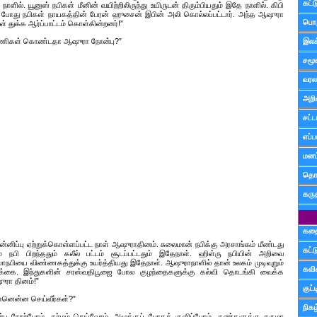
கட்
 நாளில். யூனுஸ் நபிகள் மீனின் வயிற்றிலிருந்து உயிருடன் திரும்பியதும் இதே நாளில். கிபி
் போது நபிகள் நாயகத்தின் பேரன் ஹுசைன் இபின் அலி கொல்லப்பட்டார். அந்த ஆஷுரா
பொத
ள் துக்க ஆர்ப்பாட்டம் கொள்கின்றனர்!”
னணிகள் கொண்டதா ஆஷுரா நோன்பு?”
இலக
சமூ
வரல
அறி
சட்ட
எப்ப
மனம்
தொட
கரு
கத
ன்னிப்பு ஏற்றுக்கொள்ளப்பட்ட நாள் ஆஷுராதினம். சுலைமான் நபிக்கு அரசாங்கம் மீண்டது
கட்
் நபி பிறந்ததும் கலீல் பட்டம் சூடப்பட்டதும் இதேநாள். ஹிள்ரு நபியின் அறிவை
ாநபியை விண்ணகத்துக்கு உயர்த்தியது இதேநாள். ஆஷுராநாளில் தான் உலகம் முடிவுறும்
கவ
பிக்கை. இந்துகளின் சரஸ்வதிபூஜை போல குழந்தைகளுக்கு கல்வி தொடங்கி வைக்க
ரா தினம்!”
குட
்னென்ன செய்வீர்கள்?”
நிகழ
பு நோற்போம். தர்மம் செய்வோம். அழுக்குப் போகக் குளிப்போம். கண்களுக்கு சுருமா