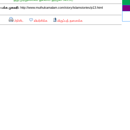
ச
க்க முகவரி:
http://www.muthukamalam.com/story/islamstories/p13.html
"
ம
அச்சிட
விமர்சிக்க
விருப்பத் தளமாக்க
வ
ப
வ
க
ச
ர
ம