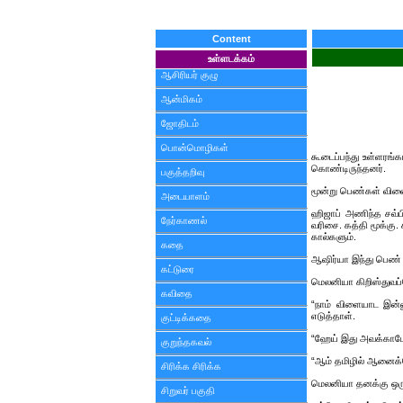
Content
உள்ளடக்கம்
ஆசிரியர் குழு
ஆன்மிகம்
ஜோதிடம்
பொன்மொழிகள்
கூடைப்பந்து உள்ளரங்க
கொண்டிருந்தனர்.
பகுத்தறிவு
மூன்று பெண்கள் விளை
அடையாளம்
ஹிஜாப் அணிந்த சவ்பி
நேர்காணல்
வரிசை. கத்தி மூக்கு.
கால்களும்.
கதை
ஆஷிர்யா இந்து பெண் வ
கட்டுரை
மெலனியா கிறிஸ்துவப்ப
கவிதை
“நாம் விளையாட இன்ன
எடுத்தாள்.
குட்டிக்கதை
“ஹேய் இது அவக்காட
குறுந்தகவல்
“ஆம் தமிழில் ஆனைக்
சிரிக்க சிரிக்க
மெலனியா தனக்கு ஒரு
சிறுவர் பகுதி