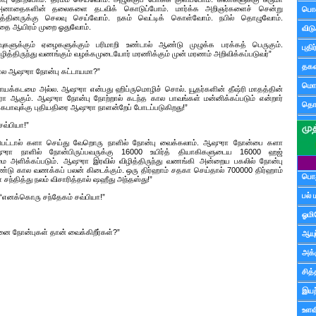
அனாதைகளின் தலைகளை தடவிக் கொடுப்போம். மார்க்க அறிஞர்களைச் சென்று
பொ
பத்தினருக்கு செலவு செய்வோம். நகம் வெட்டிக் கொள்வோம். நபில் தொழுவோம்.
்தை ஆயிரம் முறை ஓதுவோம்.
விட
ுகளுக்கும் ஏழைகளுக்கும் பரிமாறி உண்டால் ஆண்டு முழுக்க பரக்கத் பெருகும்.
புதி
ழித்திருந்து வணங்கும் வழக்கமுடையோர் மரணிக்கும் முன் மரணம் அறிவிக்கப்படுவர்”
தகவ
ோல ஆஷுரா நோன்பு கட்டாயமா?”
மொழ
ாயக்கடமை அல்ல. ஆஷுரா என்பது ஹிப்ருமொழிச் சொல். யூதர்களின் தீஷ்ரி மாதத்தின்
ா ஆகும். ஆஷுரா நோன்பு நோற்றால் கடந்த கால பாவங்கள் மன்னிக்கப்படும் என்றார்
தொ
த கபாவுக்கு புதியதிரை ஆஷுரா நாளன்றேப் போடப்படுகிறது!”
சவ்பியா!”
ிடுபட்டால் களா செய்து வேறொரு நாளில் நோன்பு வைக்கலாம். ஆஷுரா நோன்பை களா
ஷுரா நாளில் நோன்பிருப்பவருக்கு 16000 உயிர்த் தியாகிகளுடைய 16000 ஹஜ்
அளிக்கப்படும். ஆஷுரா இரவில் விழித்திருந்து வணங்கி அன்றைய பகலில் நோன்பு
்டு கால வணக்கப் பலன் கிடைக்கும். ஒரு திர்ஹாம் சதகா செய்தால் 700000 திர்ஹாம்
பொத
்தித்து நலம் விசாரித்தால் ஷஹீது அந்தஸ்து!”
பல் 
. “எனக்கொரு சந்தேகம் சவ்பியா!”
ஓமி
தனை நோன்புகள் தான் வைக்கிறீர்கள்?”
ஆயு
அக்க
சித்
இயற
உளவி