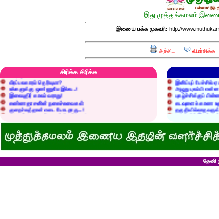
இது முத்துக்கமலம் இணைய
இணைய பக்க முகவரி:
http://www.muthukam
அச்சிட
விமர்சிக்க
எரிப்பதா? புதைப்பதா?
எல்லாம் நன்மைக்கே.
அறிவை வைக்க மறந்துட்டானே...!
மனிதர்களது தகுதி 
செத்தும் செலவு வைப்பாள் காதலி!
உள்ளங்கைகளில் ஏன
சிரிக்க சிரிக்க
வீரப்பலகாரம் தெரியுமா?
இனிப்புப் பேச்சில்
உங்களுக்கு ஒண்ணுமே இல்ல...!
அழுது புலம்பி என்
இலையுதிர் காலம் வராது!
புகழ்ச்சிக்குப் பின்
கண்ணதாசனின் நகைச்சுவைகள்
கடவுளைக் காண உத
குறைச்சுத்தான் எடை போடறாரு...!
தகுதியில்லாதவருக
அவருக்கு ஒரு விவரமும் தெரியலடி!
உயரத்தில் இருந்தால
குனிஞ்ச தலை நிமிராத பொண்ணு...?
ராமன் ராவணனிடம் 
இடத்தைக் காலி பண்ணுங்க...!
அழியப் போவதில்
சொறி சிரங்குக்கு ஒரு பாடல்!
கழுதைக்குக் கிடைக
மாமியாரு பச்சைக்கிளி மாதிரி!
எல்லாம் ஒரு கோவண
மாபாவியோர் வாழும் மதுரை
சிங்கத்திற்கு வாழை
இளைய பெண்ணைக் கட்டித் தருவீங்களா?
வலை வீசிப் பிடித்
ஸ்ரீரங்கத்து யானைக்கு நாமம்!
சாவிலிருந்து தப்பி
தேனி ம
அகிலாவை அபின்னு கூப்பிடுறியே...?
இறை வழிபாட்டிற்கு 
ஆறு தலையுடன் தூங்க முடியுமா?
கல்லெறிந்தவனுக்க
கவிஞரை விடக் கலைஞர்?
சிவபெருமான் முன்ப
பேயைப் பார்க்க ஒரு வாய்ப்பு!
வீண் புகழ்ச்சிக்க
கடைசியாகக் கிடைத்த தகவல்!
ராமன் எப்படி ராமச்
மூன்றாம் தர ஆட்சி
அக்காவை மணந்த
பெயர்தான் கெட்டுப் போகிறது!
சிவபெருமான் செய்
தபால்காரர் வேலை!
இராமன் சாப்பாட்ட
எலிக்கு ஊசி போட்டாச்சா?
சொர்க்கத்திற்குள்