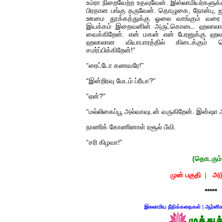
உம்ரா நிறைவேற்ற உதவுவேன். இஸ்லாமியர்களுக
பிரதான பங்கு தருவேன். தொழுகை, நோன்பு, ஜக
ஊமை தூக்கத்துக்கு ஓலை வாங்கும் வரை தொ
இயக்கம் இறைவனின் அருட்கொடை. ஹலாலான 
வைக்கிறேன். என் மகன் என் பேரனுக்கு ஹல
ஹலாலான வியாபாரத்தில் கிடைக்கும்
சமர்ப்பிக்கிறேன்!”
“ரைட்டோ கணவரே!”
“இன்றிரவு மேடம் ப்ரீயா?”
“ஏன்?”
“மல்லிகைப்பூ அல்வாவுடன் வருகிறேன். இன்ஷா 
நாணிக் கோணினாள் ரசூல் பீவி.
“சரி கிழவா!”
(தொடரும்.
முன் பகுதி
|
அட
*****
இசுலாமிய நீதிக்கதைகள்
|
ஆர்னிக