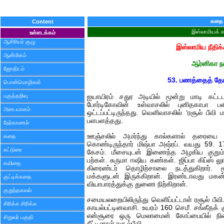
கதை
Content
இஸ்லாமியக்
உள்ளடக்கம்
ஆசிரியர் குழு
இஸ்லாமிய நீதி
ஆன்மிகம்
ஆர்னிகா ந
ஜோதிடம்
53. பணத்தைத் தே
பொன்மொழிகள்
பகுத்தறிவு
ஐயாயிரம் சதுர அடியில் மூன்று மாடி கட்டடம
போர்டிகோவின் உள்வாசலில் புனிதகாபா பள
அடையாளம்
ஒட்டப்பட்டிருந்தது. வெளிவாசலில் ‘ரசூல் பீவி
பளபளத்தது.
நேர்காணல்
ஊஞ்சலில் அமர்ந்து கால்களால் தரையை
கதை
கொண்டிருந்தார் மிஷ்பா அஷ்ரப். வயது 59. 1
கட்டுரை
கேசம். மீசையுடன் இணைந்த அழகிய குறும்த
பற்கள். சுருமா ஈஷிய கண்கள். ஜிப்பா கிப்ஸ் 
கவிதை
கிரைண்டர் தொழிற்சாலை நடத்துகிறார்.
மக்களுடன் இருக்கிறான். இரண்டாவது மகன் 
குட்டிக்கதை
வியாபாரத்துக்கு துணை நிற்கிறான்.
குறுந்தகவல்
சமையலறையிலிருந்து வெளிப்பட்டாள் ரசூல் பீவ
சிரிக்க சிரிக்க
காயல்பட்டினவாசி. உயரம் 160 செமீ. சங்கீதக் 
என்சூரை ஒரு மெலாமைன் கோப்பையில் நி
சிறுவர் பகுதி
நீட்டினாள் ரசூல்பீவி.