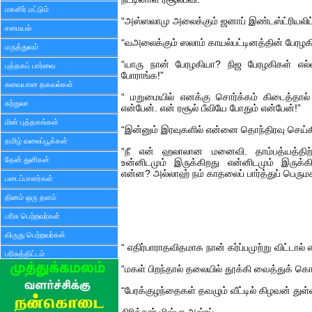
மகளிர் மட்டும்
“அஸ்ஸலாமு அலைக்கும் ஜனாப் இண்டஸ்ட்ரியலிட்
சமையல்
“வஅலைக்கும் ஸலாம் காயல்பட்டினத்தின் பேரழக
மருத்துவம்
“யாரு நான் பேரழகியா? நிஜ பேரழகிகள் எல்ல
புத்தகப் பார்வை
போராங்க!”
சுவையான தகவல்கள்
“ மறுமையில் எனக்கு சொர்க்கம் கிடைத்த
சுற்றுலா
என்பேன். என் ரசூல் பீவியே போதும் என்பேன்!”
மின் புத்தகங்கள்
“இன்னும் இரவுகளில் என்னை தொந்திரவு செய்கிற
தமிழ் வலைப்பூக்கள்
“நீ என் ஹலாலான மனைவி. தாம்பத்யத்திற்க
தேன் துளிகள்
உன்னிடமும் இருக்கிறது என்னிடமும் இருக்
என்ன? அல்லாஹ் நம் காதலைப் பார்த்துப் பெரும
படைப்பாளர்கள்
தினம் ஒரு தளம்
பரிசு பெற்றவர்கள்
விருது பெற்றவர்கள்
“ எதிர்பாராதவிதமாக நான் கர்ப்பமுற்று விட்டால்
பரிசுத்திட்டம்
“மகள் பிறந்தால் தலையில் தூக்கி வைத்துக் க
“பேரக்குழந்தைகள் தவழும் வீட்டில் கிழவன் துள