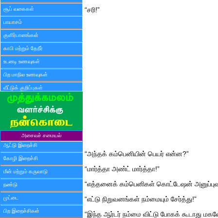
சூப் வகைகள்
“சரி!”
பாயாசம்
குளிர்பானங்கள்
காபி மற்றும் தேநீர்
உடனடி உணவுகள்
பிற மாநில உணவுகள்
வீட்டுக் குறிப்புகள்
அசைவச் சமையல்
ஆட்டு இறைச்சி
“அந்தக் கம்பெனியின் பெயர் என்ன?”
கோழி இறைச்சி
“மார்த்தா அண்ட் மார்த்தா!”
மீன் மற்றும் கருவாடு
“எத்தனைக் கம்பெனிகள் கொட்டேஷன் அனுப்புவார்
நண்டு
முட்டை
“எட்டு நிறுவனங்கள் நம்மையும் சேர்த்து!”
பிற இறைச்சிகள்
“இந்த ஆர்டர் நம்மை விட்டு போகக் கூடாது மகன