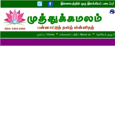
இணையத்தில் ஒரு இலக்கியப் படைப்ப
முகப்பு / Home
**
எங்களைப் பற்றி / About us
**
ஆசிரியர் குழு / 