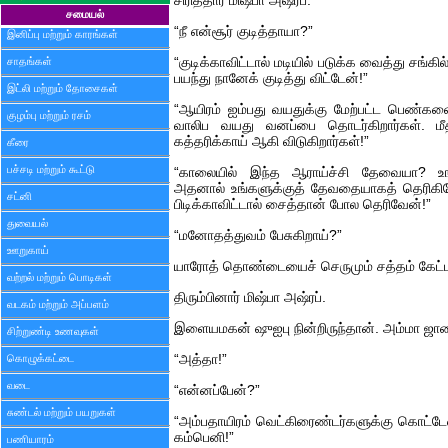
சிரித்தார் மிஷ்பா அஷ்ரப்.
சமையல்
“நீ என்சூர் குடித்தாயா?”
இனிப்பு மற்றும் காரங்கள்
சாதங்கள்
“குடிக்காவிட்டால் மடியில் படுக்க வைத்து சங்கி
பயந்து நானேக் குடித்து விட்டேன்!”
இட்லி மற்றும் தோசைகள்
“ஆயிரம் ஐம்பது வயதுக்கு மேற்பட்ட பெண்களை
குழம்பு மற்றும் ரசம்
வாலிப வயது வனப்பை தொடர்கிறார்கள். மீதி
கத்தரிக்காய் ஆகி விடுகிறார்கள்!”
கீரை
பச்சடி மற்றும் கூட்டு
“காலையில் இந்த ஆராய்ச்சி தேவையா? உங்கள
அதனால் உங்களுக்குத் தேவதையாகத் தெரிகிற
சட்னி
பிடிக்காவிட்டால் சைத்தான் போல தெரிவேன்!”
துவையல்
“மனோதத்துவம் பேசுகிறாய்?”
ஊறுகாய்
யாரோத் தொண்டையைச் செருமும் சத்தம் கேட்ட
வற்றல் மற்றும் பொடிகள்
திரும்பினார் மிஷ்பா அஷ்ரப்.
வடகம் மற்றும் அப்பளம்
இளையமகன் ஷுஐபு நின்றிருந்தான். அம்மா ஜாட
சிற்றுண்டி உணவுகள்
கொழுக்கட்டை
“அத்தா!”
வடை
“என்னப்பேன்?”
சுண்டல் மற்றும் பயறுகள்
“அம்பதாயிரம் வெட்கிரைண்டர்களுக்கு கொட்டே
கம்பெனி!”
பணியாரம்