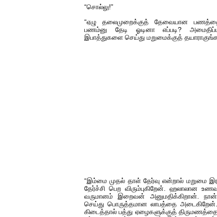
“சொல்லு!”
“ஏழு தலைமுறைக்குத் தேவையான பணத்தை ச
பணம்னு தேடி ஓடினா எப்படி? அமைதிப்பட
இபாத்துகளை செய்து மறுமைக்குத் தயாராகுங்க
“இம்மை முதல் தாள் தேர்வு என்றால் மறுமை இரண
தேர்ச்சி பெற விரும்புகிறேன். ஹலாலான உ
வருமானம் இறைவன் அனுமதிக்கிறான். நான
செய்து பொருத்தமான லாபத்தை அடைகிறேன்.
கிடைத்தால் பத்து ஏழைகளுக்குத் திருமணத்தை