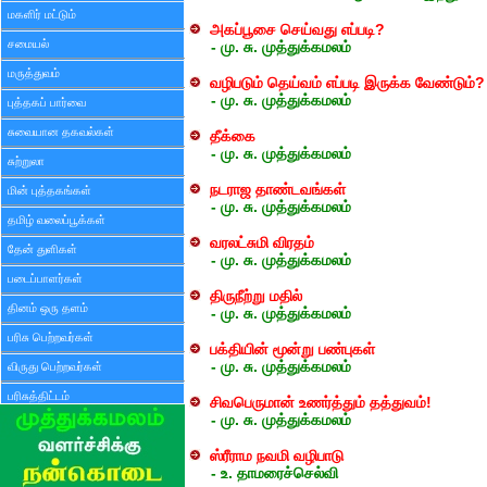
மகளிர் மட்டும்
அகப்பூசை செய்வது எப்படி?
சமையல்
- மு. சு. முத்துக்கமலம்
மருத்துவம்
வழிபடும் தெய்வம் எப்படி இருக்க வேண்டும்?
- மு. சு. முத்துக்கமலம்
புத்தகப் பார்வை
சுவையான தகவல்கள்
தீக்கை
- மு. சு. முத்துக்கமலம்
சுற்றுலா
நடராஜ தாண்டவங்கள்
மின் புத்தகங்கள்
- மு. சு. முத்துக்கமலம்
தமிழ் வலைப்பூக்கள்
வரலட்சுமி விரதம்
தேன் துளிகள்
- மு. சு. முத்துக்கமலம்
படைப்பாளர்கள்
திருநீற்று மதில்
தினம் ஒரு தளம்
- மு. சு. முத்துக்கமலம்
பரிசு பெற்றவர்கள்
பக்தியின் மூன்று பண்புகள்
- மு. சு. முத்துக்கமலம்
விருது பெற்றவர்கள்
பரிசுத்திட்டம்
சிவபெருமான் உணர்த்தும் தத்துவம்!
- மு. சு. முத்துக்கமலம்
ஸ்ரீராம நவமி வழிபாடு
- உ. தாமரைச்செல்வி