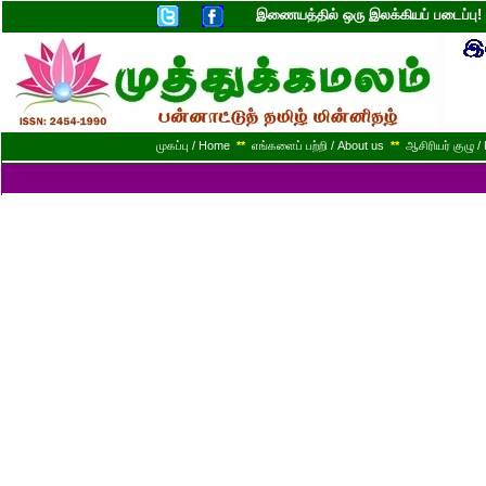
இணையத்தில் ஒரு இலக்கியப் படைப்ப
முகப்பு / Home
**
எங்களைப் பற்றி / About us
**
ஆசிரியர் குழு / 