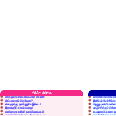
எரிப்பதா? புதைப்பதா?
எல்லாம் நன்மைக்கே.
அறிவை வைக்க மறந்துட்டானே...!
மனிதர்களது தகுதி 
சிரிக்க சிரிக்க
செத்தும் செலவு வைப்பாள் காதலி!
உள்ளங்கைகளில் ஏன
வீரப்பலகாரம் தெரியுமா?
இனிப்புப் பேச்சில்
உங்களுக்கு ஒண்ணுமே இல்ல...!
அழுது புலம்பி என்
இலையுதிர் காலம் வராது!
புகழ்ச்சிக்குப் பின்
கண்ணதாசனின் நகைச்சுவைகள்
கடவுளைக் காண உத
குறைச்சுத்தான் எடை போடறாரு...!
தகுதியில்லாதவருக
அவருக்கு ஒரு விவரமும் தெரியலடி!
உயரத்தில் இருந்தால