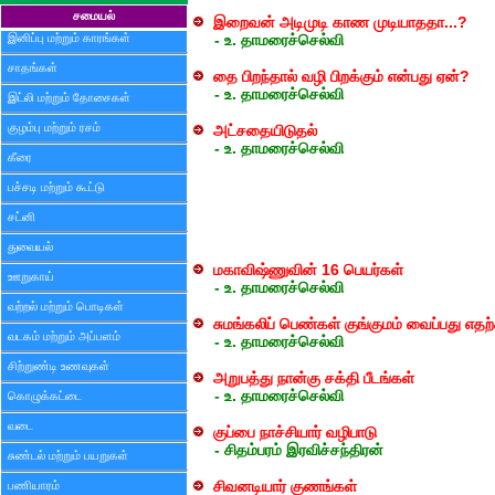
சமையல்
இறைவன் அடிமுடி காண முடியாததா...?
இனிப்பு மற்றும் காரங்கள்
- உ. தாமரைச்செல்வி
சாதங்கள்
தை பிறந்தால் வழி பிறக்கும் என்பது ஏன்?
- உ. தாமரைச்செல்வி
இட்லி மற்றும் தோசைகள்
குழம்பு மற்றும் ரசம்
அட்சதையிடுதல்
- உ. தாமரைச்செல்வி
கீரை
பச்சடி மற்றும் கூட்டு
சட்னி
துவையல்
மகாவிஷ்ணுவின் 16 பெயர்கள்
ஊறுகாய்
- உ. தாமரைச்செல்வி
வற்றல் மற்றும் பொடிகள்
சுமங்கலிப் பெண்கள் குங்குமம் வைப்பது எத
வடகம் மற்றும் அப்பளம்
- உ. தாமரைச்செல்வி
சிற்றுண்டி உணவுகள்
அறுபத்து நான்கு சக்தி பீடங்கள்
- உ. தாமரைச்செல்வி
கொழுக்கட்டை
வடை
குப்பை நாச்சியார் வழிபாடு
- சிதம்பரம் இரவிச்சந்திரன்
சுண்டல் மற்றும் பயறுகள்
பணியாரம்
சிவனடியார் குணங்கள்