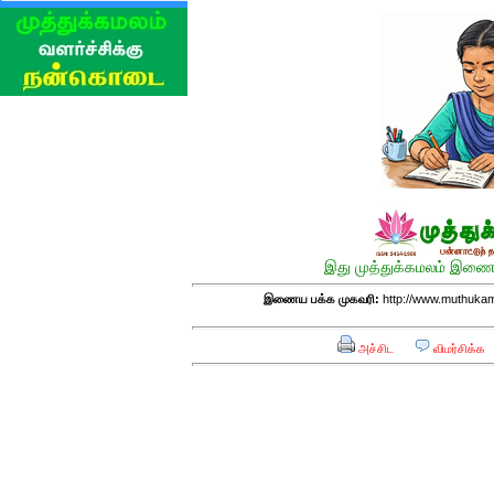
இது முத்துக்கமலம் இணைய
இணைய பக்க முகவரி:
http://www.muthukam
அச்சிட
விமர்சிக்க