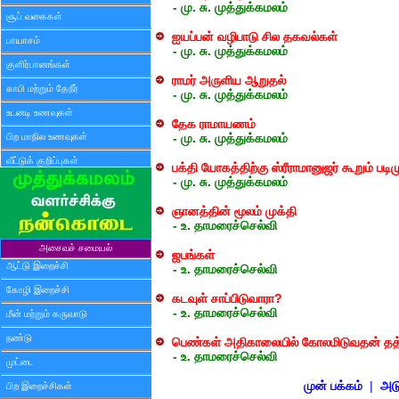
- மு. சு. முத்துக்கமலம்
சூப் வகைகள்
ஐயப்பன் வழிபாடு சில தகவல்கள்
பாயாசம்
- மு. சு. முத்துக்கமலம்
குளிர்பானங்கள்
ராமர் அருளிய ஆறுதல்
காபி மற்றும் தேநீர்
- மு. சு. முத்துக்கமலம்
உடனடி உணவுகள்
தேக ராமாயணம்
பிற மாநில உணவுகள்
- மு. சு. முத்துக்கமலம்
வீட்டுக் குறிப்புகள்
பக்தி யோகத்திற்கு ஸ்ரீராமானுஜர் கூறும் பட
- மு. சு. முத்துக்கமலம்
ஞானத்தின் மூலம் முக்தி
- உ. தாமரைச்செல்வி
அசைவச் சமையல்
ஜபங்கள்
ஆட்டு இறைச்சி
- உ. தாமரைச்செல்வி
கோழி இறைச்சி
கடவுள் சாப்பிடுவாரா?
- உ. தாமரைச்செல்வி
மீன் மற்றும் கருவாடு
நண்டு
பெண்கள் அதிகாலையில் கோலமிடுவதன் தத
- உ. தாமரைச்செல்வி
முட்டை
முன் பக்கம்
|
அடு
பிற இறைச்சிகள்