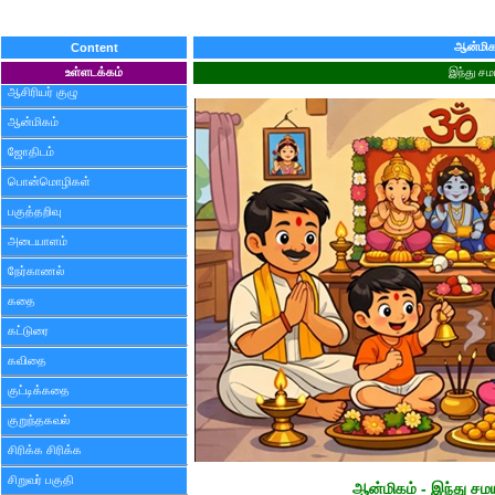
ஆன்மிக
Content
உள்ளடக்கம்
இந்து சம
ஆசிரியர் குழு
ஆன்மிகம்
ஜோதிடம்
பொன்மொழிகள்
பகுத்தறிவு
அடையாளம்
நேர்காணல்
கதை
கட்டுரை
கவிதை
குட்டிக்கதை
குறுந்தகவல்
சிரிக்க சிரிக்க
சிறுவர் பகுதி
ஆன்மிகம் - இந்து சமய